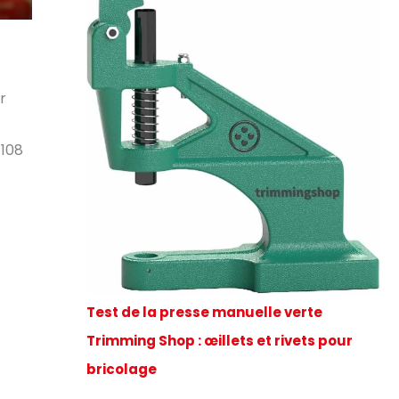
r
 108
Test de la presse manuelle verte
Trimming Shop : œillets et rivets pour
bricolage