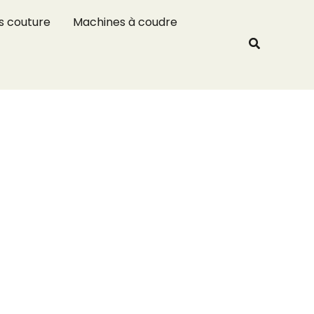
R
s couture
Machines à coudre
e
Recherche
c
h
e
r
c
h
e
r