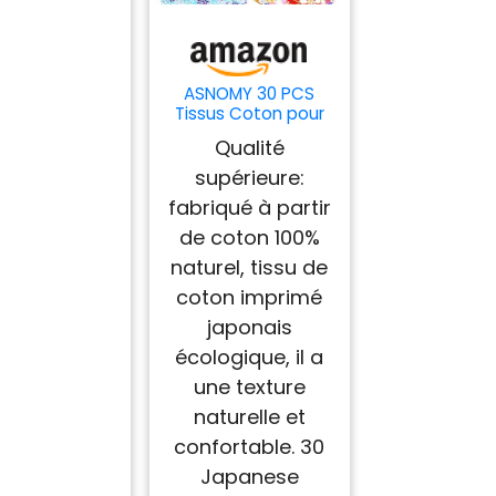
ASNOMY 30 PCS
Tissus Coton pour
Couture et
Qualité
Patchwork - 20 x 25
cm Style Japonais -
supérieure:
Tissu au Mètre pour
fabriqué à partir
Quilting
de coton 100%
naturel, tissu de
coton imprimé
japonais
écologique, il a
une texture
naturelle et
confortable. 30
Japanese