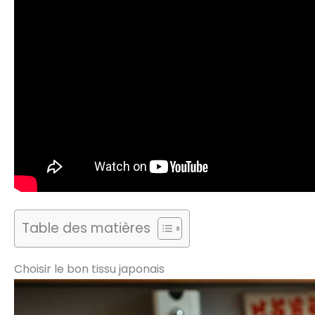
Table des matières
Choisir le bon tissu japonais