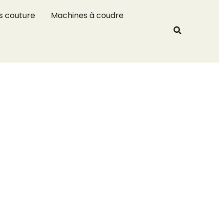
R
s couture
Machines à coudre
e
Recherche
c
h
e
r
c
h
e
r