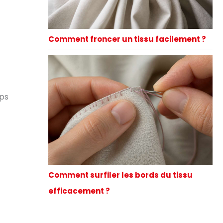
Comment froncer un tissu facilement ?
mps
Comment surfiler les bords du tissu
efficacement ?
t