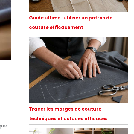
Guide ultime : utiliser un patron de
couture efficacement
Tracer les marges de couture :
techniques et astuces efficaces
que