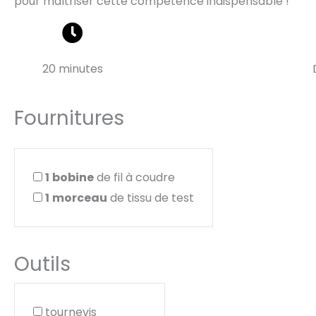
pour maîtriser cette compétence indispensable !
20 minutes
Fournitures
1
bobine
de fil à coudre
1
morceau
de tissu de test
Outils
tournevis