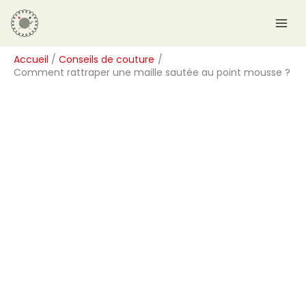
Aller
R
au
e
contenu
c
Accueil
Conseils de couture
h
Comment rattraper une maille sautée au point mousse ?
e
r
c
h
e
r