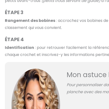
petits avant-trous
(petits trous servant de guide)
à l’
ÉTAPE 3
Rangement des bobines
: accrochez vos bobines de f
classement qui vous convient.
ÉTAPE 4
Identification
: pour retrouver facilement la référenc
chaque crochet et inscrivez-y les informations pertin
Mon astuce 
Pour personnaliser da
planche avec des motif