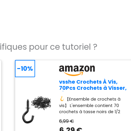
fiques pour ce tutoriel ?
-10%
vsshe Crochets À Vis,
70Pcs Crochets à Visser,
1/2 pouces crochets à vis
【Ensemble de crochets à
de plafond, Vis à crochet
vis】 L'ensemble contient 70
lourde, Crochets de
crochets à tasse noirs de 1/2
Plafond à Visser pour
pouces. Chaque crochet à vis
intérieur,
6,99 €
mesure 2 x 1 cm. Il peut être
Extérieur,clés,décoration
6,29 €
largement utilisé dans tous les
de Noë,Noirs (2*1cm)