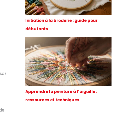
Initiation à la broderie : guide pour
débutants
ssez
Apprendre la peinture à l’aiguille :
ressources et techniques
 de