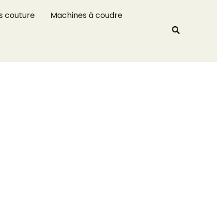
R
s couture
Machines à coudre
e
Recherche
c
h
e
r
c
h
e
r