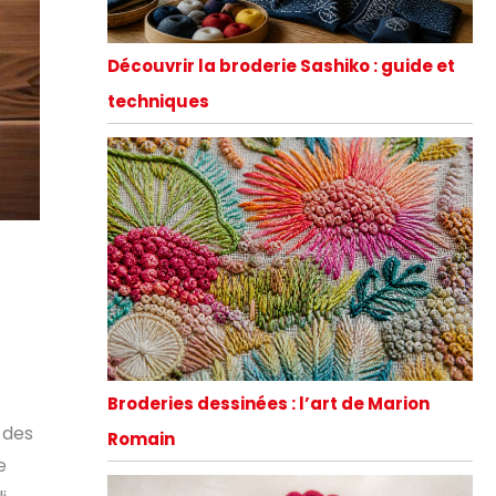
Découvrir la broderie Sashiko : guide et
techniques
Broderies dessinées : l’art de Marion
s des
Romain
e