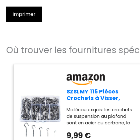
Imprimer
Où trouver les fournitures spéci
SZSLMY 115 Pièces
Crochets à Visser,
Crochets de Plafond
Matériau exquis: les crochets
en Acier Inoxydable,
de suspension au plafond
Vis à Crochets,
sont en acier au carbone, la
Crochets pour Visser
surface et les bords sont
Métal, pour Accrocher
9,99 €
lisses et sans bavures,
Plantes, Tasses à Thé,