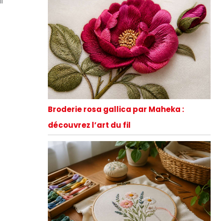
i
Broderie rosa gallica par Maheka :
découvrez l’art du fil