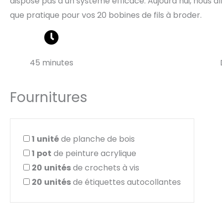
dispose pas d’un système efficace. Aujourd’hui, nous 
que pratique pour vos 20 bobines de fils à broder.
45 minutes
Fournitures
1
unité
de planche de bois
1
pot
de peinture acrylique
20
unités
de crochets à vis
20
unités
de étiquettes autocollantes