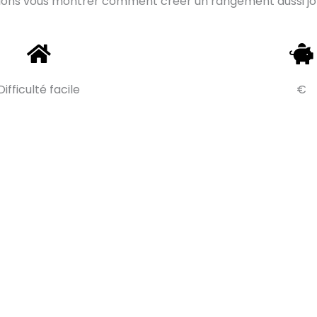
allons vous montrer comment créer un rangement aussi jol
Difficulté facile
€