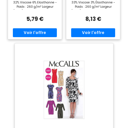
32% Viscose 6% Elasthanne -
33% Viscose 3% Élasthanne -
Poids : 260 g/m² Largeur
Poids : 260 g/m² Largeur
(laize) : 145 cm Couleur : Noir
(laize) : 145 cm Couleur : Bleu
Tissu vendu à la coupe par
canard Tissu vendu à la coupe
5,79 €
8,13 €
unité de 50 cm (livré d'un seul
par unité de 50 cm (livré d'un
tenant). Dimensions : laize 145
seul tenant). Dimensions :
cm × longueur commandée.
laize 145 cm × longueur
Quantité 1 = coupon de 50 cm
commandée. Quantité 1 =
× laize, quantité 2 = 100 cm ×
coupon de 50 cm × laize,
laize, etc. (livré d'un seul
quantité 2 = 100 cm × laize,
tenant).
etc. (livré d'un seul tenant).