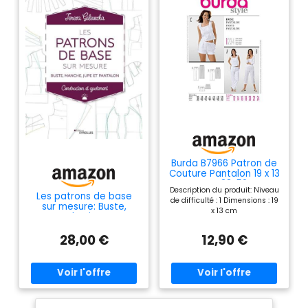
Burda B7966 Patron de
Couture Pantalon 19 x 13
cm, 38-50
Description du produit: Niveau
Les patrons de base
de difficulté : 1 Dimensions : 19
sur mesure: Buste,
x 13 cm
manche, jupe et
pantalon -
28,00 €
12,90 €
Construction et
ajustement