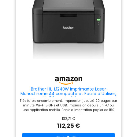
smartphone et tablette,
Pantum APP prend en charge
l'impression directe de
documents Office Le nouveau
produit est livré avec une
cartouche de démarrage de
700 pages (à 5% de
couverture basée sur ISO
19752) et un câble USB; Il
utilise une cartouche de toner
authentique PA-210 (1600
pages) Technologie
professionnelle de poudre de
toner, moins de mal à
l'environnement; Garantie
standard d'un an à compter
de la date d'achat
Brother HL-L1240W Imprimante Laser
Monochrome A4 compacte et Facile à Utiliser,
Éligible au Forfait EcoPro.
Très faible encombrement. Impression jusqu'à 20 pages par
minute. Wi-Fi 5 GHz et USB. Impression depuis un PC ou
une application mobile. Bac d'alimentation papier de 150
feuilles. Cartouches de toner jusqu'à 350 pages inclus.
132,71 €
112,25 €