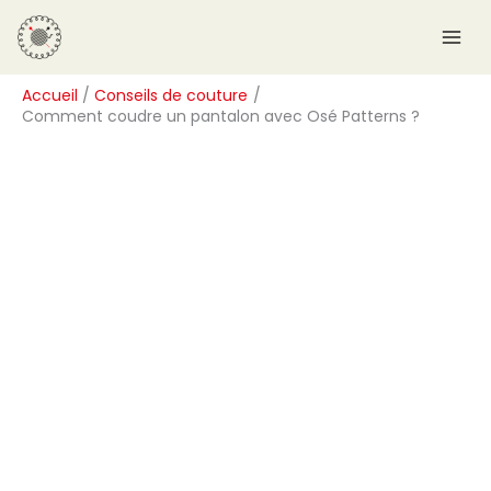
Aller
R
au
e
contenu
c
Accueil
Conseils de couture
h
Comment coudre un pantalon avec Osé Patterns ?
e
r
c
h
e
r