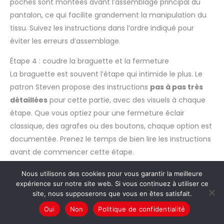
poches sont montées avant l’assemblage principal du
pantalon, ce qui facilite grandement la manipulation du
tissu. Suivez les instructions dans l’ordre indiqué pour
éviter les erreurs d’assemblage.
Étape 4 : coudre la braguette et la fermeture
La braguette est souvent l’étape qui intimide le plus. Le
patron Steven propose des instructions
pas à pas très
détaillées
pour cette partie, avec des visuels à chaque
étape. Que vous optiez pour une fermeture éclair
classique, des agrafes ou des boutons, chaque option est
documentée. Prenez le temps de bien lire les instructions
avant de commencer cette étape.
Étape 5 : assembler les jambes et coudre les coutures
Nous utilisons des cookies pour vous garantir la meilleure
expérience sur notre site web. Si vous continuez à utiliser ce
Cousez les coutures d’entrejambe et les coutures
site, nous supposerons que vous en êtes satisfait.
latérales en respectant les valeurs de couture indiquées
Oui
Non
Politique de confidentialité
sur le patron (généralement 1 cm).
Surfilez ou surfiler