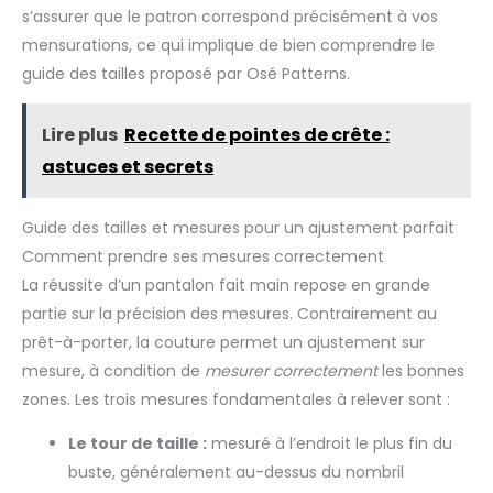
s’assurer que le patron correspond précisément à vos
facilement les deux extrémités des fermetures éclair en
même temps, ce qui permet d'économiser du temps lors
mensurations, ce qui implique de bien comprendre le
des réparations et des installations pour vêtements et sacs
Cet accessoire de couture est idéal pour les artisans, les
guide des tailles proposé par Osé Patterns.
couturiers professionnels et les couturiers à la maison qui
recherchent une solution pour réparer les fermetures éclair
et s'attaquent à des tâches d'enfilage complexes pour tous
Lire plus
Recette de pointes de crête :
les niveaux de compétence
astuces et secrets
Guide des tailles et mesures pour un ajustement parfait
Comment prendre ses mesures correctement
La réussite d’un pantalon fait main repose en grande
partie sur la précision des mesures. Contrairement au
prêt-à-porter, la couture permet un ajustement sur
mesure, à condition de
mesurer correctement
les bonnes
zones. Les trois mesures fondamentales à relever sont :
Le tour de taille :
mesuré à l’endroit le plus fin du
buste, généralement au-dessus du nombril