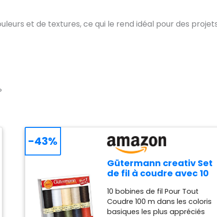
uleurs et de textures, ce qui le rend idéal pour des projet
?
-43%
Gütermann creativ Set
de fil à coudre avec 10
bobines de fil Pour
10 bobines de fil Pour Tout
Tout Coudre 100 m
Coudre 100 m dans les coloris
dans les coloris
basiques les plus appréciés
basiques