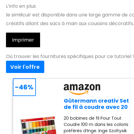
L’info en plus
le similicuir est disponible dans une large gamme de co
créatifs allant des sacs à main aux coussins décoratifs.
Imprimer
Où trouver les fournitures spécifiques pour ce tutoriel 
-46%
Gütermann creativ Set
de fil à coudre avec 20
bobines de fil Pour
20 bobines de fil Pour Tout
Tout Coudre 100 m
Coudre 100 m dans les coloris
dans les coloris
préférés d’Inge. Inge Szoltysik
préférés d’Inge