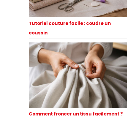
Tutoriel couture facile : coudre un
coussin
r
Comment froncer un tissu facilement ?