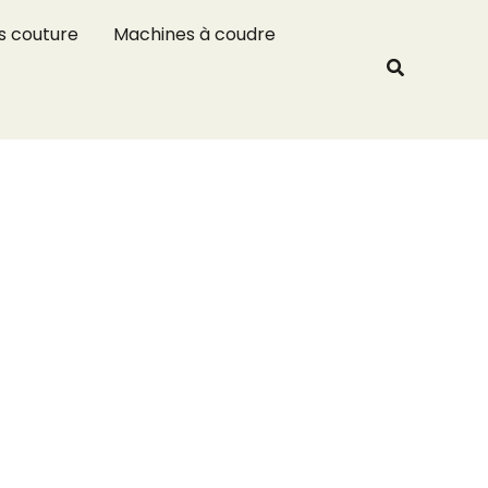
R
s couture
Machines à coudre
e
Recherche
c
h
e
r
c
h
e
r