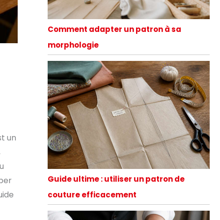
Comment adapter un patron à sa
morphologie
st un
,
ou
Guide ultime : utiliser un patron de
iper
uide
couture efficacement