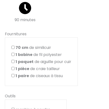
90 minutes
Fournitures
70
cm
de similicuir
1
bobine
de fil polyester
1
paquet
de aiguille pour cuir
1
pièce
de craie tailleur
1
paire
de ciseaux à tissu
Outils