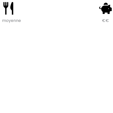
moyenne
€€