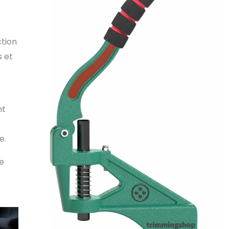
ction
s et
nt
e.
le