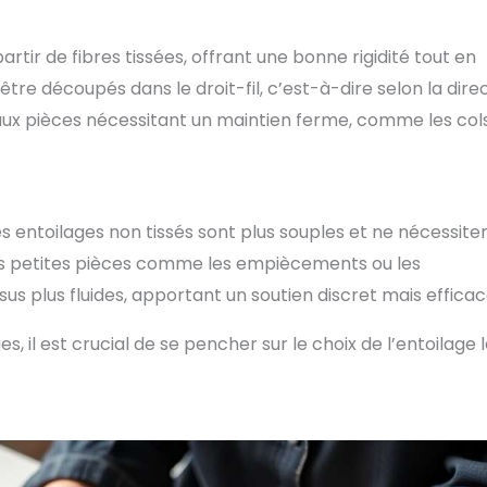
rtir de fibres tissées, offrant une bonne rigidité tout en
tre découpés dans le droit-fil, c’est-à-dire selon la dire
t aux pièces nécessitant un maintien ferme, comme les col
 entoilages non tissés sont plus souples et ne nécessite
 les petites pièces comme les empiècements ou les
us plus fluides, apportant un soutien discret mais efficac
 il est crucial de se pencher sur le choix de l’entoilage 