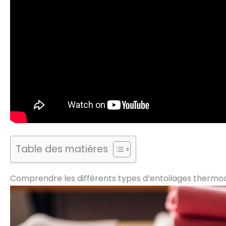
Table des matières
Comprendre les différents types d’entoilages thermo