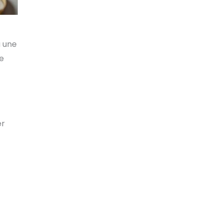
u une
be
er