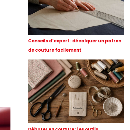
Conseils d’expert : décalquer un patron
de couture facilement
Débuter en couture : les outils