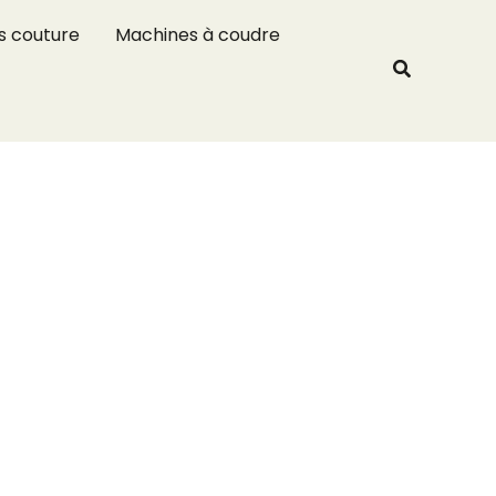
R
s couture
Machines à coudre
e
Recherche
c
h
e
r
c
h
e
r