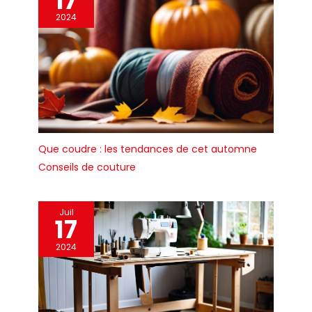
17
2024
Que coudre : les tendances de cet automne
Conseils de couture
Juil
17
2024