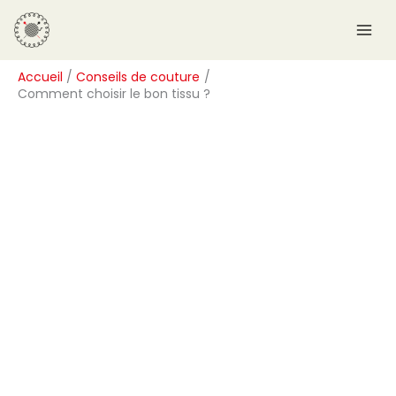
Aller
R
au
e
contenu
c
Accueil
Conseils de couture
h
Comment choisir le bon tissu ?
e
r
c
h
e
r