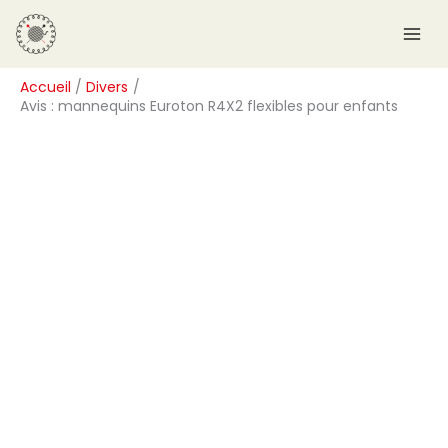
Aller
R
au
e
contenu
c
Accueil
Divers
h
Avis : mannequins Euroton R4X2 flexibles pour enfants
e
r
c
h
e
r