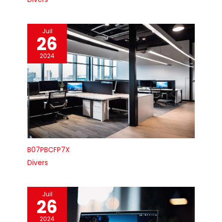
Juil
26
2024
B07PBCFP7X
Divers
Juil
26
2024