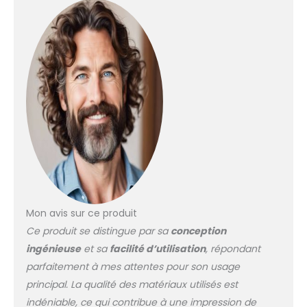
qualité supérieure
Matériau : plastique et
tissu en coton (aiguille
peut percer) R4 x 2 ans
ASIN : B0816JRP2Z R6 x 2
6 ans AISN : B08337KDPT
R8*2 8 ans ASIN :
B08336NHT9, R3468 4
poupées pour enfants
ASIN : B06XHJRNK3
Mon avis sur ce produit
Ce produit se distingue par sa
conception
ingénieuse
et sa
facilité d’utilisation
, répondant
parfaitement à mes attentes pour son usage
principal. La qualité des matériaux utilisés est
indéniable, ce qui contribue à une impression de