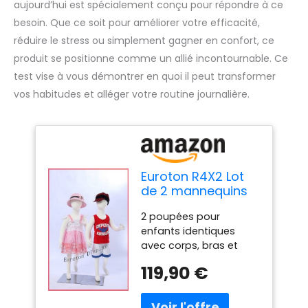
aujourd’hui est spécialement conçu pour répondre à ce
besoin. Que ce soit pour améliorer votre efficacité,
réduire le stress ou simplement gagner en confort, ce
produit se positionne comme un allié incontournable. Ce
test vise à vous démontrer en quoi il peut transformer
vos habitudes et alléger votre routine journalière.
Euroton R4X2 Lot
de 2 mannequins
flexibles pour
2 poupées pour
enfant 95 cm
enfants identiques
Corps flexible et
avec corps, bras et
flexible
jambes flexibles et
119,90 €
flexibles Lot de 2
poupées abstraites en
forme d'œuf de 4 ans -