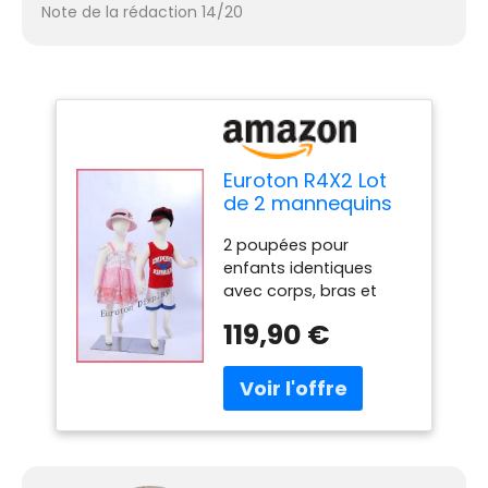
Note de la rédaction 14/20
Euroton R4X2 Lot
de 2 mannequins
flexibles pour
2 poupées pour
enfant 95 cm
enfants identiques
Corps flexible et
avec corps, bras et
flexible
jambes flexibles et
119,90 €
flexibles Lot de 2
poupées abstraites en
forme d'œuf de 4 ans -
95 cm 4 pièces
démontables (corps,
tête, bras avec mains)
- Pied en métal de