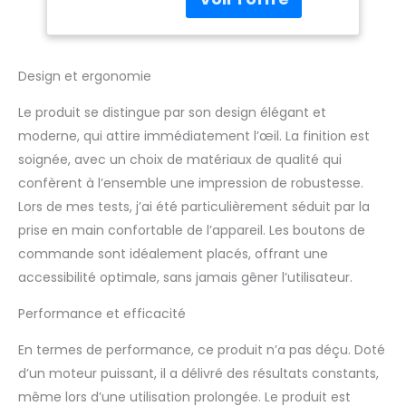
95 cm 4 pièces
démontables (corps,
tête, bras avec mains)
- Pied en métal de
Design et ergonomie
qualité supérieure
Matériau : plastique et
Le produit se distingue par son design élégant et
tissu en coton (aiguille
moderne, qui attire immédiatement l’œil. La finition est
peut percer) R4 x 2 ans
soignée, avec un choix de matériaux de qualité qui
ASIN : B0816JRP2Z R6 x 2
confèrent à l’ensemble une impression de robustesse.
6 ans AISN : B08337KDPT
R8*2 8 ans ASIN :
Lors de mes tests, j’ai été particulièrement séduit par la
B08336NHT9, R3468 4
prise en main confortable de l’appareil. Les boutons de
poupées pour enfants
commande sont idéalement placés, offrant une
ASIN : B06XHJRNK3
accessibilité optimale, sans jamais gêner l’utilisateur.
Performance et efficacité
En termes de performance, ce produit n’a pas déçu. Doté
d’un moteur puissant, il a délivré des résultats constants,
même lors d’une utilisation prolongée. Le produit est