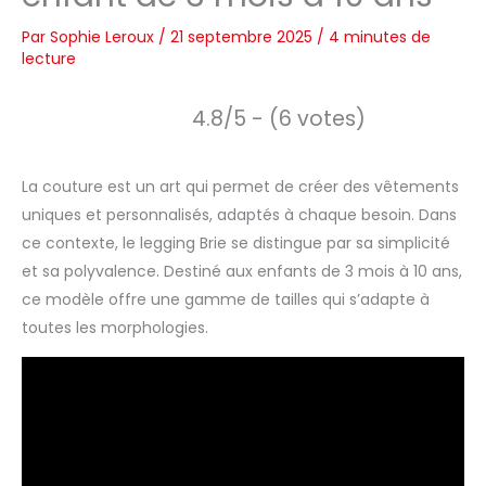
Par
Sophie Leroux
/
21 septembre 2025
/
4 minutes de
lecture
4.8/5 - (6 votes)
La couture est un art qui permet de créer des vêtements
uniques et personnalisés, adaptés à chaque besoin. Dans
ce contexte, le legging Brie se distingue par sa simplicité
et sa polyvalence. Destiné aux enfants de 3 mois à 10 ans,
ce modèle offre une gamme de tailles qui s’adapte à
toutes les morphologies.