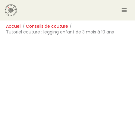
Aller
R
au
e
contenu
c
Accueil
Conseils de couture
h
Tutoriel couture : legging enfant de 3 mois à 10 ans
e
r
c
h
e
r