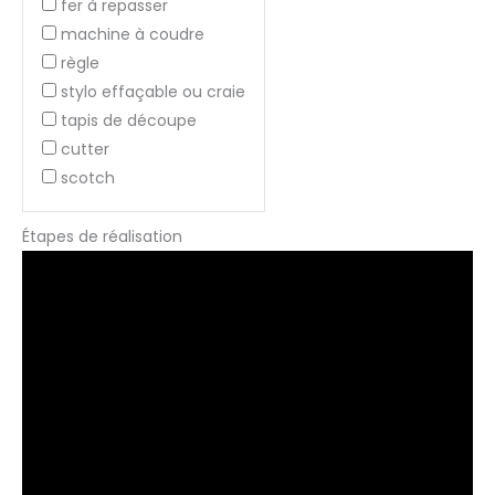
fer à repasser
machine à coudre
règle
stylo effaçable ou craie
tapis de découpe
cutter
scotch
Étapes de réalisation