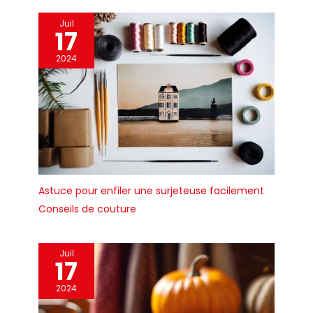
RUBAN FABRIQUÉ AVEC DES
Juil
MATÉRIAUX RENOUVELABLES :
17
Le support utilisé pour ce
ruban est fabriqué avec
2024
53% de matériau
renouvelable. TUV Austria,
une institution
internationale
indépendante de test et de
certification, a certifié le
pourcentage de matières
premières renouvelables
Astuce pour enfiler une surjeteuse facilement
utilisées pour fabriquer ce
produit et a attribué au
Conseils de couture
ruban Scotch Magic avec
adhésif renouvelable une
note de 1 étoile DES
Juil
17
CENTAINES D’UTILISATIONS :
parfait pour la réparation
2024
permanente du papier, la
réparation de documents,