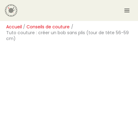
Aller
R
au
e
contenu
c
Accueil
Conseils de couture
h
Tuto couture : créer un bob sans plis (tour de tête 56-59
e
cm)
r
c
h
e
r