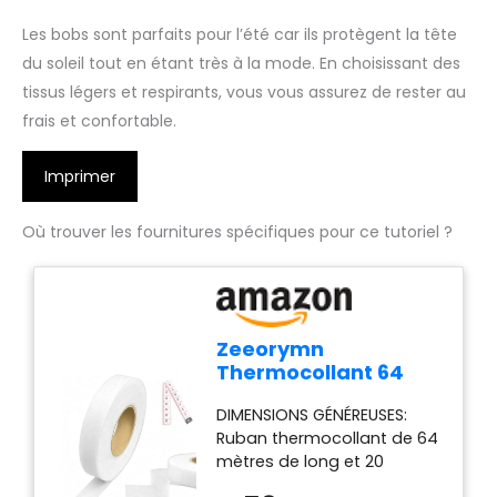
Les bobs sont parfaits pour l’été car ils protègent la tête
du soleil tout en étant très à la mode. En choisissant des
tissus légers et respirants, vous vous assurez de rester au
frais et confortable.
Imprimer
Où trouver les fournitures spécifiques pour ce tutoriel ?
Zeeorymn
Thermocollant 64
mètres-Ruban
DIMENSIONS GÉNÉREUSES:
Adhésif
Ruban thermocollant de 64
Thermofusible
mètres de long et 20
Ourlet Sans Couture
millimètres de large, idéal
pour Pantalon,