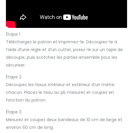
Étape 1
Téléchargez le patron et imprimez-le. Découpez-le à
l’aide d’une règle et d’un cutter, posez-le sur un tapis de
découpe, puis scotchez les parties ensemble pour les
sécuriser.
Étape 2
Découpez les tissus intérieur et extérieur d’un mètre
chacun. Placez le tissu au pli, mesurez et coupez en
fonction du patron.
Étape 3
Mesurez et coupez deux bandeaux de 10 cm de large et
environ 60 cm de long.