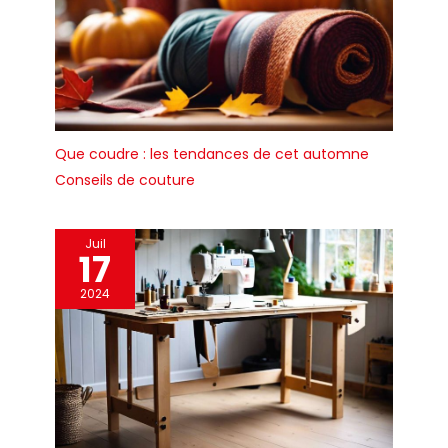
l’emballage de cadeaux, la
fermeture d’enveloppes, la
réparation de photos,
l’étiquetage de contenants
et plus encore PARFAIT
POUR L’ÉTIQUETAGE : il est
possible d’écrire dessus
Que coudre : les tendances de cet automne
avec un stylo, un crayon ou
Conseils de couture
un marqueur SIMPLE À
UTILISER : ce ruban adhésif
puissant se déroule
facilement et en douceur
Juil
17
et est facile à déchirer, à
appliquer et à manipuler
2024
DÉVIDOIR MANUEL
RECHARGEABLE INCLUS : le
dévidoir manuel permet
des recharges faciles,
permet une utilisation
répétée et vous aide
toujours à trouver la fin du