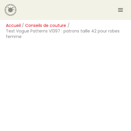
Aller
R
au
e
contenu
c
Accueil
Conseils de couture
h
Test Vogue Patterns V1397 : patrons taille 42 pour robes
e
femme
r
c
h
e
r