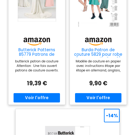
Butterick Patterns
Burda Patron de
B5779 Patrons de
couture 5829 pour robe
Robes pour Femme
[Femme Taille 34-48]
butterick patron de couture
Modèle de couture en papier
Blanc Tailles 32 à 40
Niveau 1 Super Easy
Attention : Une fois ouvert
avec instructions étape par
patrons de couture ouverts.
étape en allemand, anglais,
Vos droits statutaires ne sont
français, espagnol,
pas affectés. Instructions pas
néerlandais, suédois
19,39 €
9,90 €
à pas faciles à suivre.
-14%