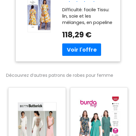
14/16/18/20/22
Difficulté: facile Tissu:
Patrons de Robes
lin, soie et les
pour Femme
mélanges, en popeline
Multicolore
Jacquard Comprend
118,29 €
les pièces du patron et
instructions de couture
Imprimé aux États-Unis.
American Motif Tracy
Reese
Découvrez d’autres patrons de robes pour femme