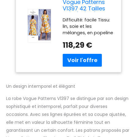
Vogue Patterns
V1397 42 Tailles
14/16/18/20/22
Difficulté: facile Tissu:
Patrons de Robes
lin, soie et les
pour Femme
mélanges, en popeline
Multicolore
Jacquard Comprend
118,29 €
les pièces du patron et
instructions de couture
Imprimé aux États-Unis.
American Motif Tracy
Reese
Un design intemporel et élégant
La robe Vogue Patterns V1397 se distingue par son design
sophistiqué et intemporel, parfait pour diverses
occasions. Avec ses lignes épurées et sa coupe ajustée,
elle met en valeur la silhouette féminine tout en
garantissant un certain confort. Les patrons proposés par