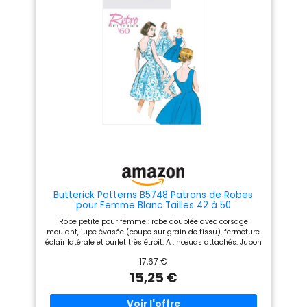
Butterick Patterns B5748 Patrons de Robes
pour Femme Blanc Tailles 42 à 50
Robe petite pour femme : robe doublée avec corsage
moulant, jupe évasée (coupe sur grain de tissu), fermeture
éclair latérale et ourlet très étroit. A : nœuds attachés. Jupon
acheté. Conçu pour les tissus tissés de poids moyen. Tissus
17,67 €
: tissu large, shantung, lin, piqué. Ne convient pas aux
diagonales évidentes. *avec sieste. **sans sieste. Remarque
15,25 €
: A, B : fermeture éclair de 35,6 cm et jupon acheté.
Combinaisons : A5 (6-8-10-12-14), E5 (14-16-18-20-22)