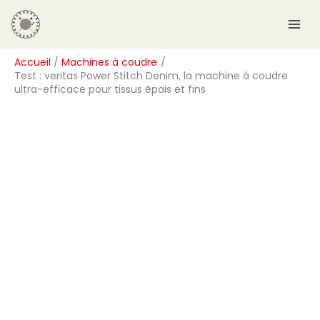
Aller
R
au
e
contenu
c
Accueil
Machines à coudre
h
Test : veritas Power Stitch Denim, la machine à coudre
e
ultra-efficace pour tissus épais et fins
r
c
h
e
r