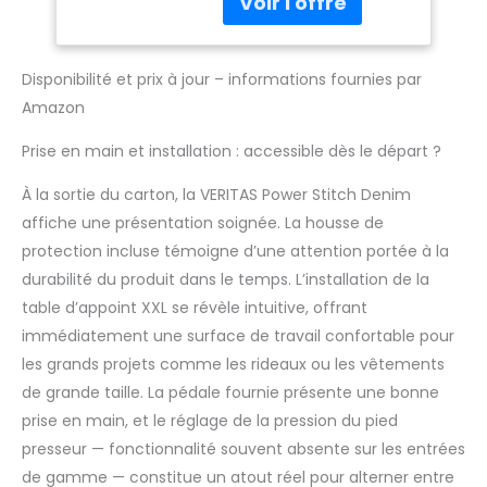
jeans, cuir et tissus
machines à coudre
fins | Avec housse
traditionnelles. Elle a 21
motifs de points
Disponibilité et prix à jour – informations fournies par
différents. La livraison
Amazon
comprend 9 pieds
presseurs et des
Prise en main et installation : accessible dès le départ ?
aiguilles spéciales en
titane. POSITION
À la sortie du carton, la VERITAS Power Stitch Denim
D'AIGUILLE RÉGLABLE - La
affiche une présentation soignée. La housse de
position de l'aiguille
peut être ajustée à
protection incluse témoigne d’une attention portée à la
volonté :
durabilité du produit dans le temps. L’installation de la
gauche/moyen/droite.
table d’appoint XXL se révèle intuitive, offrant
Ainsi, l'aiguille est
immédiatement une surface de travail confortable pour
parfaitement
positionnée et garantit
les grands projets comme les rideaux ou les vêtements
une flexibilité maximale
de grande taille. La pédale fournie présente une bonne
dans tous les projets
prise en main, et le réglage de la pression du pied
de couture. PLUS DE
presseur — fonctionnalité souvent absente sur les entrées
PUISSANCE POUR LES
TISSUS ÉPAIS - Grâce à
de gamme — constitue un atout réel pour alterner entre