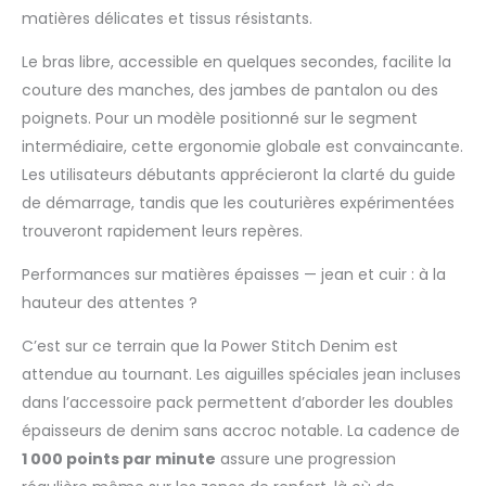
son moteur de 90 W à 1
matières délicates et tissus résistants.
000 tr/min, le Power
Stitch Denim est
Le bras libre, accessible en quelques secondes, facilite la
particulièrement
couture des manches, des jambes de pantalon ou des
puissant. Il offre une
poignets. Pour un modèle positionné sur le segment
grande force de
intermédiaire, cette ergonomie globale est convaincante.
pénétration, de sorte
que les tissus épais tels
Les utilisateurs débutants apprécieront la clarté du guide
que les jeans, le cuir ou
de démarrage, tandis que les couturières expérimentées
la toile peuvent être
trouveront rapidement leurs repères.
cousus sans effort. La
pression du pied
Performances sur matières épaisses — jean et cuir : à la
presseur est réglable.
hauteur des attentes ?
PIED SPÉCIAL POWER
STITCH & TISSU HOUSSE
C’est sur ce terrain que la Power Stitch Denim est
- Le pied Power Stitch
attendue au tournant. Les aiguilles spéciales jean incluses
est spécialement
conçu pour coudre
dans l’accessoire pack permettent d’aborder les doubles
facilement sur des
épaisseurs de denim sans accroc notable. La cadence de
coutures épaisses. Il
1 000 points par minute
assure une progression
compense les