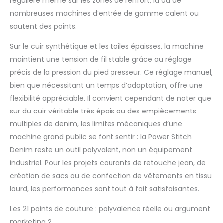
régulière même sur les zones de renfort, là où de
différences de hauteur
dans le tissu et assure
nombreuses machines d’entrée de gamme calent ou
des coutures soignées,
sautent des points.
même dans les projets
difficiles. Une housse
Sur le cuir synthétique et les toiles épaisses, la machine
anti-poussière est
maintient une tension de fil stable grâce au réglage
fournie pour protéger
précis de la pression du pied presseur. Ce réglage manuel,
la machine de la
bien que nécessitant un temps d’adaptation, offre une
poussière et de la
saleté. Avec table
flexibilité appréciable. Il convient cependant de noter que
coulissante XXL et
sur du cuir véritable très épais ou des empiècements
plaque de base en
multiples de denim, les limites mécaniques d’une
métal – La grande
machine grand public se font sentir : la Power Stitch
table coulissante
facilite les grands
Denim reste un outil polyvalent, non un équipement
projets de couture. Le
industriel. Pour les projets courants de retouche jean, de
tiroir intégré offre de la
création de sacs ou de confection de vêtements en tissu
place pour les
lourd, les performances sont tout à fait satisfaisantes.
accessoires. La plaque
de base en métal
Les 21 points de couture : polyvalence réelle ou argument
assure une stabilité
supplémentaire et évite
marketing ?