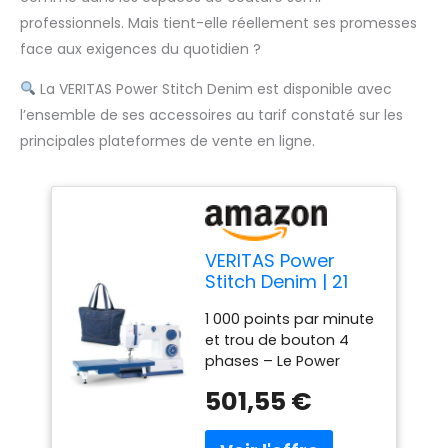
professionnels. Mais tient-elle réellement ses promesses
face aux exigences du quotidien ?
La VERITAS Power Stitch Denim est disponible avec
l’ensemble de ses accessoires au tarif constaté sur les
principales plateformes de vente en ligne.
VERITAS Power
Stitch Denim | 21
points | Avec table
1 000 points par minute
coulissante XXL &
et trou de bouton 4
pédale | 1 000
phases – Le Power
points par minute |
Stitch Denim coud avec
Pression de pied
501,55 €
1 000 points par minute
presseur réglable |
et est donc environ 40
Bras libre | Pour
% plus rapide que les