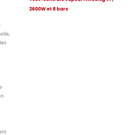
2600W et 8 bars
s
elle,
les
ir
on
ant