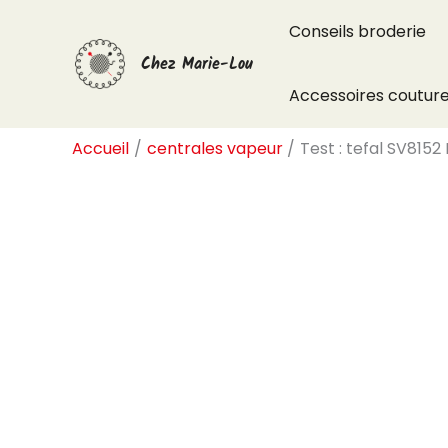
Aller
Conseils broderie
au
Chez Marie-Lou
contenu
Accessoires coutur
Accueil
centrales vapeur
Test : tefal SV8152