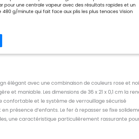
 pour une centrale vapeur avec des résultats rapides et un
e 480 g/minute qui fait face aux plis les plus tenaces Vision
entretien du linge n'a jamais été aussi facile, avec une LED au
i montre le chemin vers des résultats parfaits où que vous
 tous les textiles : technologie sans réglages pour une
faite de vapeur et de température sans risque de brûlure
BLE: collecteur de calcaire amovible qui maintient votre
ellente forme, pour des performances durables et un
ress ; économie d'énergie : utilisez votre centrale vapeur en
conomiser jusqu'à 30 % d'énergie en plus* sans
 puissance de repassage (*par rapport à la centrale
ionne en mode normal) Réservoir d'eau XL : la grande
sign élégant avec une combinaison de couleurs rose et noi
rvoir d'eau de 1,8 L assure des travaux de repassage plus
confort optimal ; Made in France : un produit haute
re et maniable. Les dimensions de 36 x 21 x 0,1 cm la re
de in France selon des normes sans compromis en matière
 confortable et le système de verrouillage sécurisé
gn et de fabrication artisanale
ut en présence d’enfants. Le fer à repasser se fixe solidem
elles, une caractéristique particulièrement rassurante pour