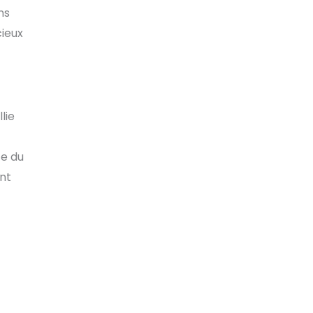
ns
cieux
lie
ce du
ant