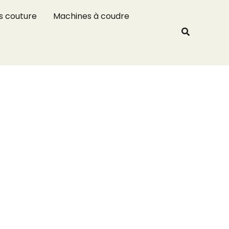
R
s couture
Machines à coudre
e
Recherche
c
h
e
r
c
h
e
r