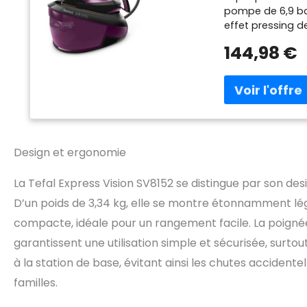
pompe de 6,9 bar
effet pressing d
facile à LED : l'
144,98 €
sommet du fer qu
soyez Convient à
combinaison par
PERFORMANCE DURA
appareil en exc
entretien sans st
mode Eco pour é
Design et ergonomie
compromettre la
vapeur qui fonct
La Tefal Express Vision SV8152 se distingue par son de
capacité du rése
faciles avec un 
D’un poids de 3,34 kg, elle se montre étonnamment légè
performance Ma
compacte, idéale pour un rangement facile. La poignée
de soin, de desi
garantissent une utilisation simple et sécurisée, surto
à la station de base, évitant ainsi les chutes accident
familles.