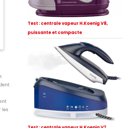
Test : centrale vapeur H.Koenig V8,
puissante et compacte
r.
ndent
ent
 les
Test : centrale vapeur H.Koenig V7,