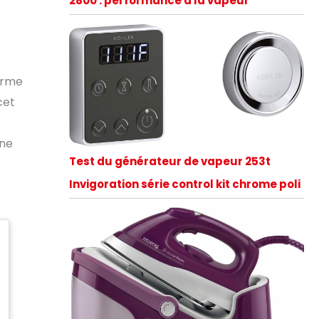
2800 : performance à la vapeur
forme
cet
une
Test du générateur de vapeur 253t
Invigoration série control kit chrome poli