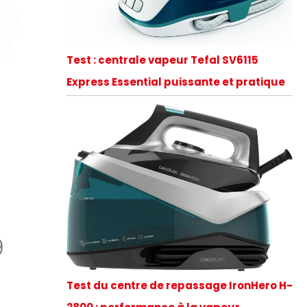
Test : centrale vapeur Tefal SV6115
Express Essential puissante et pratique
9
Test du centre de repassage IronHero H-