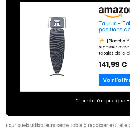
Taurus - Ta
positions d
adapté aux 
【Planche à
Surface de r
repasser avec 
totales de la p
centres de rep
141,99 €
convient pour 
Hauteur réglabl
Jusqu'à 93 cm 
grande housse 
pour repasser d
la chaleur. Pe
Disponibilité et prix à jou
pieds robustes
meilleure stab
Pour quels utilisateurs cette table à repasser est-elle