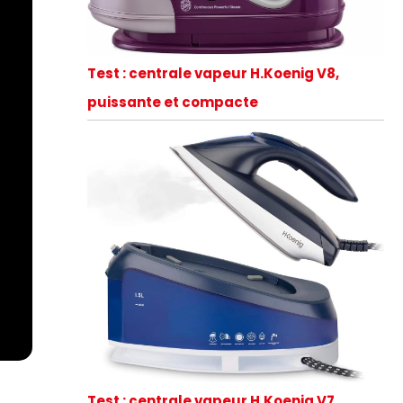
Test : centrale vapeur H.Koenig V8,
puissante et compacte
Test : centrale vapeur H.Koenig V7,