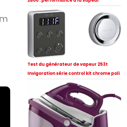
2800 : performance à la vapeur
cm
Test du générateur de vapeur 253t
Invigoration série control kit chrome poli