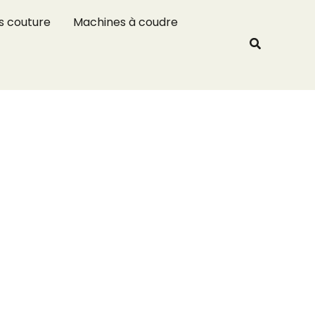
R
s couture
Machines à coudre
e
Recherche
c
h
e
r
c
h
e
r