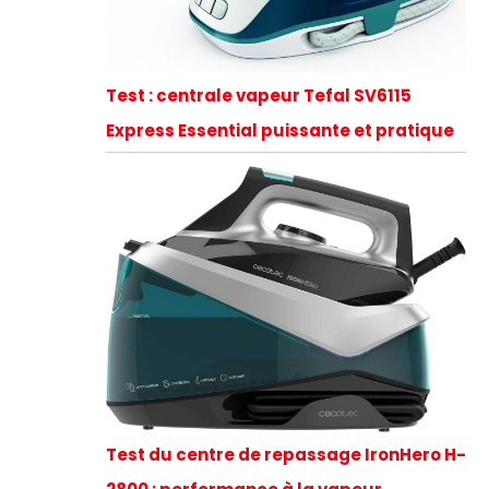
Test : centrale vapeur Tefal SV6115
Express Essential puissante et pratique
Test du centre de repassage IronHero H-