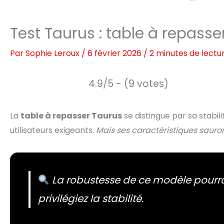
Test Taurus : table à repasse
Par
Sophie Leroux
/
6 février 2026
/
2 minutes de lectu
4.9/5 - (9 votes)
La
table à repasser Taurus
se distingue par sa stabil
utilisateurs exigeants.
Mais ses caractéristiques sauro
La robustesse de ce modèle pourrai
privilégiez la stabilité.