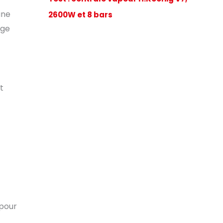
une
2600W et 8 bars
age
t
 pour