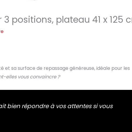
r 3 positions, plateau 41 x 125 
re
ité et sa surface de repassage généreuse, idéale pour les
nt-elles vous convaincre ?
t bien répondre à vos attentes si vous