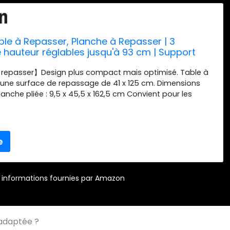
ble à Repasser, Planche à Repasser | 3
e hauteur réglables jusqu'à 93 cm | Support
centres de repassage | Housse 100% coton |
 repasser】Design plus compact mais optimisé. Table à
epassage | 41 x 125 cm | Gris
une surface de repassage de 41 x 125 cm. Dimensions
lanche pliée : 9,5 x 45,5 x 162,5 cm Convient pour les
assage : surface repose fer à repasser de 43 x 28 cm,
tous les types de fers et de centres de repassage.
e : argent Plus dispose de 3 positions de hauteur.
100 % coton : planche à repasser avec maille métallique,
respirante en mousse et 100 % coton. Matériau idéal
e manière plus optimale car il distribue et retient mieux
rméable à la vapeur. 【 Stabilité maximale 】 Comprend 2
r – informations fournies par Amazon
 et robustes avec patins antidérapants pour assurer la
ilité pendant le processus de repassage.
 adaptée ?