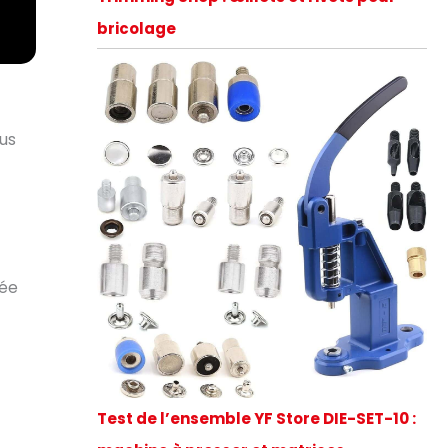
bricolage
ous
rée
Test de l’ensemble YF Store DIE-SET-10 :