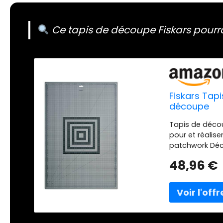
Ce tapis de découpe Fiskars pourrai
Fiskars Tapi
découpe
Tapis de décou
pour et réalise
patchwork Déco
30°, 45° et 60°
48,96 €
n°1003736) Mes
en pouces faci
cicatrisante, T
Tapis de découp
Gris/Noir 1003