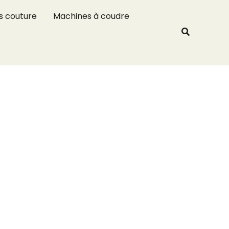
R
s couture
Machines à coudre
e
Recherche
c
h
e
r
c
h
e
r