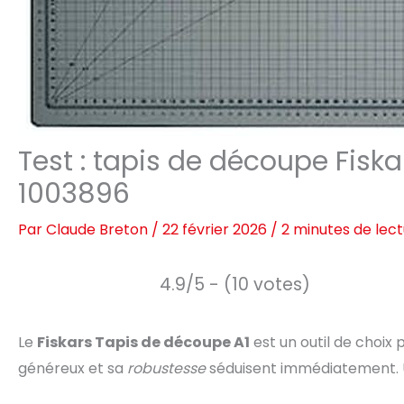
Test : tapis de découpe Fiska
1003896
Par
Claude Breton
/
22 février 2026
/
2 minutes de lec
4.9/5 - (10 votes)
Le
Fiskars Tapis de découpe A1
est un outil de choix
généreux et sa
robustesse
séduisent immédiatement. Un