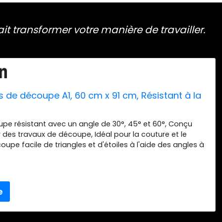
t transformer votre manière de travailler.
s de découpe A1, 60 cm x 91 cm, Résistant à la
pe résistant avec un angle de 30°, 45° et 60°, Conçu
r des travaux de découpe, Idéal pour la couture et le
upe facile de triangles et d'étoiles à l'aide des angles à
, Convient à l'usage d'un cutter rotatif (Produit
ure rapide grâce à une grille graduée en centimètres et
le à lire Longue durée de vie grâce à sa surface auto-
rou pratique pour l'accrocher au mur Contenu : 1x Fiskars
e A1, Dimensions : 60 x 91 cm, Poids : 1180 g, Couleur :
896