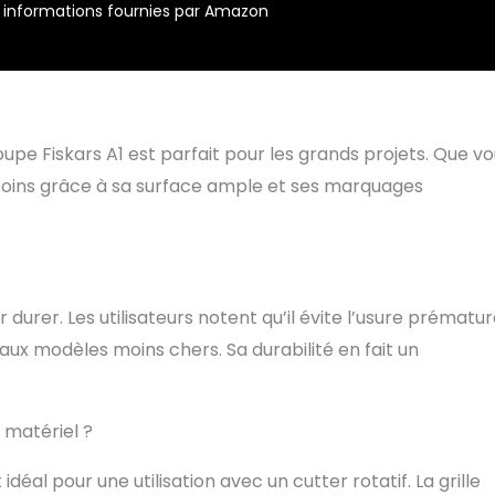
r – informations fournies par Amazon
upe Fiskars A1 est parfait pour les grands projets. Que v
esoins grâce à sa surface ample et ses marquages
 durer. Les utilisateurs notent qu’il évite l’usure prématu
 aux modèles moins chers. Sa durabilité en fait un
l matériel ?
éal pour une utilisation avec un cutter rotatif. La grille