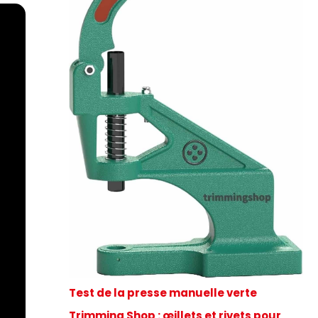
Test de la presse manuelle verte
Trimming Shop : œillets et rivets pour