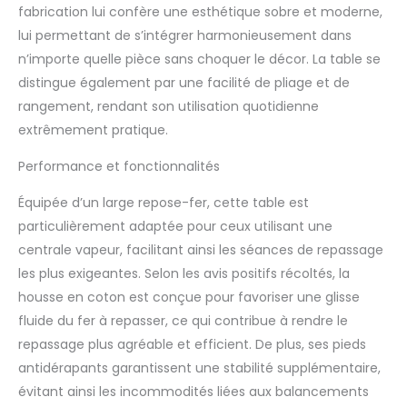
Housse amovible
fabrication lui confère une esthétique sobre et moderne,
lavable. Rembourrage
lui permettant de s’intégrer harmonieusement dans
confortable ultra épais
n’importe quelle pièce sans choquer le décor. La table se
pour une surface de
distingue également par une facilité de pliage et de
repassage lisse. Dotée
d'un repose-fer vapeur
rangement, rendant son utilisation quotidienne
pour les droitiers et les
extrêmement pratique.
gauchers. Repose-fer
qui s'adapte à la
Performance et fonctionnalités
plupart des centrales
vapeur et fer classique.
Équipée d’un large repose-fer, cette table est
Résistant à la chaleur.
particulièrement adaptée pour ceux utilisant une
Table à repasser en
centrale vapeur, facilitant ainsi les séances de repassage
bois TAIGA
les plus exigeantes. Selon les avis positifs récoltés, la
professionnel.
housse en coton est conçue pour favoriser une glisse
fluide du fer à repasser, ce qui contribue à rendre le
repassage plus agréable et efficient. De plus, ses pieds
antidérapants garantissent une stabilité supplémentaire,
évitant ainsi les incommodités liées aux balancements