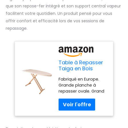
que son repose-fer intégré et son support central vapeur
facilitent votre quotidien. Un produit pensé pour vous
offrir confort et efficacité lors de vos sessions de
repassage.
Table à Repasser
Taiga en Bois
Massif 130x47 cm
Fabriqué en Europe.
Hauteur réglable
Grande planche à
jusqu'à 95 cm
repasser ovale. Grand
avec Repose-Fer
plateau métallique.
et Support
Dimension du grand
Centrale Vapeur
plateau ergonomique :
130x47 cm. Poids 7.9Kg.
Hauteur réglable
jusqu'à 91 cm. Verrou