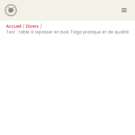
Aller
R
au
e
contenu
c
Accueil
Divers
h
Test : table à repasser en bois Taiga pratique et de qualité
e
r
c
h
e
r