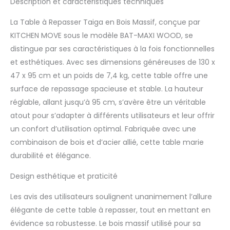
Description et caractéristiques techniques
de sécurité. La table ne
peut pas s'effondrer
La Table à Repasser Taiga en Bois Massif, conçue par
accidentellement.
KITCHEN MOVE sous le modèle BAT-MAXI WOOD, se
système de fermeture
distingue par ses caractéristiques à la fois fonctionnelles
sécurisé. Grand repose
et esthétiques. Avec ses dimensions généreuses de 130 x
fer. Dimension: 43x28
cm. Planche à repasser
47 x 95 cm et un poids de 7,4 kg, cette table offre une
stable en pin massif
surface de repassage spacieuse et stable. La hauteur
traité. 3 pieds solides et
réglable, allant jusqu’à 95 cm, s’avère être un véritable
ergonomiques.
atout pour s’adapter à différents utilisateurs et leur offrir
Epaisseur de l'acier : 0.8
mm. Pieds
un confort d’utilisation optimal. Fabriquée avec une
antidérapants.
combinaison de bois et d’acier allié, cette table marie
Structure bois
durabilité et élégance.
résistante et solide
Housse 100% Coton qui
Design esthétique et praticité
favorise la glisse du fer
et la durabilité de la
Les avis des utilisateurs soulignent unanimement l’allure
housse avec mousse 5
élégante de cette table à repasser, tout en mettant en
mm pour plus de
évidence sa robustesse. Le bois massif utilisé pour sa
confort de repassage.