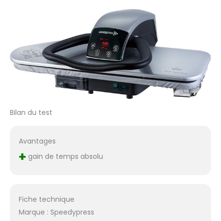
position semi-fermée,
elle émet
automatiquement de
la vapeur. Contrôle
numérique Soft Touch
et affichage : contrôle
électronique pour une
température de
repassage précise.
Plage de température :
60 °C - 200 °C
Bilan du test
(environ). Sécurité
électronique et
système d'arrêt
Avantages
automatique. Peut être
+
gain de temps absolu
utilisé avec notre
support non fourni. Fers
multicouches. Peut
réduire le temps de
Fiche technique
repassage jusqu'à 75
%. Puissantes rafales
Marque : Speedypress