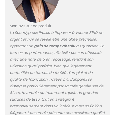
tels que les draps. Si
vous repassez de
nombreux articles plus
grands (comme une
parure de lit double),
Mon avis sur ce produit
veuillez considérer le
La Speedypress Presse à Repasser à Vapeur 81HD en
91HD ou 101HD car plus
argent et noir se révèle être une alliée précieuse,
la surface de presse
est grande, plus le
apportant un
gain de temps absolu
au quotidien. En
repassage est rapide.
termes de performance, elle brille par son efficacité
Livraison gratuite au
avec une note de 5 en repassage, rendant son
Royaume-Uni.
utilisation quasi parfaite, bien que légèrement
Expédition le jour
même. 24 mois
perfectible en termes de facilité d’emploi et de
(utilisation
qualité de fabrication, notées à 4. L’appareil se
domestique) / 12 mois
distingue particulièrement par sa taille généreuse de
(utilisation
81 cm, favorable au traitement rapide de grandes
commerciale) garantie,
y compris la livraison et
surfaces de tissu, tout en s’intégrant
la collecte depuis et
harmonieusement dans un intérieur avec sa finition
depuis votre domicile.
élégante. L’ensemble présente une excellente qualité