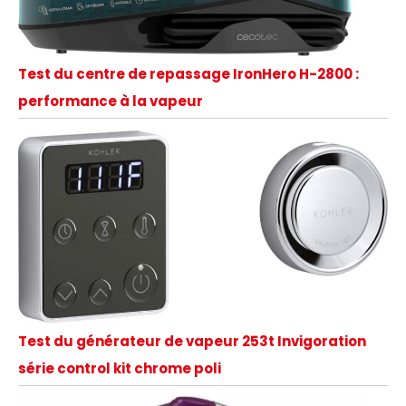
Test du centre de repassage IronHero H-2800 :
performance à la vapeur
Test du générateur de vapeur 253t Invigoration
série control kit chrome poli