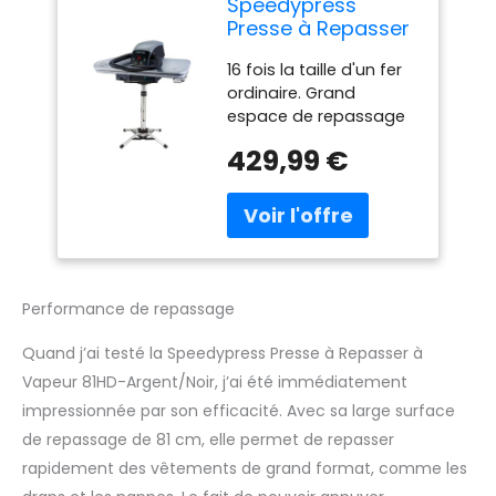
Speedypress
Presse à Repasser
à Vapeur 81HD-
16 fois la taille d'un fer
Argent/Noir 81cm
ordinaire. Grand
avec Support
espace de repassage
pour les vêtements
429,99 €
encombrants. Plaque
de repassage en
téfDimensions : 81 x
29,5 cm. Puissance :
2200 W. Presse très
résistante. Excellente
performance de
Performance de repassage
repassage. Convient
pour un usage
Quand j’ai testé la Speedypress Presse à Repasser à
domestique, y compris
Vapeur 81HD-Argent/Noir, j’ai été immédiatement
les ménages occupés
impressionnée par son efficacité. Avec sa large surface
qui font beaucoup de
de repassage de 81 cm, elle permet de repasser
repassage, ainsi que
pour un usage
rapidement des vêtements de grand format, comme les
commercial léger.