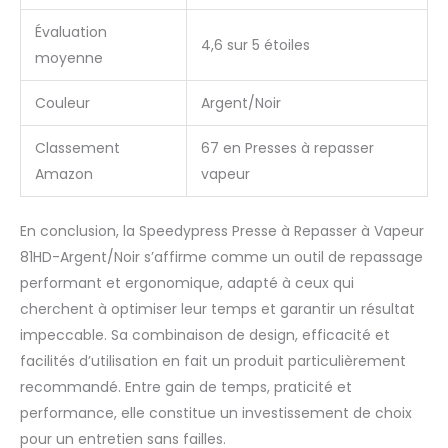
d'illustration. Utilisation
Évaluation
maximale
4,6 sur 5 étoiles
recommandée par le
moyenne
fabricant : 200 heures
par an. Conçu pour une
Couleur
Argent/Noir
utilisation intensive à
long terme. Forte rafale
Classement
67 en Presses à repasser
de vapeur
Amazon
vapeur
automatique : temps
de chauffe rapide,
seulement 2 minutes.
En conclusion, la Speedypress Presse à Repasser à Vapeur
Peut faire de la vapeur
81HD-Argent/Noir s’affirme comme un outil de repassage
dans les 2 minutes
performant et ergonomique, adapté à ceux qui
suivant l'allumage.
Puissante sortie de
cherchent à optimiser leur temps et garantir un résultat
vapeur, presque pas
impeccable. Sa combinaison de design, efficacité et
d'eau ne sera
facilités d’utilisation en fait un produit particulièrement
pulvérisée à côté de la
recommandé. Entre gain de temps, praticité et
vapeur. Lorsque vous
appuyez sur la poignée
performance, elle constitue un investissement de choix
vers le bas dans une
pour un entretien sans failles.