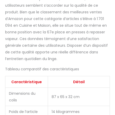
utilisé comme presse à
sec ou avec vapeur
utilisateurs semblent s’accorder sur la qualité de ce
automatique. La
produit. Bien que le classement des meilleures ventes
pression est
d’Amazon pour cette catégorie d’articles s’élève à 1 701
équivalente à 50 kg de
094 en Cuisine et Maison, elle se situe tout de même en
pression (ou 25 g par
bonne position avec la 67e place en presses à repasser
mètre cube). Sortie et
pression automatiques
vapeur. Ces données témoignent d’une satisfaction
de vapeur. Fonction
générale certaine des utilisateurs. Disposer d’un dispositif
vapeur : puissance de
de cette qualité apporte une réelle différence dans
sortie de vapeur de 90
l’entretien quotidien du linge.
g par minute, et une
sortie de vapeur de 120
Tableau comparatif des caractéristiques
g par minute, sans
aucune goutte d'eau.
Facile à transporter et
Caractéristique
Détail
à ranger. Poids net : 12,5
kg. Cette presse est de
Dimensions du
87 x 65 x 32 cm
couleur argentée/noire.
colis
Les images de la
presse blanche sont
Poids de l’article
14 kilogrammes
uniquement à des fins