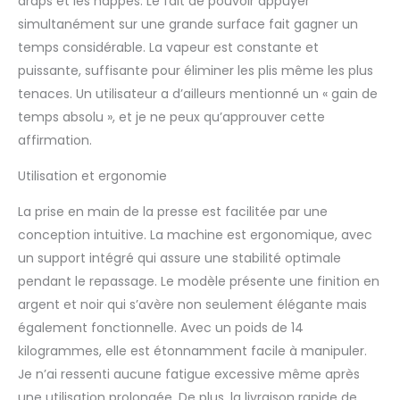
draps et les nappes. Le fait de pouvoir appuyer
Particulièrement bon
simultanément sur une grande surface fait gagner un
pour les grands articles
temps considérable. La vapeur est constante et
tels que les draps. Si
vous repassez de
puissante, suffisante pour éliminer les plis même les plus
nombreux articles plus
tenaces. Un utilisateur a d’ailleurs mentionné un « gain de
grands (comme une
temps absolu », et je ne peux qu’approuver cette
parure de lit double),
affirmation.
veuillez considérer le
91HD ou 101HD car plus
Utilisation et ergonomie
la surface de presse
est grande, plus le
La prise en main de la presse est facilitée par une
repassage est rapide.
conception intuitive. La machine est ergonomique, avec
Livraison gratuite au
Royaume-Uni.
un support intégré qui assure une stabilité optimale
Expédition le jour
pendant le repassage. Le modèle présente une finition en
même. 24 mois
argent et noir qui s’avère non seulement élégante mais
(utilisation
également fonctionnelle. Avec un poids de 14
domestique) / 12 mois
(utilisation
kilogrammes, elle est étonnamment facile à manipuler.
commerciale) garantie,
Je n’ai ressenti aucune fatigue excessive même après
y compris la livraison et
une utilisation prolongée. De plus, la livraison rapide de