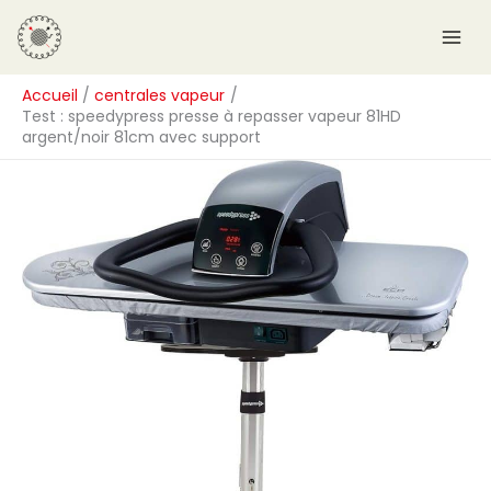
Aller
R
au
e
contenu
c
Accueil
centrales vapeur
h
Test : speedypress presse à repasser vapeur 81HD
e
argent/noir 81cm avec support
r
c
h
e
r