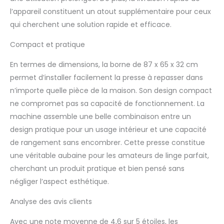
la collecte depuis et
l’appareil constituent un atout supplémentaire pour ceux
depuis votre domicile.
Excellent service après-
qui cherchent une solution rapide et efficace.
vente. Comprend une
Compact et pratique
fixation en fer intégrée
pour repasser les petits
En termes de dimensions, la borne de 87 x 65 x 32 cm
plis (voir les images),
ainsi qu'une cartouche
permet d’installer facilement la presse à repasser dans
de filtre à eau
n’importe quelle pièce de la maison. Son design compact
anticalcaire, une
ne compromet pas sa capacité de fonctionnement. La
housse de rechange
machine assemble une belle combinaison entre un
(chiffon) et un dessous
en mousse de
design pratique pour un usage intérieur et une capacité
rechange (tampon en
de rangement sans encombrer. Cette presse constitue
éponge de fer).
une véritable aubaine pour les amateurs de linge parfait,
Speedypress, basé au
cherchant un produit pratique et bien pensé sans
Royaume-Uni, importe
négliger l’aspect esthétique.
et fabrique des
équipements de
Analyse des avis clients
repassage depuis plus
de 40 ans. Peut être
Avec une note moyenne de 4,6 sur 5 étoiles, les