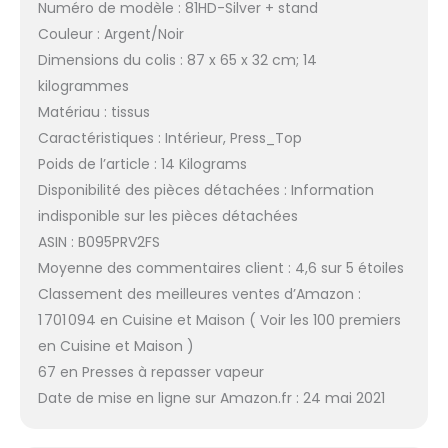
de vapeur. Plusieurs
Numéro de modèle : 81HD-Silver + stand
réglages à sec et à
Couleur : Argent/Noir
vapeur. Grand angle
Dimensions du colis : 87 x 65 x 32 cm; 14
d'ouverture : 30 % plus
grand que la norme.
kilogrammes
Système de contrôle
Matériau : tissus
minéral électronique :
Caractéristiques : Intérieur, Press_Top
une fonction qui va
Poids de l’article : 14 Kilograms
sentir et tester la
qualité de l'eau avant
Disponibilité des pièces détachées : Information
de contrôler la pompe
indisponible sur les pièces détachées
à eau, pour s'assurer
ASIN : B095PRV2FS
que l'eau est assez
Moyenne des commentaires client : 4,6 sur 5 étoiles
pure, afin de ne pas
Classement des meilleures ventes d’Amazon :
compromettre la
performance ou la
1 701 094 en Cuisine et Maison ( Voir les 100 premiers
sécurité de la presse à
en Cuisine et Maison )
vapeur. Voir la
67 en Presses à repasser vapeur
description ci-dessous
Date de mise en ligne sur Amazon.fr : 24 mai 2021
pour plus de
caractéristiques du
produit.