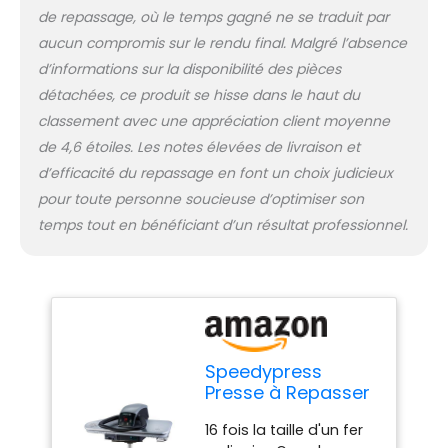
Excellent service après-
de repassage, où le temps gagné ne se traduit par
vente. Comprend une
fixation en fer intégrée
aucun compromis sur le rendu final. Malgré l’absence
pour repasser les petits
d’informations sur la disponibilité des pièces
plis (voir les images),
détachées, ce produit se hisse dans le haut du
ainsi qu'une cartouche
classement avec une appréciation client moyenne
de filtre à eau
de 4,6 étoiles. Les notes élevées de livraison et
anticalcaire, une
housse de rechange
d’efficacité du repassage en font un choix judicieux
(chiffon) et un dessous
pour toute personne soucieuse d’optimiser son
en mousse de
temps tout en bénéficiant d’un résultat professionnel.
rechange (tampon en
éponge de fer).
Speedypress, basé au
Royaume-Uni, importe
et fabrique des
équipements de
repassage depuis plus
Speedypress
de 40 ans. Peut être
Presse à Repasser
utilisé comme presse à
à Vapeur 81HD-
sec ou avec vapeur
16 fois la taille d'un fer
Argent/Noir 81cm
automatique. La