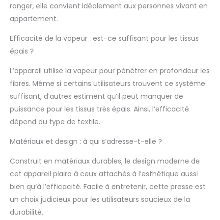
pour un usage
ranger, elle convient idéalement aux personnes vivant en
commercial léger.
appartement.
Particulièrement
adapté pour les
Efficacité de la vapeur : est-ce suffisant pour les tissus
grands articles tels
épais ?
que les draps. Si vous
repassez de
L’appareil utilise la vapeur pour pénétrer en profondeur les
nombreux articles
plus grands, veuillez
fibres. Même si certains utilisateurs trouvent ce système
considérer le modèle
suffisant, d’autres estiment qu’il peut manquer de
81HD, 91HD ou 101HD,
puissance pour les tissus très épais. Ainsi, l’efficacité
car plus la surface de
dépend du type de textile.
la presse est grande,
plus le repassage est
Matériaux et design : à qui s’adresse-t-elle ?
rapide Garantie de 24
mois (usage
Construit en matériaux durables, le design moderne de
domestique) / 12
cet appareil plaira à ceux attachés à l’esthétique aussi
mois (utilisation
commerciale), y
bien qu’à l’efficacité. Facile à entretenir, cette presse est
compris la livraison et
un choix judicieux pour les utilisateurs soucieux de la
la collecte vers et
durabilité.
depuis votre domicile.