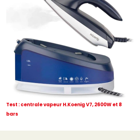
Test : centrale vapeur H.Koenig V7, 2600W et 8
bars