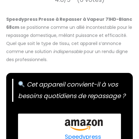
Speedypress Presse à Repasser à Vapeur 71HD-Blanc
68cm
se positionne comme un allié incontestable pour le
repassage domestique, mêlant puissance et efficacité.
Quel que soit le type de tissu, cet appareil s’annonce
comme une solution
indispensable
pour un rendu digne
des professionnels.
Cet appareil convient-il à vos
besoins quotidiens de repassage ?
Speedypress