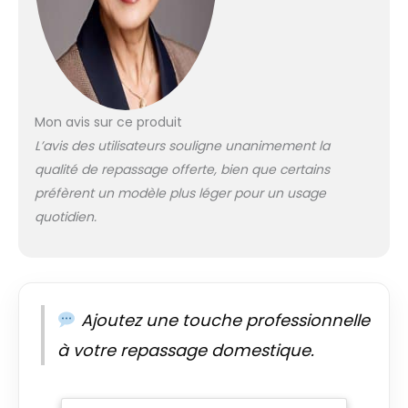
dessous pour plus de
adapté pour les
caractéristiques du
grands articles tels
produit
que les draps. Si
vous repassez de
nombreux articles
plus grands, veuillez
Mon avis sur ce produit
considérer le
modèle 81HD, 91HD
L’avis des utilisateurs souligne unanimement la
ou 101HD, car plus la
qualité de repassage offerte, bien que certains
surface de la
préfèrent un modèle plus léger pour un usage
presse est grande,
quotidien.
plus le repassage
est rapide Garantie
de 24 mois (usage
domestique) / 12
mois (utilisation
commerciale), y
Ajoutez une touche professionnelle
compris la livraison
à votre repassage domestique.
et la collecte vers et
depuis votre
domicile. Excellent