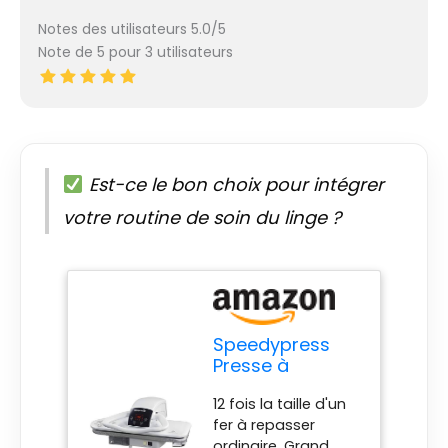
en position semi-
Notes des utilisateurs 5.0/5
fermée, elle émet
Note de 5 pour 3 utilisateurs
automatiquement de
la vapeur. Contrôle
numérique doux au
toucher et affichage :
contrôle électronique
pour une
Est-ce le bon choix pour intégrer
température de
repassage précise.
votre routine de soin du linge ?
Plage de température
: 60 °C à 200 °C
(environ). Système de
sécurité électronique
et arrêt automatique
Fers multicouches.
Speedypress
Peut réduire le temps
Presse à
de repassage jusqu'à
Repasser à
75 %. Puissants éclats
12 fois la taille d'un
Vapeur 71HD-
de vapeur. Les tissus
fer à repasser
Blanc 68cm
durent beaucoup
ordinaire. Grand