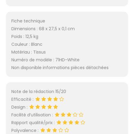
kg. Poids brut : 15 kg.
Utilisation maximale
recommandée par le
fabricant : 200 heures
Fiche technique
par an Conçu pour
Dimensions : 68 x 27,5 x 0,1 cm
une utilisation
Poids : 12,5 kg
intensive à long
Couleur : Blanc
terme. Forte explosion
de vapeur
Matériau : Tissus
automatique : temps
Numéro de modèle : 71HD-White
de chauffe rapide de
Non disponible informations pièces détachées
seulement 2 minutes.
Peut cuire à la vapeur
dans les 2 minutes
suivant l'allumage.
Note de la rédaction 15/20
Puissante sortie de
Efficacité :
vapeur, presque
Design :
aucune eau ne sera
pulvérisée en plus de
Facilité d’utilisation :
la vapeur. Lorsque
Rapport qualité/prix :
vous appuyez sur la
Polyvalence :
poignée vers le bas