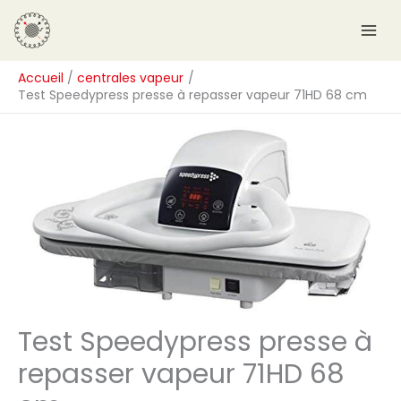
Aller
R
au
e
contenu
c
Accueil
centrales vapeur
h
Test Speedypress presse à repasser vapeur 71HD 68 cm
e
r
c
h
e
r
Test Speedypress presse à
repasser vapeur 71HD 68