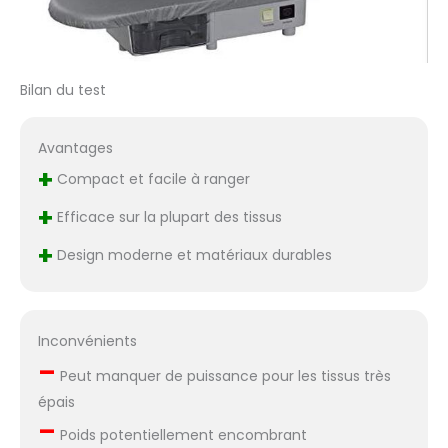
plus de 40 ans Peut
être utilisé comme
presse à sec totale
ou avec vapeur
Bilan du test
automatique. En
appuyant dessus,
cela équivaut à 50 kg
Avantages
de pression (ou 25 g
+
par mètre cube).
Compact et facile à ranger
Débit de vapeur et
+
Efficace sur la plupart des tissus
pression
automatiques.
+
Design moderne et matériaux durables
Fonction vapeur :
puissance de vapeur
de 90 g par minute, et
une sortie de vapeur
Inconvénients
de 120 g par minute,
–
sans aucune goutte
Peut manquer de puissance pour les tissus très
d'eau. Facile à
épais
transporter et à
–
ranger. Poids net : 11,3
Poids potentiellement encombrant