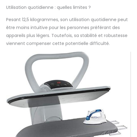
Excellent service
Utilisation quotidienne : quelles limites ?
après-vente.
Comprend une
Pesant 12,5 kilogrammes, son utilisation quotidienne peut
fixation en fer
être moins intuitive pour les personnes préférant des
intégrée gratuite pour
appareils plus légers. Toutefois, sa stabilité et robustesse
repasser les petits
plis (voir les photos),
viennent compenser cette potentielle difficulté.
ainsi qu'une
cartouche de filtre à
eau anti-calcaire
gratuite, une housse
de rechange
(chiffon) et un sous-
feutre en mousse de
rechange (tampon
éponge de fer).
Speedypress, basée
au Royaume-Uni,
importe et fabrique
du matériel de
repassage depuis