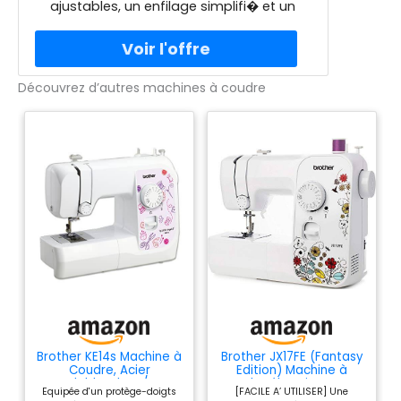
ajustables, un enfilage simplifi� et un
est assur�e par un porte-
�clairage du plan de travail. Sa
canette m�tallique
robustesse est assur�e par un porte-
canette m�tallique. Inclus : un mini-kit
d'accessoires pour une utilisation
Découvrez d’autres machines à coudre
imm�diate.
Brother KE14s Machine à
Brother JX17FE (Fantasy
Coudre, Acier
Edition) Machine à
Inoxydable, Blanc/Rose,
Coudre électrique pour
Equipée d'un protège-doigts
[FACILE A’ UTILISER] Une
40 x 15 x 31 cm
Débutants, Portable, 17