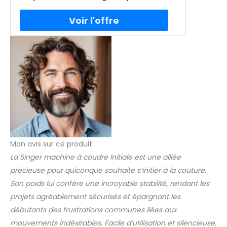
est assur�e par un porte-
�clairage du plan de travail. Sa
canette m�tallique
robustesse est assur�e par un porte-
canette m�tallique. Inclus : un mini-kit
d'accessoires pour une utilisation
imm�diate.
Mon avis sur ce produit
La Singer machine à coudre Initiale est une alliée
précieuse pour quiconque souhaite s’initier à la couture.
Son poids lui confère une incroyable stabilité, rendant les
projets agréablement sécurisés et épargnant les
débutants des frustrations communes liées aux
mouvements indésirables. Facile d’utilisation et silencieuse,