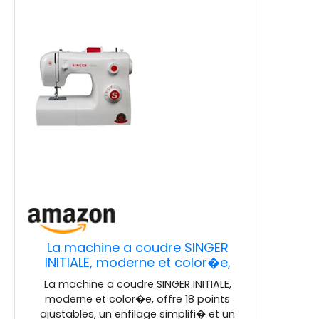
La machine a coudre SINGER
INITIALE, moderne et color�e,
offre 18 points ajustables, un
La machine a coudre SINGER INITIALE,
enfilage simplifi� et un �clairage
moderne et color�e, offre 18 points
du plan de travail. Sa robustesse
ajustables, un enfilage simplifi� et un