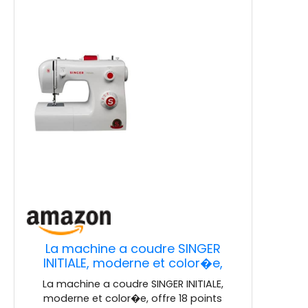
La machine a coudre SINGER
INITIALE, moderne et color�e,
offre 18 points ajustables, un
La machine a coudre SINGER INITIALE,
enfilage simplifi� et un �clairage
moderne et color�e, offre 18 points
du plan de travail. Sa robustesse