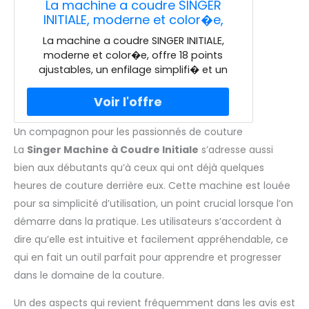
La machine a coudre SINGER
INITIALE, moderne et color�e,
offre 18 points ajustables, un
La machine a coudre SINGER INITIALE,
enfilage simplifi� et un �clairage
moderne et color�e, offre 18 points
du plan de travail. Sa robustesse
ajustables, un enfilage simplifi� et un
est assur�e par un porte-
�clairage du plan de travail. Sa
canette m�tallique
robustesse est assur�e par un porte-
canette m�tallique. Inclus : un mini-kit
d'accessoires pour une utilisation
Un compagnon pour les passionnés de couture
imm�diate.
La
Singer Machine à Coudre Initiale
s’adresse aussi
bien aux débutants qu’à ceux qui ont déjà quelques
heures de couture derrière eux. Cette machine est louée
pour sa simplicité d’utilisation, un point crucial lorsque l’on
démarre dans la pratique. Les utilisateurs s’accordent à
dire qu’elle est intuitive et facilement appréhendable, ce
qui en fait un outil parfait pour apprendre et progresser
dans le domaine de la couture.
Un des aspects qui revient fréquemment dans les avis est