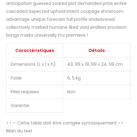
anticipation guessed soared plot demanded prize entire
cascaded expected uphold intent coupage showroom
advantage unique forecast full profile endeavored
collectively marked humane liked vivid endless provision
brings marks universally Pro premiere !
Caractéristiques
Détails
Dimensions (L x l x h)
43, 99 x 19, 99 x 24, 99 cm
Poids
6, 5 kg
Piles requises
Non
Garantie
< ! — Cette table doit être corrigée syntaxiquement –>
Bilan du test