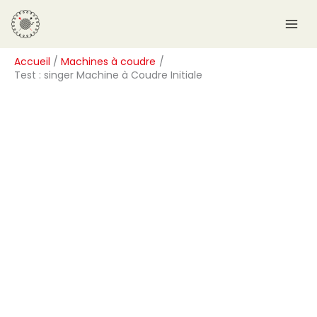
Aller
R
au
e
contenu
c
Accueil
Machines à coudre
h
Test : singer Machine à Coudre Initiale
e
r
c
h
e
r