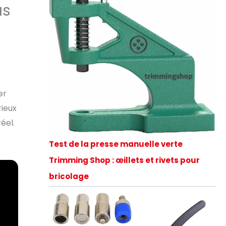
us
er
rieux
éel.
Test de la presse manuelle verte
Trimming Shop : œillets et rivets pour
bricolage