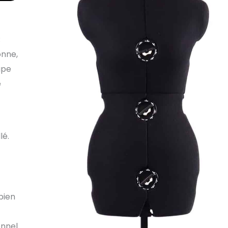
:
onne,
upe
e
lé.
bien
onnel