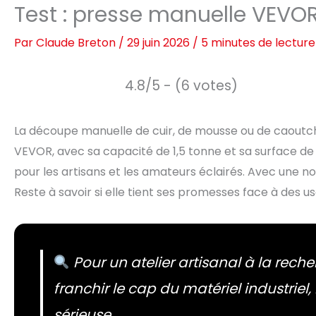
Test : presse manuelle VEVOR 
Par
Claude Breton
/
29 juin 2026
/
5 minutes de lecture
4.8/5 - (6 votes)
La découpe manuelle de cuir, de mousse ou de caoutc
VEVOR, avec sa capacité de 1,5 tonne et sa surface de 
pour les artisans et les amateurs éclairés. Avec une n
Reste à savoir si elle tient ses promesses face à des u
Pour un atelier artisanal à la rec
franchir le cap du matériel industrie
sérieuse.