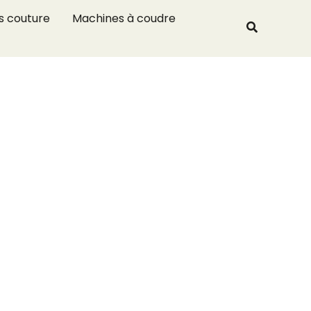
R
s couture
Machines à coudre
Recherche
e
c
h
e
r
c
h
e
r