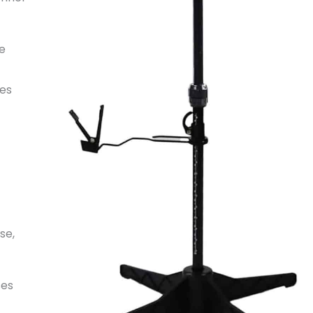
e
tes
se,
ses