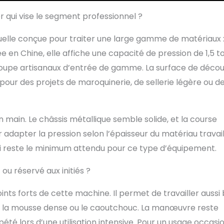
s'adapter facilement aux environnements difficiles.
 qui vise le segment professionnel ?
viviale : Avec une course réglable de 12 mm, notre
eut traiter différentes épaisseurs de cuir, ce qui vous
lle conçue pour traiter une large gamme de matériaux 
té de créer une large gamme de produits en cuir et une
xibilité de conception. Laissez libre cours à votre
e en Chine, elle affiche une capacité de pression de 1,5 t
verses Utilisations : La grande plaque de gaufrage,
écoupe artisanaux d’entrée de gamme. La surface de déco
x 150 mm, convient à divers matériaux, notamment le
 PVC/EVA, les matériaux non collants, le plastique, les
pour des projets de maroquinerie, de sellerie légère ou d
outchouc et les matériaux moyennement souples. Notre
uper le cuir est votre solution tout-en-un pour divers
n main. Le châssis métallique semble solide, et la course
dapter la pression selon l’épaisseur du matériau travail
qui reste le minimum attendu pour ce type d’équipement.
ou réservé aux initiés ?
nts forts de cette machine. Il permet de travailler aussi 
me la mousse dense ou le caoutchouc. La manœuvre reste
pété lors d’une utilisation intensive. Pour un usage occasi