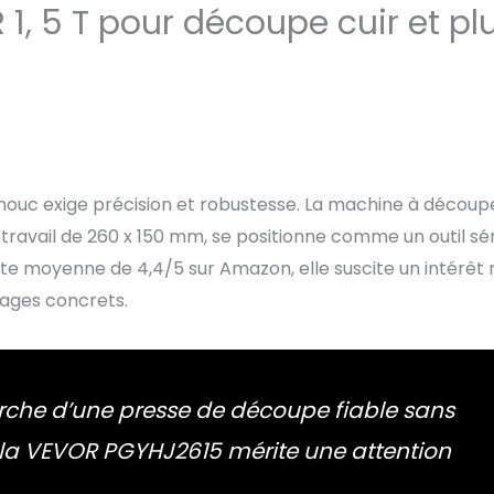
1, 5 T pour découpe cuir et pl
houc exige précision et robustesse. La machine à découp
travail de 260 x 150 mm, se positionne comme un outil sé
ote moyenne de 4,4/5 sur Amazon, elle suscite un intérêt r
sages concrets.
herche d’une presse de découpe fiable sans
l, la VEVOR PGYHJ2615 mérite une attention