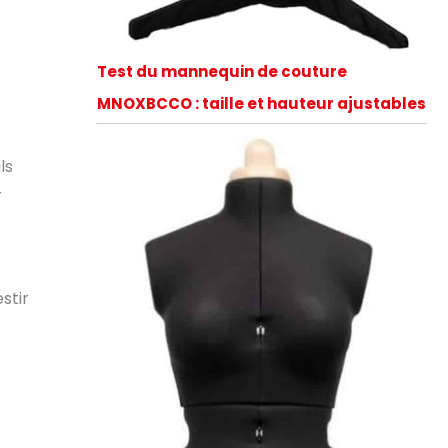
Test du mannequin de couture
MNOXBCCO : taille et hauteur ajustables
ls
r
stir