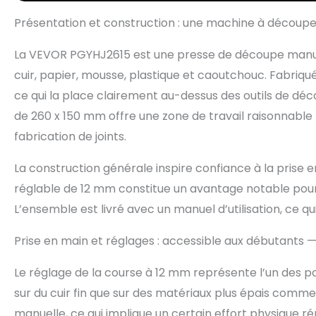
lui permet de 
Présentation et construction : une machine à découper
Conception Con
presse à cuir p
La VEVOR PGYHJ2615 est une presse de découpe manue
donne la liber
plus grande fle
cuir, papier, mousse, plastique et caoutchouc. Fabriqué
créativité ! Di
ce qui la place clairement au-dessus des outils de d
mesurant 260 
cuir, la mousse
de 260 x 150 mm offre une zone de travail raisonnable 
feuilles de ca
fabrication de joints.
machine à déco
projets.
La construction générale inspire confiance à la prise e
réglable de 12 mm constitue un avantage notable pour a
L’ensemble est livré avec un manuel d’utilisation, ce 
Prise en main et réglages : accessible aux débutants — 
Le réglage de la course à 12 mm représente l’un des poi
sur du cuir fin que sur des matériaux plus épais com
manuelle, ce qui implique un certain effort physique ré