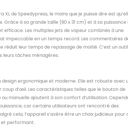
e chaleur entièrement rembourrée. Peut repasser plusieurs
 les tissus délicats, comme la soie. Contrôle de
 XL de Speedypress, le moins que je puisse dire est qu’el
able. Jet de vapeur pour enlever les plis tenaces. Arrêt
tique lorsqu'il est fermé pendant 10 secondes avec une
Grâce à sa grande taille (90 x 31 cm) et à sa puissance 
rrêt sécurité automatique lorsqu'il est en marche pendant
 efficace. Les multiples jets de vapeur combinés à une
une alarme sonore. Construction solide. Design
erne. Plaque de chauffage avec des jets de vapeur
tat impeccable en un temps record. Les commentaires d
voir d'eau de 300ml. Multiples paramètres de vapeur et de
se réduit leur temps de repassage de moitié. C’est un outil
ue est recouverte de téflon. Le choix de la fonction vapeur
ns leurs tâches ménagères.
anuelle - Automatique: La presse va sortir un jet de
la plaque de pressage est d'environ 3 pouces au-dessus du
s avez le contrôle sur le moment et la durée du jet de vapeur
utilisant les commutateurs sur la poignée. Paramètres
nylon, la soie, la laine, le coton, le lin. Bouton de suppression
n design ergonomique et moderne. Elle est robuste avec 
llage / déverrouillage de l'interrupteur sur charnière.
r coup d’œil. Les caractéristiques telles que le bouton de
 ou manuelle ajoutent à son confort d’utilisation. Cepend
puissance, car certains utilisateurs ont rencontré des
ré cela, l’appareil s’avère être un choix judicieux pour 
 et performant.