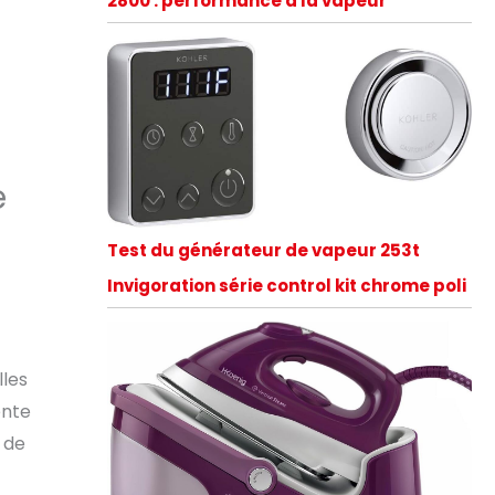
2800 : performance à la vapeur
e
Test du générateur de vapeur 253t
Invigoration série control kit chrome poli
lles
ente
 de