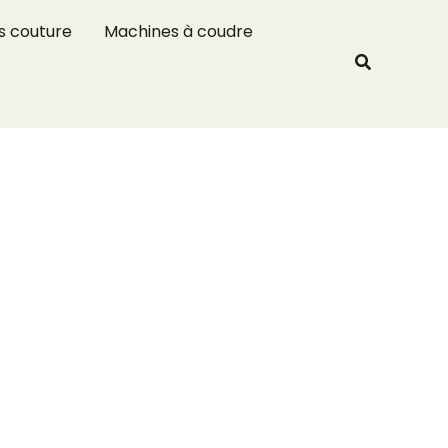
R
s couture
Machines à coudre
e
Recherche
c
h
e
r
c
h
e
r