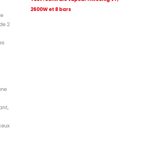
2600W et 8 bars
le
de 2
es
une
ant,
ceux