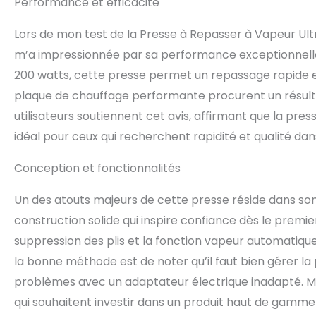
Performance et efficacité
réfléchissante d
couches. Protège
Lors de mon test de la Presse à Repasser à Vapeur Ultra
température vari
sécurité automa
m’a impressionnée par sa performance exceptionnelle. 
alarme sonore. A
200 watts, cette presse permet un repassage rapide et
15 minutes avec 
ergonomique mod
plaque de chauffage performante procurent un résul
puissants. Réser
utilisateurs soutiennent cet avis, affirmant que la pres
séchage. La plaq
idéal pour ceux qui recherchent rapidité et qualité da
automatique ou m
vapeur lorsque 
Conception et fonctionnalités
lit; Manuel: vou
de la presse en 
spéciaux pour le 
Un des atouts majeurs de cette presse réside dans so
des plis. Verroui
construction solide qui inspire confiance dès le premie
suppression des plis et la fonction vapeur automatique
la bonne méthode est de noter qu’il faut bien gérer la 
problèmes avec un adaptateur électrique inadapté. Malg
qui souhaitent investir dans un produit haut de gamme