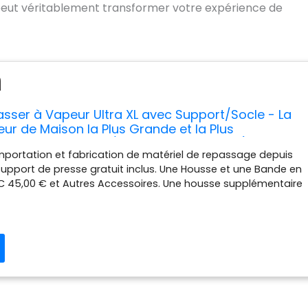
eut véritablement transformer votre expérience de
sser à Vapeur Ultra XL avec Support/Socle - La
ur de Maison la Plus Grande et la Plus
de Toute l'europe (90 x 31cm; 2.200watt)
mportation et fabrication de matériel de repassage depuis
uper Rapide
Support de presse gratuit inclus. Une Housse et une Bande en
C 45,00 € et Autres Accessoires. Une housse supplémentaire
 thibaude en mousse PVC 45,00 €. Inclut également un flacon
n coussin à repasser et un gobelet doseur. La presse à
a plus récente et la plus sophistiquée. Peut être utilisé avec
rt fourni. Une garantie totale de 12 mois. 90cm x 31cm /
 24 fois plus grand que la plupart des fers à repasser. Peut
 de repassage des presses classiques de 60%. Il rend
assage des draps et des articles volumineux. Une plus grande
ure idéale pour les draps doubles, etc. Couverture