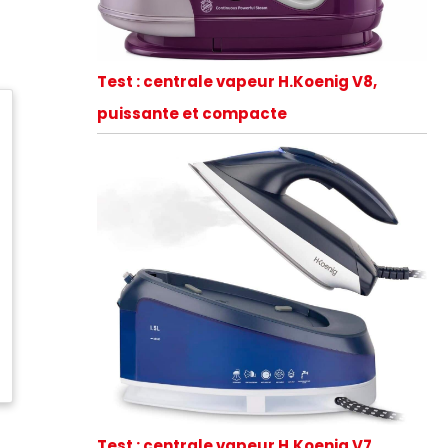
Test : centrale vapeur H.Koenig V8,
puissante et compacte
Test : centrale vapeur H.Koenig V7,