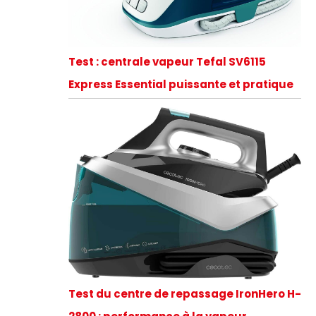
Test : centrale vapeur Tefal SV6115
Express Essential puissante et pratique
Test du centre de repassage IronHero H-