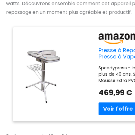
watts. Découvrons ensemble comment cet appareil p
repassage en un moment plus agréable et productif.
Presse à Repa
Presse à Vape
Sophistiquée 
Speedypress - I
Repassage S
plus de 40 ans. 
Mousse Extra PV
gratuite et une
469,99 €
pulvérisateur, u
repasser vapeur l
ou sans le suppo
2.200watt / 16kg.
réduire le temps
idyllique le rep
surface d'ouvert