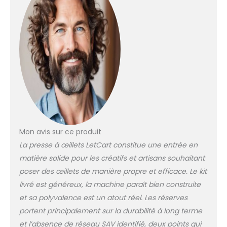
haute qualité, outil
d'œillet presse
manuelle il est
robuste et durable,
haute dureté et
haute précision.
【Fixer des rivets,
des boutons, des
goujons】 : La
machine à œillets
est livrée avec trois
ensembles de
Mon avis sur ce produit
moules de
La presse à œillets LetCart constitue une entrée en
poinçonnage pour
une utilisation
matière solide pour les créatifs et artisans souhaitant
pratique, utilisée
poser des œillets de manière propre et efficace. Le kit
pour la fixation de
livré est généreux, la machine paraît bien construite
rivets, de boutons,
et sa polyvalence est un atout réel. Les réserves
de goujons.
【6/10/12 mm】 : Le
portent principalement sur la durabilité à long terme
jeu de presses à
et l’absence de réseau SAV identifié, deux points qui