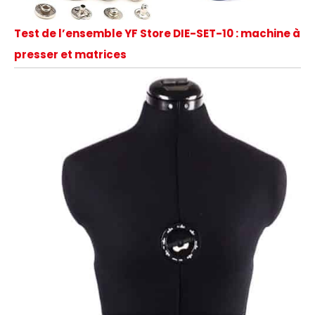
Test de l’ensemble YF Store DIE-SET-10 : machine à
presser et matrices