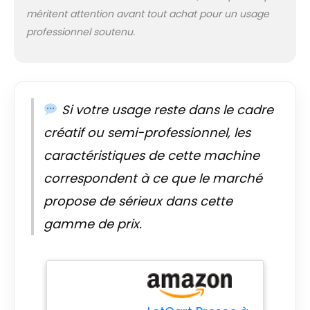
œillets permet
méritent attention avant tout achat pour un usage
d'obtenir un total
professionnel soutenu.
de 1500 œillets de 6
mm, 10 mm et 12
mm, que vous
pouvez utiliser pour
de nombreux
Si votre usage reste dans le cadre
projets.
【Wide
Applications】 :
créatif ou semi-professionnel, les
Outil d'œillets
presse à main
caractéristiques de cette machine
Applicable pour les
correspondent à ce que le marché
bannières, les
panneaux, les
propose de sérieux dans cette
auvents, les
gamme de prix.
affiches, les rideaux,
le scrapbooking, les
corsets, les
ceintures, les sacs,
les chaussures, etc.