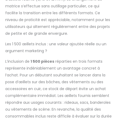
total de 1500 œillets
matrice s’effectue sans outillage particulier, ce qui
de 6 mm, 10 mm et 12
facilite la transition entre les différents formats. Ce
mm, que vous pouvez
niveau de praticité est appréciable, notamment pour les
utiliser pour de
utilisateurs qui alternent régulièrement entre des projets
nombreux projets.
【Wide Applications】
de petite et de grande envergure.
: Outil d'œillets presse
à main Applicable
Les 1 500 œillets inclus : une valeur ajoutée réelle ou un
pour les bannières, les
argument marketing ?
panneaux, les
auvents, les affiches,
L’inclusion de
1 500 pièces
réparties en trois formats
les rideaux, le
représente indéniablement un avantage concret à
scrapbooking, les
l’achat. Pour un débutant souhaitant se lancer dans la
corsets, les ceintures,
pose d’œillets sur des bâches, des vêtements ou des
les sacs, les
chaussures, etc.
accessoires en cuir, ce stock de départ évite un achat
complémentaire immédiat. Les œillets fournis semblent
répondre aux usages courants : rideaux, sacs, banderoles
ou vêtements de scène. En revanche, la qualité des
consommables inclus reste difficile à évaluer sur la durée