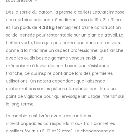
sous pression ?
fait de matériel de
haute qualité, outil
Dès la sortie du carton, la presse à œillets LetCart impose
d'œillet presse
manuelle il est
une certaine présence. Ses dimensions de 19 x 21 x 31 cm
robuste et durable,
et son poids de
4,23 kg
témoignent d’une construction
haute dureté et haute
solide, pensée pour rester stable sur un plan de travail. La
précision.
【Fixer
finition verte, bien que peu commune dans cet univers,
des rivets, des
boutons, des
donne à la machine un aspect professionnel qui tranche
goujons】 : La
avec les outils bas de gamme vendus en kit. Le
machine à œillets est
mécanisme à levier descend avec une résistance
livrée avec trois
franche, ce qui inspire confiance lors des premières
ensembles de moules
utilisations. On notera cependant que l’absence
de poinçonnage pour
une utilisation
d’informations sur les pièces détachées constitue un
pratique, utilisée pour
point de vigilance pour qui envisage un usage intensif sur
la fixation de rivets,
le long terme.
de boutons, de
goujons.
【6/10/12
La machine est livrée avec trois matrices
mm】 : Le jeu de
interchangeables correspondant aux trois diamètres
presses à œillets
permet d'obtenir un
d’œillets fournis (6, 10 et 12 mm). Le changement de