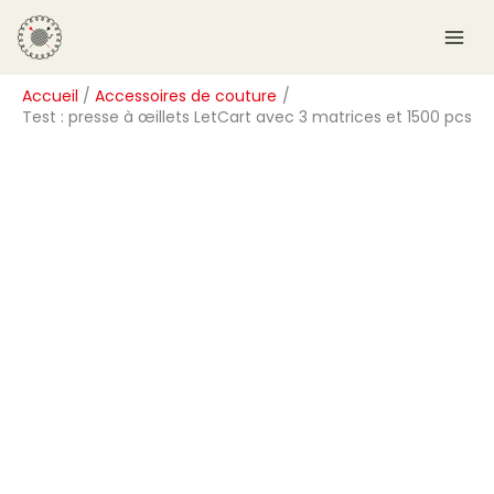
Aller
R
au
e
contenu
c
Accueil
Accessoires de couture
h
Test : presse à œillets LetCart avec 3 matrices et 1500 pcs
e
r
c
h
e
r