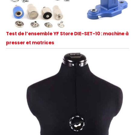
Test de l’ensemble YF Store DIE-SET-10 : machine à
presser et matrices