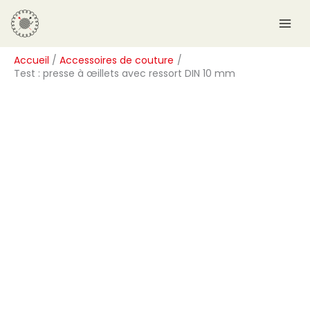
Aller
R
au
e
contenu
c
Accueil
Accessoires de couture
h
Test : presse à œillets avec ressort DIN 10 mm
e
r
c
h
e
r