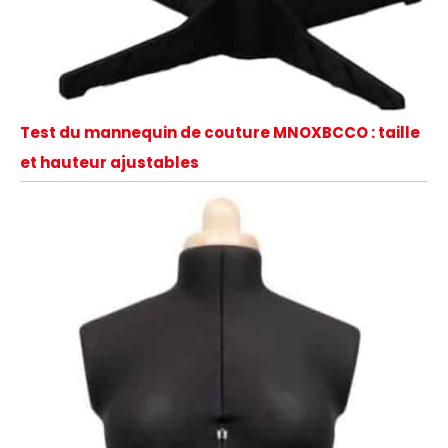
Test du mannequin de couture MNOXBCCO : taille
et hauteur ajustables