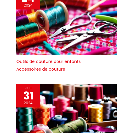
transporter et à utiliser lors
des sorties. La poignée
2024
ergonomique en acier offre
une prise en main confortable
et vous permet de l'utiliser
plus économiquement.
Outils de couture pour enfants
Accessoires de couture
Juil
31
2024