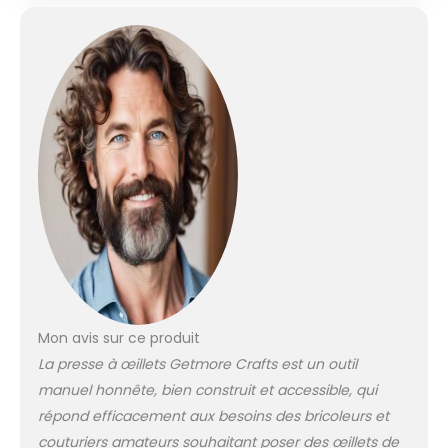
comprend tout ce
dont vous avez
besoin pour
commencer votre
projet d'œillets. Il
n'est pas
nécessaire
d'acheter d'autres
outils ou
consommables. Ici,
vous avez tout
ensemble Contient :
presse à œillets, 1
outil à œillets DIN 10
mm, 50 x 10 mm,
œillets DIN en acier
Mon avis sur ce produit
galvanisé argenté
Convient pour :
La presse à œillets Getmore Crafts est un outil
avec notre presse à
manuel honnête, bien construit et accessible, qui
œillets, vous pouvez
répond efficacement aux besoins des bricoleurs et
travailler les œillets
couturiers amateurs souhaitant poser des œillets de
avec du coton, du