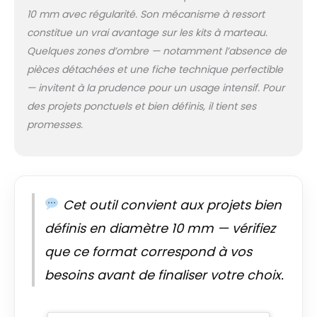
papier, du film, du
10 mm avec régularité. Son mécanisme à ressort
cuir synthétique, du
constitue un vrai avantage sur les kits à marteau.
jean, du jersey, du
Quelques zones d’ombre — notamment l’absence de
carton, des textiles,
pièces détachées et une fiche technique perfectible
du cuir, de divers
— invitent à la prudence pour un usage intensif. Pour
types de polyester,
du latex, du tissu, du
des projets ponctuels et bien définis, il tient ses
cuir végétalien, du
promesses.
tissu et bien plus
encore. Polyvalent :
avec notre presse à
œillets et l'outil
approprié, vous
Cet outil convient aux projets bien
pouvez non
seulement presser
définis en diamètre 10 mm — vérifiez
des œillets, mais
que ce format correspond à vos
aussi réaliser des
perforations, des
besoins avant de finaliser votre choix.
œillets, des presses,
des rivetages, des
boutons, des