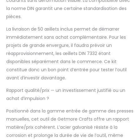
courants sans déformation visible. La compatibilité avec
Polyvalent : avec
la norme DIN garantit une certaine standardisation des
notre presse à œillets
et l'outil approprié,
pièces.
vous pouvez non
La livraison de 50 œillets inclus permet de démarrer
seulement presser
des œillets, mais
immédiatement sans achat complémentaire. Pour les
aussi réaliser des
projets de grande envergure, il faudra prévoir un
perforations, des
réapprovisionnement, les œillets DIN 7332 étant
œillets, des presses,
disponibles séparément dans le commerce. Ce kit
des rivetages, des
boutons, des
constitue donc un bon point d’entrée pour tester l’outil
évasements, etc.
avant d’investir davantage.
Rapport qualité/prix — un investissement justifié ou un
achat d’impulsion ?
Positionné dans la gamme entrée de gamme des presses
manuelles, cet outil de Getmore Crafts offre un rapport
matière/prix cohérent. L’acier galvanisé résiste à la
corrosion et prolonge la durée de vie de l’outil, même