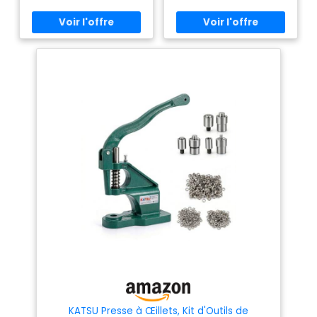
mm, 400 anneaux chromés
cuir synthétique, du
projets. Il est équipé de trois
(100 pièces par taille), pour
ensembles de moules de
jean, du jersey, du
répondre à vos différents
différentes tailles (1/4 pouce,
besoins. Mécanisme à levier
carton, des textiles,
3/8 pouce, 1/2 pouce), qui sont
aussi facile à utiliser qu'une
faciles à utiliser et répondent
du cuir, de divers
agrafeuse ; utilisé comme
à vos différents besoins.
types de polyester,
machine à poinçonner,
【Large application】: Notre
machine à œillets, machine à
du latex, du tissu, du
machine à trou de presse est
boutons-pression, machine à
cuir végétalien, du
largement utilisée, ce qui peut
riveter - il suffit d'installer
parfaitement presser votre
avec la matrice de découpe de
tissu et bien plus
trou de presse sur votre tissu
taille appropriée. 3 trous de
encore. Polyvalent :
de divers matériaux; la
fixation : Peut être monté sur
riveteuse convient aux
avec notre presse à
une table ou simplement posé
bannières, enseignes, auvents,
seul, facile et simple à utiliser.
œillets et l'outil
affiches, rideaux, albums de
Presse à œillets également
approprié, vous
coupures et collants. Corsets,
adaptée pour des bannières
ceintures, sacs, chaussures,
flexibles, des images sur des
pouvez non
présentoirs d'exposition en
sacs en cuir, etc.
seulement presser
forme de X, des portraits, des
【Opération précise】: La
des œillets, mais
tableaux KT et d'autres fins
rainure de perforation
publicitaires.
améliorée peut fixer avec
aussi réaliser des
précision la boutonnière, vous
perforations, des
permettant de fonctionner
correctement! La connexion de
œillets, des presses,
l'œillet est très compacte, il
des rivetages, des
vous suffit de terminer le
boutons, des
travail. La machine principale
peut être installée/fixée sur le
évasements, etc.
bureau pour rendre votre
KATSU Presse à Œillets, Kit d'Outils de