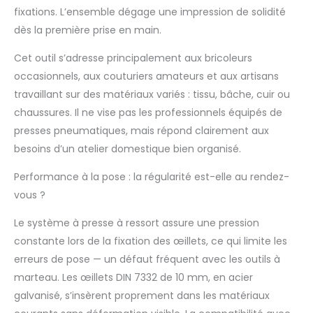
fixations. L’ensemble dégage une impression de solidité
vous avez tout
ensemble Contient :
dès la première prise en main.
presse à œillets, 1 outil
à œillets DIN 10 mm,
Cet outil s’adresse principalement aux bricoleurs
50 x 10 mm, œillets
occasionnels, aux couturiers amateurs et aux artisans
DIN en acier galvanisé
travaillant sur des matériaux variés : tissu, bâche, cuir ou
argenté Convient
chaussures. Il ne vise pas les professionnels équipés de
pour : avec notre
presse à œillets, vous
presses pneumatiques, mais répond clairement aux
pouvez travailler les
besoins d’un atelier domestique bien organisé.
œillets avec du
coton, du papier, du
Performance à la pose : la régularité est-elle au rendez-
film, du cuir
vous ?
synthétique, du jean,
du jersey, du carton,
Le système à presse à ressort assure une pression
des textiles, du cuir,
constante lors de la fixation des œillets, ce qui limite les
de divers types de
erreurs de pose — un défaut fréquent avec les outils à
polyester, du latex, du
tissu, du cuir
marteau. Les œillets DIN 7332 de 10 mm, en acier
végétalien, du tissu et
galvanisé, s’insèrent proprement dans les matériaux
bien plus encore.