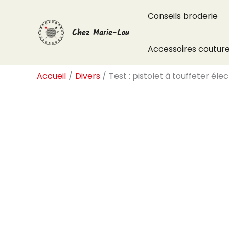
Aller
Conseils broderie
au
Chez Marie-Lou
contenu
Accessoires coutur
Accueil
Divers
Test : pistolet à touffeter é