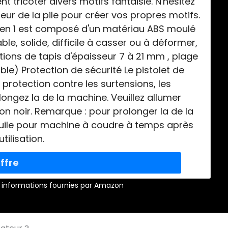
 tricoter divers motifs fantaisie. N'hésitez
teur de la pile pour créer vos propres motifs.
 2 en 1 est composé d'un matériau ABS moulé
able, solide, difficile à casser ou à déformer,
ions de tapis d'épaisseur 7 à 21 mm , plage
able) Protection de sécurité Le pistolet de
 protection contre les surtensions, les
olongez la de la machine. Veuillez allumer
ton noir. Remarque : pour prolonger la de la
l'huile pour machine à coudre à temps après
tilisation.
r – informations fournies par Amazon