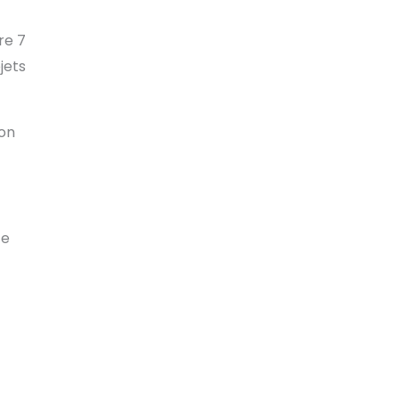
re 7
jets
ion
te