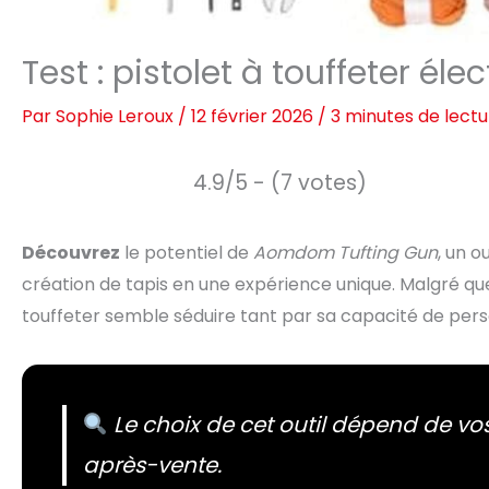
Test : pistolet à touffeter 
Par
Sophie Leroux
/
12 février 2026
/
3 minutes de lectu
4.9/5 - (7 votes)
Découvrez
le potentiel de
Aomdom Tufting Gun
, un o
création de tapis en une expérience unique. Malgré quel
touffeter semble séduire tant par sa capacité de personn
Le choix de cet outil dépend de vos
après-vente.