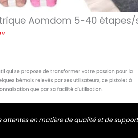
électrique Aomdom 5-40 étapes/
re
util qui se propose de transformer votre passion pour la
ques bémols relevés par ses utilisateurs, ce pistolet à
alisation que par sa facilité d’utilisation.
 attentes en matière de qualité et de support