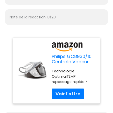
Note de la rédaction 13/20
Philips GC8930/10
Centrale Vapeur
PerfectCare Expert
Technologie
Plus, Noir et Blanc
OptimalTEMP :
repassage rapide -
Tous les tissus avec un
réglage de la
température Haute
performance pour des
résultats parfaits : effet