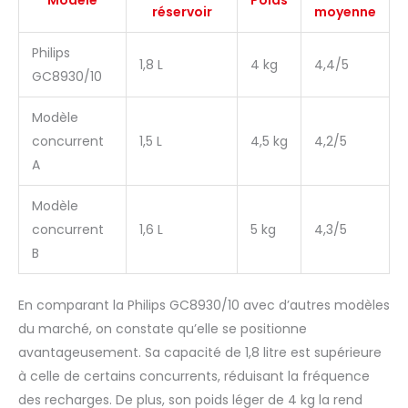
Modèle
Poids
réservoir
moyenne
Philips
1,8 L
4 kg
4,4/5
GC8930/10
Modèle
concurrent
1,5 L
4,5 kg
4,2/5
A
Modèle
concurrent
1,6 L
5 kg
4,3/5
B
En comparant la Philips GC8930/10 avec d’autres modèles
du marché, on constate qu’elle se positionne
avantageusement. Sa capacité de 1,8 litre est supérieure
à celle de certains concurrents, réduisant la fréquence
des recharges. De plus, son poids léger de 4 kg la rend