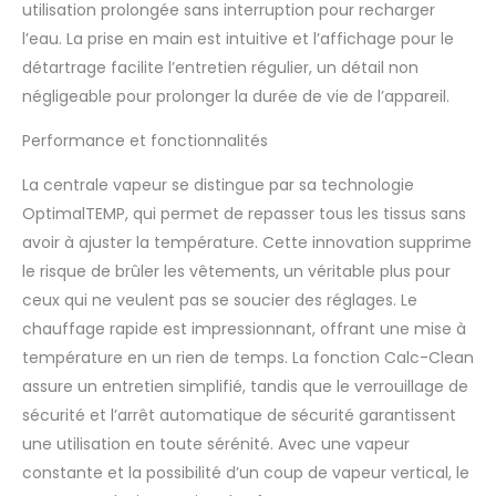
utilisation prolongée sans interruption pour recharger
pour un chauffage
rapide assure une
l’eau. La prise en main est intuitive et l’affichage pour le
disponibilité en moins
détartrage facilite l’entretien régulier, un détail non
de deux minutes
négligeable pour prolonger la durée de vie de l’appareil.
Semelle SteamGlide
Advanced pour un
Performance et fonctionnalités
repassage facile
La centrale vapeur se distingue par sa technologie
OptimalTEMP, qui permet de repasser tous les tissus sans
avoir à ajuster la température. Cette innovation supprime
le risque de brûler les vêtements, un véritable plus pour
ceux qui ne veulent pas se soucier des réglages. Le
chauffage rapide est impressionnant, offrant une mise à
température en un rien de temps. La fonction Calc-Clean
assure un entretien simplifié, tandis que le verrouillage de
sécurité et l’arrêt automatique de sécurité garantissent
une utilisation en toute sérénité. Avec une vapeur
constante et la possibilité d’un coup de vapeur vertical, le