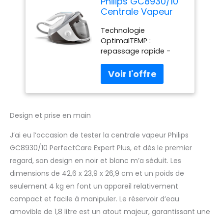
Philips GC8930/10
Centrale Vapeur
PerfectCare Expert
Technologie
Plus, Noir et Blanc
OptimalTEMP :
repassage rapide -
Tous les tissus avec un
réglage de la
température Haute
performance pour des
résultats parfaits : effet
pressing 420 g/min,
Design et prise en main
pression de pompe 7,0
bar, vapeur continue
J’ai eu l’occasion de tester la centrale vapeur Philips
120 g/min Grand
GC8930/10 PerfectCare Expert Plus, et dès le premier
réservoir d'eau
regard, son design en noir et blanc m’a séduit. Les
amovible de 1,8 l,
dimensions de 42,6 x 23,9 x 26,9 cm et un poids de
rechargeable à tout
moment sans que la
seulement 4 kg en font un appareil relativement
centrale vapeur ne
compact et facile à manipuler. Le réservoir d’eau
refroidisse Une
amovible de 1,8 litre est un atout majeur, garantissant une
puissance de 2100 W