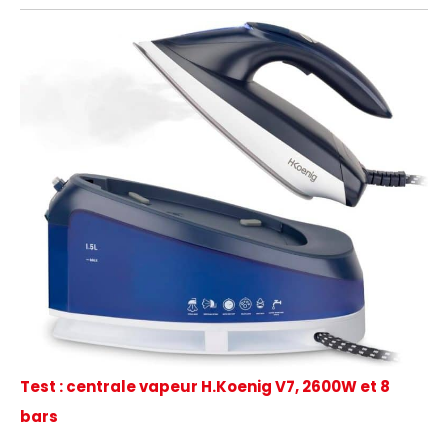
Test : centrale vapeur H.Koenig V7, 2600W et 8
bars