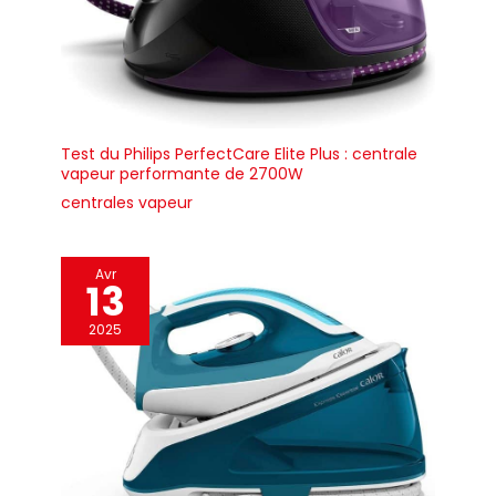
Test du Philips PerfectCare Elite Plus : centrale
vapeur performante de 2700W
centrales vapeur
Avr
13
2025