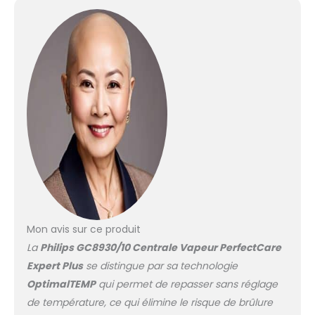
pressing 420 g/min,
pression de pompe 7,0
bar, vapeur continue
120 g/min Grand
réservoir d'eau
amovible de 1,8 l,
rechargeable à tout
moment sans que la
centrale vapeur ne
refroidisse Une
puissance de 2100 W
pour un chauffage
rapide assure une
disponibilité en moins
de deux minutes
Semelle SteamGlide
Mon avis sur ce produit
Advanced pour un
La
Philips GC8930/10 Centrale Vapeur PerfectCare
repassage facile
Expert Plus
se distingue par sa technologie
OptimalTEMP
qui permet de repasser sans réglage
de température, ce qui élimine le risque de brûlure