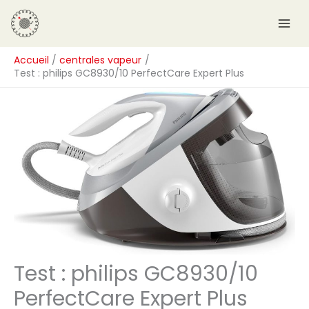
Aller
R
au
e
contenu
c
Accueil
centrales vapeur
h
Test : philips GC8930/10 PerfectCare Expert Plus
e
r
c
h
e
r
Test : philips GC8930/10
PerfectCare Expert Plus