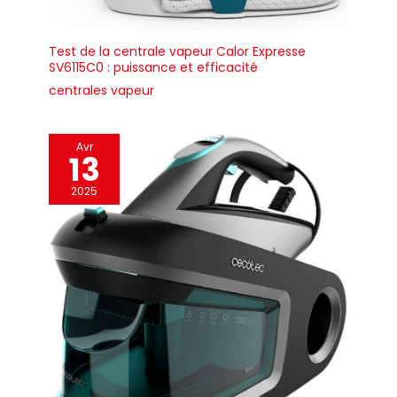
Test de la centrale vapeur Calor Expresse
SV6115C0 : puissance et efficacité
centrales vapeur
Avr
13
2025