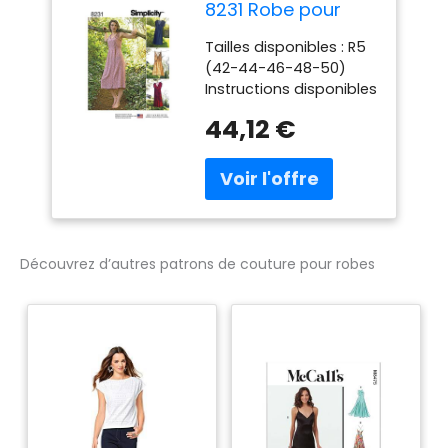
8231 Robe pour
Femme en Papier
Tailles disponibles : R5
Blanc 22 x 15 x 1 cm
(42-44-46-48-50)
Instructions disponibles
en anglais, espagnol et
44,12 €
français Fabriqué aux
États-Unis
Découvrez d’autres patrons de couture pour robes