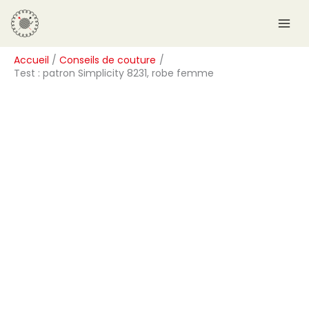
Aller
R
au
e
contenu
c
Accueil
Conseils de couture
h
Test : patron Simplicity 8231, robe femme
e
r
c
h
e
r