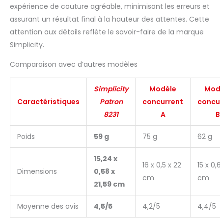
expérience de couture agréable, minimisant les erreurs et
assurant un résultat final à la hauteur des attentes. Cette
attention aux détails reflète le savoir-faire de la marque
Simplicity.
Comparaison avec d’autres modèles
Simplicity
Modèle
Mod
Caractéristiques
Patron
concurrent
concu
8231
A
B
Poids
59 g
75 g
62 g
15,24 x
16 x 0,5 x 22
15 x 0,
Dimensions
0,58 x
cm
cm
21,59 cm
Moyenne des avis
4,5/5
4,2/5
4,4/5