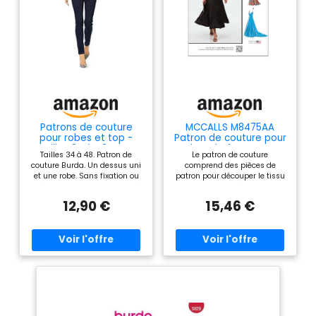
Patrons de couture
MCCALLS M8475AA
pour robes et top -
Patron de couture pour
Tailles 34 à 48 - Par
robes de femmes et
Tailles 34 à 48. Patron de
Le patron de couture
Burda (6540)
de femmes AA (38-40-
couture Burda. Un dessus uni
comprend des pièces de
42-44-46)
et une robe. Sans fixation ou
patron pour découper le tissu
fléchettes. Rapide et facile à
Instructions écrites et
coudre.
illustrées (français non
12,90 €
15,46 €
garanti) pour vous guider tout
au long du processus de
couture Le dos de l'emballage
du motif comprend des
informations sur la façon de
sélectionner le tissu et les
garnitures, ainsi que des
informations sur les tailles Les
images montrées sont pour
l'inspiration, soyez créatif avec
votre choix de tissu et de