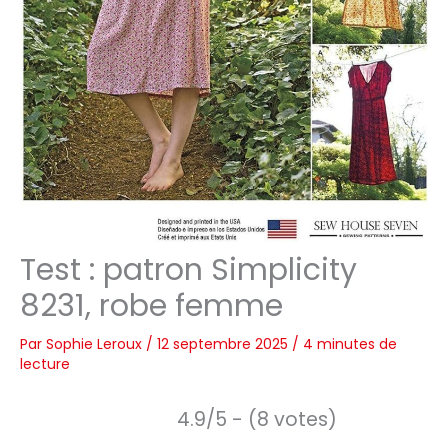
Test : patron Simplicity
8231, robe femme
Par
Sophie Leroux
/
12 septembre 2025
/
4 minutes de
lecture
4.9/5 - (8 votes)