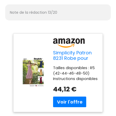
Note de la rédaction 13/20
Simplicity Patron
8231 Robe pour
Femme en Papier
Tailles disponibles : R5
Blanc 22 x 15 x 1 cm
(42-44-46-48-50)
Instructions disponibles
en anglais, espagnol et
44,12 €
français Fabriqué aux
États-Unis