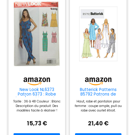
New Look NL6373
Butterick Patterns
Patron 6373 : Robe
B5792 Patrons de
Short/Combi-Pantalon,
Hauts, Robes et
Taille : 36 à 48 Couleur : Blanc
Haut, robe et pantalon pour
Blanc
Pantalons pour Femme
Description du produit: Des
femme : coupe ample, pull ou
Blanc Taille ZZ L/XL/XXL
modèles facile à réaliser !
robe avec ourlet étroit.
Comprend un combi-
Encolure A, B, C et
pantalon, une robe à bretelles
emmanchures A : le mauvais
15,73 €
21,40 €
et un combi-short avec
côté montre sur le volant. D :
ceinture resserrée avec nœud
élastique forme volants.
ou sans ceinture. Dimensions :
Garniture achetée, ruban