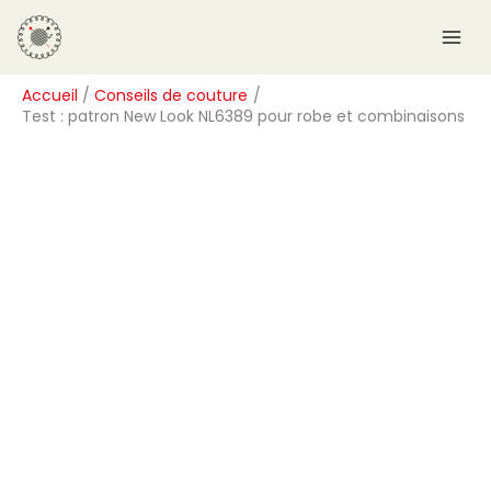
Aller
R
au
e
contenu
c
Accueil
Conseils de couture
h
Test : patron New Look NL6389 pour robe et combinaisons
e
r
c
h
e
r