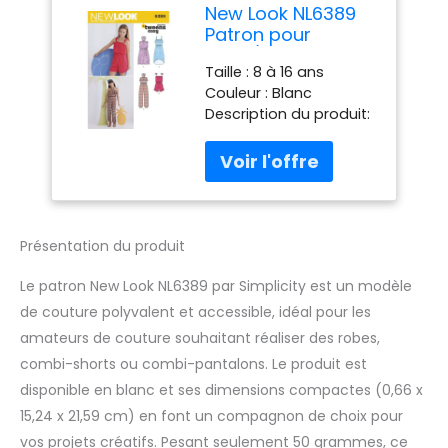
New Look NL6389
Patron pour
Robe/Combi-
Taille : 8 à 16 ans
Short/Combi-
Couleur : Blanc
Pantalon Blanc 22
Description du produit:
x 15 cm
Ce patron avec modes
pour filles comprend
combi-short, robe, et
combi-pantalon avec
larges bretelles ou en
dos-nu, ceinture
Présentation du produit
élastique ou à nouer,
variations de longueurs
Le patron New Look NL6389 par Simplicity est un modèle
et de finitions
de couture polyvalent et accessible, idéal pour les
Dimensions : 22 x 15 cm
amateurs de couture souhaitant réaliser des robes,
combi-shorts ou combi-pantalons. Le produit est
disponible en blanc et ses dimensions compactes (0,66 x
15,24 x 21,59 cm) en font un compagnon de choix pour
vos projets créatifs. Pesant seulement 50 grammes, ce