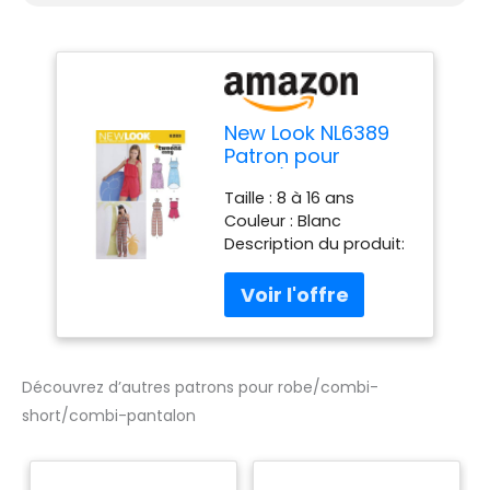
New Look NL6389
Patron pour
Robe/Combi-
Taille : 8 à 16 ans
Short/Combi-
Couleur : Blanc
Pantalon Blanc 22
Description du produit:
x 15 cm
Ce patron avec modes
pour filles comprend
combi-short, robe, et
combi-pantalon avec
larges bretelles ou en
dos-nu, ceinture
Découvrez d’autres patrons pour robe/combi-
élastique ou à nouer,
short/combi-pantalon
variations de longueurs
et de finitions
Dimensions : 22 x 15 cm