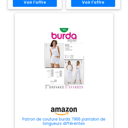
22 x 15 cm
cravate a et c, et fleurs e.
Ruban de biais acheté finit les
décolletés, les emmanchures
a, b, c, e et le boîtier d. Le
pantalon semi-ajusté a une
taille élastique et des ourlets
cousus. Conçu pour des tissus
tissés doux et légers. Tissus :
batiste de coton, satin,
flanelle. Ne convient pas aux
diagonales évidentes. *avec
sieste. **sans sieste. Notions :
A, B, C, D, E : un paquet. Ruban
biais simple pli de 1,27 cm. A,
C : 10/4 yds. Garniture de
perles à œillets de 1,9 cm, 20,9
m. Ruban de 6,35 mm pour
perles. C : 10/4 yds. Œillet pré-
froncé de 1,9 cm. D : 1/2 verge.
Élastique de 6,35 mm. E : 10
environ. Fleurs en ruban de
11/2". F : 11/2 yds. Élastique de
1,9 cm. Combinaisons : Y (XS,
S, M), Z (grand-xlarge-XXL)
Patron de couture burda 7966 pantalon de
longueurs différentes