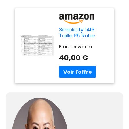
Simplicity 1418
Taille P5 Robe
Patron de Couture
Brand new item
avec Corsage
Variations
40,00 €