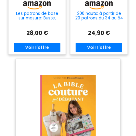
Les patrons de base
200 hauts: à partir de
sur mesure: Buste,
20 patrons du 34 au 54
manche, jupe et
pantalon -
28,00 €
24,90 €
Construction et
ajustement