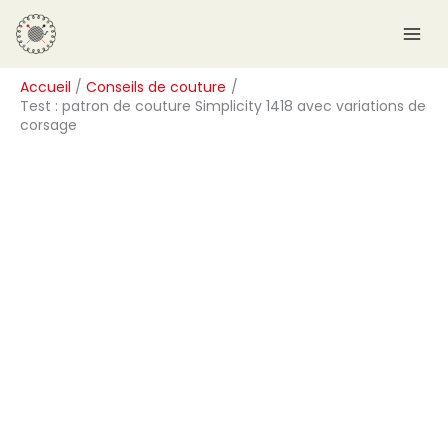
Aller
R
au
e
contenu
c
Accueil
Conseils de couture
h
Test : patron de couture Simplicity 1418 avec variations de
e
corsage
r
c
h
e
r