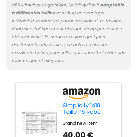
défi stimulant et gratifiant. Le fait qu’il soit
adaptable
à différentes tailles
constitue un avantage
indéniable, rendant ce patron polyvalent. Le résultat
final est esthétiquement plaisant, récompensant les
efforts investis. En somme, malgré quelques
ajustements nécessaires, ce patron reste une
excellente option pour celles qui souhaitent créer une
robe unique et élégante.
Simplicity 1418
Taille P5 Robe
Patron de Couture
Brand new item
avec Corsage
Variations
40,00 €