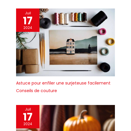
Juil
17
2024
Astuce pour enfiler une surjeteuse facilement
Conseils de couture
Juil
17
2024