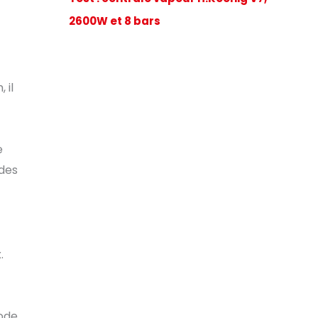
2600W et 8 bars
 il
e
 des
.
mode