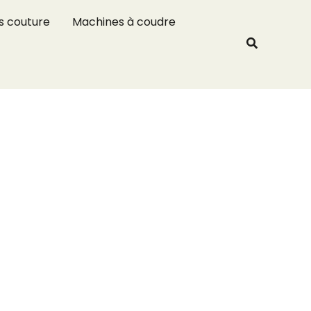
R
s couture
Machines à coudre
e
Recherche
c
h
e
r
c
h
e
r