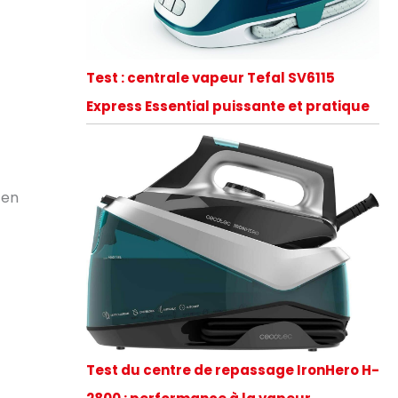
Test : centrale vapeur Tefal SV6115
Express Essential puissante et pratique
 en
Test du centre de repassage IronHero H-