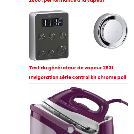
2800 : performance à la vapeur
Test du générateur de vapeur 253t
Invigoration série control kit chrome poli