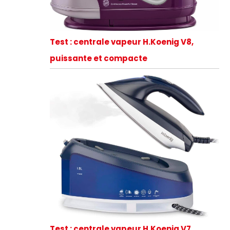
Test : centrale vapeur H.Koenig V8,
puissante et compacte
Test : centrale vapeur H.Koenig V7,