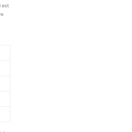
i est
ve