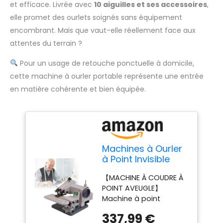
et efficace. Livrée avec
10 aiguilles et ses accessoires
,
elle promet des ourlets soignés sans équipement
encombrant. Mais que vaut-elle réellement face aux
attentes du terrain ?
Pour un usage de retouche ponctuelle à domicile,
cette machine à ourler portable représente une entrée
en matière cohérente et bien équipée.
Machines à Ourler
à Point Invisible
Portables, Ourlet
【MACHINE À COUDRE À
De Bureau à Point
POINT AVEUGLE】
Invisible Avec 10
Machine à point
Aiguilles Et
aveugle Pénétration de
Accessoires,
337,99 €
point réglable pour
Machine à Coudre