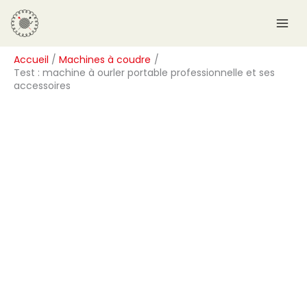
Aller
R
au
e
contenu
c
Accueil
Machines à coudre
h
Test : machine à ourler portable professionnelle et ses
e
accessoires
r
c
h
e
r