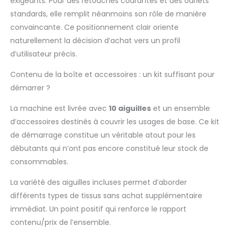
【APPLICATION】
exigeants. Pour des retouches courantes et des ourlets
Convient pour le
standards, elle remplit néanmoins son rôle de manière
traitement des ourlets
convaincante. Ce positionnement clair oriente
invisibles sur les
naturellement la décision d’achat vers un profil
poignets, les ourlets, les
jambes de pantalon,
d’utilisateur précis.
les bords de chemise,
Contenu de la boîte et accessoires : un kit suffisant pour
les bords de tubes de
gants et les tubes de
démarrer ?
chaussettes de toutes
sortes d'aiguilles, de
La machine est livrée avec
10 aiguilles
et un ensemble
coton, de laine, d'iber
d’accessoires destinés à couvrir les usages de base. Ce kit
et d'autres tissus
de démarrage constitue un véritable atout pour les
débutants qui n’ont pas encore constitué leur stock de
consommables.
La variété des aiguilles incluses permet d’aborder
différents types de tissus sans achat supplémentaire
immédiat. Un point positif qui renforce le rapport
contenu/prix de l’ensemble.