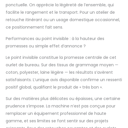
l'extérieur, ce qui rend
ponctuelle. On apprécie la légèreté de l’ensemble, qui
les vêtements plus
facilite le rangement et le transport. Pour un atelier de
soignés, élégants et
retouche itinérant ou un usage domestique occasionnel,
confectionnés de
manière
ce positionnement fait sens.
professionnelle.
【MULTI-FONCTION】
Performances au point invisible : à la hauteur des
Machine à coudre à
promesses ou simple effet d’annonce ?
chaîne à fil unique
portable avec bras
Le point invisible constitue la promesse centrale de cet
cylindrique de type
ourlet de bureau. Sur des tissus de grammage moyen —
ourlet et plaque de
coton, polyester, laine légère — les résultats s’avèrent
couture en métal,
satisfaisants. L’unique avis disponible confirme un ressenti
parfaite pour les salles
d'essayage, les
positif global, qualifiant le produit de « très bon ».
tailleurs, les locations
de vêtements, les
Sur des matières plus délicates ou épaisses, une certaine
nettoyeurs à sec, les
prudence s’impose. La machine n’est pas conçue pour
grands magasins, les
remplacer un équipement professionnel de haute
ateliers de couture et
gamme, et ses limites se font sentir sur des projets
l'utilisation à domicile