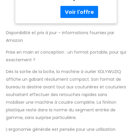
différents types de
Professionnelle à
tissus Vitesse
Point Invisible
maximale de 1200
tr/min, Pédale de point
aveugle Contrôleur de
Disponibilité et prix à jour – informations fournies par
pied à vitesse variable ;
Amazon
comprend une gamme
d'accessoires pour
Prise en main et conception : un format portable, pour qui
commencer 【LEVIER】
Réglez de 1:1 à 2:1 d'un
exactement ?
simple mouvement du
Dès la sortie de la boîte, la machine à ourler XDLYWUZIQ
levier, permettant à la
machine de sauter un
affiche un gabarit résolument compact. Son format de
point sur deux tout en
bureau la destine avant tout aux couturières et couturiers
réduisant les plis sur les
souhaitant effectuer des retouches rapides sans
tissus légers
mobiliser une machine à coudre complète. La finition
【AVANTAGE】Le point
de chaînette à fil
plastique reste dans la norme du segment entrée de
unique se cache de
gamme, sans surprise particulière.
sorte que vous ne
pouvez pas le voir de
L’ergonomie générale est pensée pour une utilisation