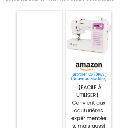
Brother CX70PES
(Nouveau Modèle)
- Machine à
【FACILE À
coudre
électronique avec
UTILISER】
70 points de
Couture
Convient aux
couturières
expérimentée
s, mais aussi