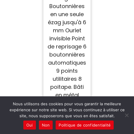
Boutonnières
en une seule
ézag jusqu'à 6
mm Ourlet
invisible Point
de reprisage 6
boutonnières
automatiques
9 points
utilitaires 8
poitape. Bâti
en métal
[FACILE] Une
Nous utilisons des cookies pour vous garantir la meilleure
machine à
expérience sur notre site web. Si vous continuez à utiliser ce
site, nous supposerons que vous en êtes satisfait.
coudre
Oui
Non
Politique de confidentialité
particulièreme