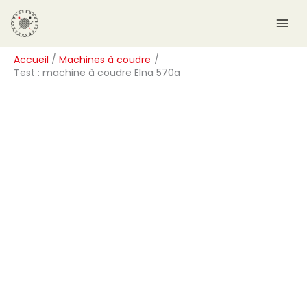
Aller
R
au
e
contenu
c
Accueil
Machines à coudre
h
Test : machine à coudre Elna 570a
e
r
c
h
e
r