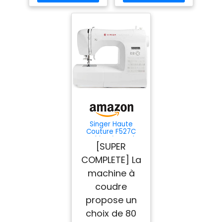
Singer Haute
Couture F527C
Machine à coudre
[SUPER
électronique
Professionnelle, 80
COMPLETE] La
points, utilitaires,
élastiques,
machine à
décoratifs, Facile
pour Débutants
coudre
Electrique
propose un
Portable, Maison
choix de 80