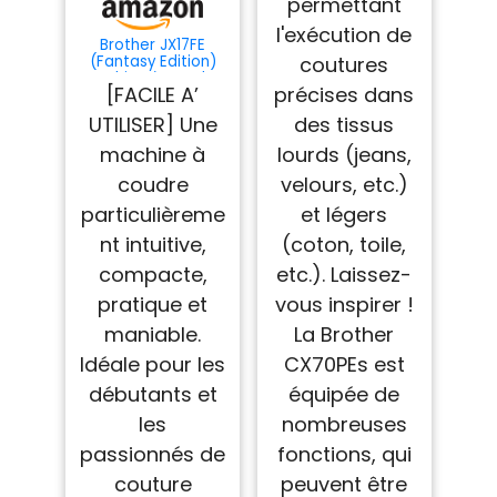
permettant
l'exécution de
Brother JX17FE
coutures
(Fantasy Edition)
Machine à Coudre
[FACILE A’
précises dans
électrique pour
Débutants,
UTILISER] Une
des tissus
Portable, 17 Points
différents, Couture
machine à
lourds (jeans,
automatique,
points utiles,
coudre
velours, etc.)
élastiques et
particulièreme
et légers
décoratifs,
Multifonction
nt intuitive,
(coton, toile,
compacte,
etc.). Laissez-
pratique et
vous inspirer !
maniable.
La Brother
Idéale pour les
CX70PEs est
débutants et
équipée de
les
nombreuses
passionnés de
fonctions, qui
couture
peuvent être