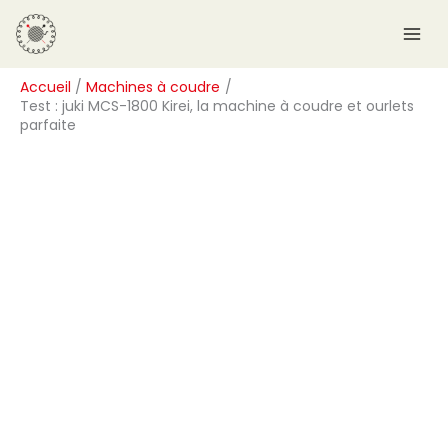
Aller
R
au
e
contenu
c
Accueil
Machines à coudre
h
Test : juki MCS-1800 Kirei, la machine à coudre et ourlets
e
parfaite
r
c
h
e
r