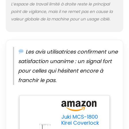
Enfile-aiguille Grâce
L’espace de travail limité à droite reste le principal
à cette aide,
point de vigilance, mais il ne remet pas en cause la
l'enfilage de la
valeur globale de la machine pour un usage ciblé.
pince est très
simplifié. L'aide à
l'enfilage se trouve
sous le couvercle en
tissu Contenu de la
livraison : pied
Les avis utilisatrices confirment une
standard avec
satisfaction unanime : un signal fort
guide de
compensation,
pour celles qui hésitent encore à
guide de tissu,
franchir le pas.
assiette de fil,
support pour
bobines, filet de fil,
pincette, pinceau
de
nettoyage/inserteur
Juki MCS-1800
d'aiguilles, jeu
Kirei Coverlock
d'aiguilles, tournevis,
Machine à
manuel d'utilisation