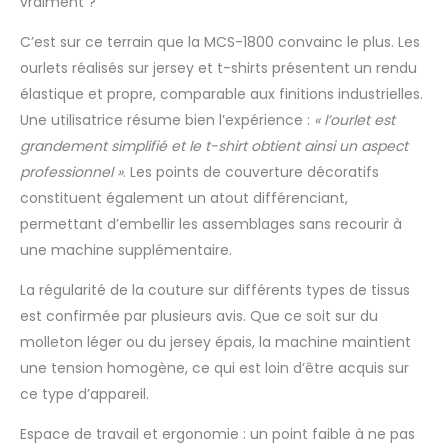
vraiment ?
est très simplifié.
L'aide à l'enfilage se
C’est sur ce terrain que la MCS-1800 convainc le plus. Les
trouve sous le
couvercle en tissu
ourlets réalisés sur jersey et t-shirts présentent un rendu
Contenu de la
élastique et propre, comparable aux finitions industrielles.
livraison : pied
Une utilisatrice résume bien l’expérience :
« l’ourlet est
standard avec guide
grandement simplifié et le t-shirt obtient ainsi un aspect
de compensation,
guide de tissu,
professionnel »
. Les points de couverture décoratifs
assiette de fil,
constituent également un atout différenciant,
support pour
permettant d’embellir les assemblages sans recourir à
bobines, filet de fil,
une machine supplémentaire.
pincette, pinceau de
nettoyage/inserteur
La régularité de la couture sur différents types de tissus
d'aiguilles, jeu
est confirmée par plusieurs avis. Que ce soit sur du
d'aiguilles, tournevis,
manuel d'utilisation
molleton léger ou du jersey épais, la machine maintient
(français non
une tension homogène, ce qui est loin d’être acquis sur
garanti), housse anti-
ce type d’appareil.
poussière, laissez-
vous convaincre par
Espace de travail et ergonomie : un point faible à ne pas
le robuste MCS-1800