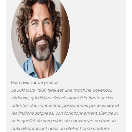
comme vous le
souhaitez. Afin qu'il
soit toujours facile
d'ajuster la tension
pour le bon fil, le
Juki MCS 1800 a des
tensions de fil
clairement
disposées Pied
standard avec
guide de
compensation :
grâce à la
Mon avis sur ce produit
compensation,
différentes couches
La Juki MCS-1800 Kirei est une machine coverlock
de tissu sont mieux
sérieuse, qui délivre des résultats à la hauteur des
capturées et
attentes des couturières passionnées par le jersey et
guidées – un
les finitions soignées. Son fonctionnement silencieux
résultat de couture
encore meilleur
et la qualité de ses points de couverture en font un
peut être obtenu
outil différenciant dans un atelier home couture.