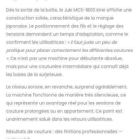
souhaitez. Afin qu'il
soit toujours facile
Dès la sortie de la boîte, la Juki MCS-1800 Kirei affiche une
d'ajuster la tension
construction solide, caractéristique de la marque
pour le bon fil, le Juki
japonaise. Le positionnement des fils et le réglage des
MCS 1800 a des
tensions demandent un temps d’adaptation, comme le
tensions de fil
confirment les utilisatrices :
« il faut juste un peu de
clairement disposées
Pied standard avec
pratique pour placer correctement les différentes coutures
guide de
»
. Ce n’est pas une machine pour débutante absolue,
compensation :
mais pour une couturière intermédiaire qui connaît déjà
grâce à la
les bases de la surjeteuse.
compensation,
différentes couches
Le niveau sonore, en revanche, surprend agréablement.
de tissu sont mieux
capturées et guidées
La machine fonctionne de manière très silencieuse, ce
– un résultat de
qui représente un avantage réel pour les sessions de
couture encore
couture prolongées ou en appartement. Ce point est
meilleur peut être
unanimement salué dans les retours utilisatrices.
obtenu Enfile-aiguille
Grâce à cette aide,
Résultats de couture : des finitions professionnelles —
l'enfilage de la pince