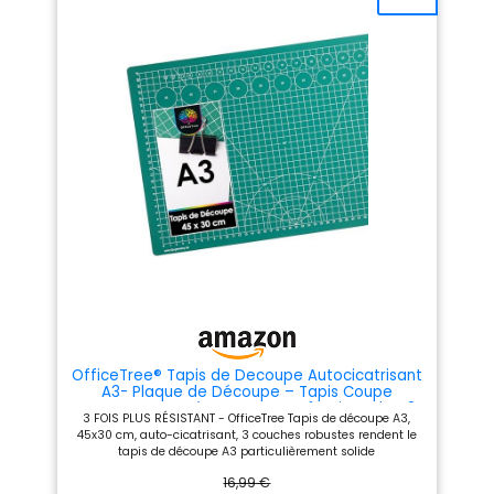
ternit pas le couteau aussi
ternit pas le couteau aussi
rapidement que les autres
rapidement que les autres
patins de coupe.
patins de coupe.
OfficeTree® Tapis de Decoupe Autocicatrisant
A3- Plaque de Découpe – Tapis Coupe
Couture pour Découpages Professionnels - 3
3 FOIS PLUS RÉSISTANT - OfficeTree Tapis de découpe A3,
Couches de PVC Recyclable - (Vert)
45x30 cm, auto-cicatrisant, 3 couches robustes rendent le
tapis de découpe A3 particulièrement solide
PROFESSIONNEL - Coupez comme un professionnel avec le
16,99 €
plateau de découpe A3 : graduation des dimensions et des