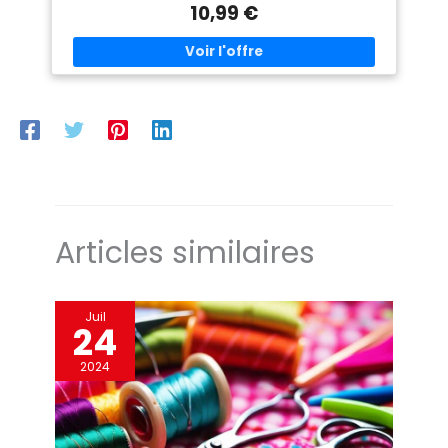
grilles des deux côtés, aides à la coupe, lignes de guidage et
10,99 €
marquage d'angles Auto-cicatrisant : le tapis de bricolage
résistant aux coupures permet de faire disparaître les
découpes de cutter, de cutter rotatif ou de scalpel tout en
préservant les lames d'outils BEAUCOUP DE DOMAINES
D'UTILISATION - Utilisation flexible comme sous-couche de
travail, atelier, sous-couche de découpe, bricolage, sous-
couche de dessin, tapis de bricolage, sous-couche de
modelage ou comme tapis de bricolage A3 ACCESSOIRE DE
COUPE IMPRESCINDABLE - La planche à découper OfficeTree
pour la couture est un cadeau impressionnant pour les
esprits créatifs, également utile comme sous-main, sous-
verre et tapis de souris
Articles similaires
Juil
24
2024