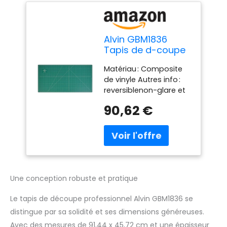
Alvin GBM1836
Tapis de d-coupe
professionnel
Matériau : Composite
de vinyle Autres info :
reversiblenon-glare et
non-stickprinted grille
90,62 €
motif comprend un
guide lignes pour 45 °
et 6 Largeur : 45,7 cm
Longueur : 91,4 cm
Une conception robuste et pratique
Le tapis de découpe professionnel Alvin GBM1836 se
distingue par sa solidité et ses dimensions généreuses.
Avec des mesures de 91,44 x 45,72 cm et une épaisseur