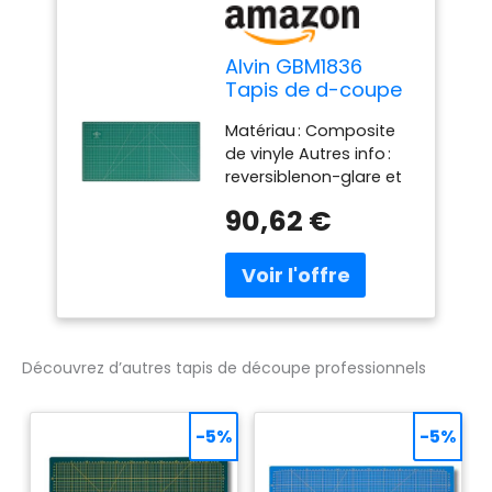
Alvin GBM1836
Tapis de d-coupe
professionnel
Matériau : Composite
de vinyle Autres info :
reversiblenon-glare et
non-stickprinted grille
90,62 €
motif comprend un
guide lignes pour 45 °
et 6 Largeur : 45,7 cm
Longueur : 91,4 cm
Découvrez d’autres tapis de découpe professionnels
-5%
-5%