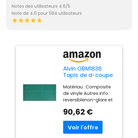
Notes des utilisateurs 4.6/5
Note de 4.6 pour 584 utilisateurs
Alvin GBM1836
Tapis de d-coupe
professionnel
Matériau : Composite
de vinyle Autres info :
reversiblenon-glare et
non-stickprinted grille
90,62 €
motif comprend un
guide lignes pour 45 °
et 6 Largeur : 45,7 cm
Longueur : 91,4 cm