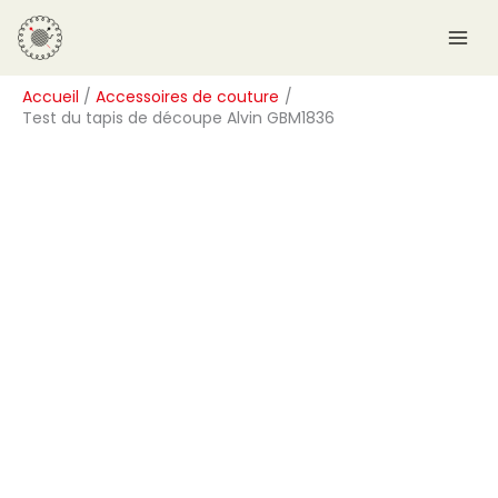
Aller
R
au
e
contenu
c
Accueil
Accessoires de couture
h
Test du tapis de découpe Alvin GBM1836
e
r
c
h
e
r