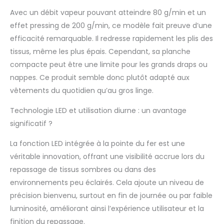
70 secondes, pour une
utilisation confortable
Avec un débit vapeur pouvant atteindre 80 g/min et un
et facile à tout
effet pressing de 200 g/min, ce modèle fait preuve d’une
moment Repassage
efficacité remarquable. Il redresse rapidement les plis des
facile : deux fois plus
tissus, même les plus épais. Cependant, sa planche
léger qu'un fer à
repasser traditionnel,
compacte peut être une limite pour les grands draps ou
avec technologie LED
nappes. Ce produit semble donc plutôt adapté aux
intégrée pour une
vêtements du quotidien qu’au gros linge.
manœuvrabilité facile
et précise avec des
Technologie LED et utilisation diurne : un avantage
résultats optimaux 15
significatif ?
ans de remplacement
à un prix équitable :
La fonction LED intégrée à la pointe du fer est une
pour une longue durée
véritable innovation, offrant une visibilité accrue lors du
de vie, nous vous
recommandons des
repassage de tissus sombres ou dans des
réparations dans notre
environnements peu éclairés. Cela ajoute un niveau de
réseau de 6200 centres
précision bienvenu, surtout en fin de journée ou par faible
de réparation dans le
luminosité, améliorant ainsi l’expérience utilisateur et la
monde entier Rafraîchit
et hygiénique :
finition du repassage.