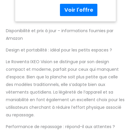
planche multi-
un puissant coup
positions réglable
de vapeur de 200
d'une seule main,
g/min, QR1811F0
idéale pour la vapeur
ou le repassage
Disponibilité et prix à jour – informations fournies par
Résultats parfaits : la
Amazon
puissance de la vapeur
double chauffée
Design et portabilité : idéal pour les petits espaces ?
élimine facilement les
plis, avec une
Le Rowenta IXEO Vision se distingue par son design
puissance de vapeur
compact et moderne, parfait pour ceux qui manquent
allant jusqu'à 80 g/min
et un coup de vapeur
d’espace. Bien que la planche soit plus petite que celle
de 200 g/min Toujours
des modèles traditionnels, elle s’adapte bien aux
à portée de main :
vêtements quotidiens. La légèreté de l’appareil et sa
dites adieu à la
maniabilité en font également un excellent choix pour les
planche à repasser
traditionnelle. Votre
utilisateurs cherchant à réduire l’effort physique associé
IXEO est toujours à
au repassage.
portée de main et
chauffe en seulement
Performance de repassage : répond-il aux attentes ?