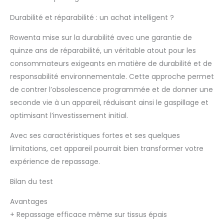
déplacez-vous
Durabilité et réparabilité : un achat intelligent ?
facilement avec le
fond amovible. La
Rowenta mise sur la durabilité avec une garantie de
vapeur puissante
élimine 99,9 % des virus
quinze ans de réparabilité, un véritable atout pour les
et bactéries** et réduit
consommateurs exigeants en matière de durabilité et de
les odeurs sur tous les
responsabilité environnementale. Cette approche permet
tissus d'ameublement
de contrer l’obsolescence programmée et de donner une
Sans danger pour tous
les types de tissus :
seconde vie à un appareil, réduisant ainsi le gaspillage et
repassage et vapeur
optimisant l’investissement initial.
de tous les tissus,
même les plus délicats,
Avec ses caractéristiques fortes et ses quelques
sans avoir à régler la
limitations, cet appareil pourrait bien transformer votre
température et aucun
expérience de repassage.
risque de brûlure Facile
à ranger : rangez
Bilan du test
confortablement votre
IXEO Vision dans un
Avantages
coin de la pièce grâce
+
Repassage efficace même sur tissus épais
à son design plat qui