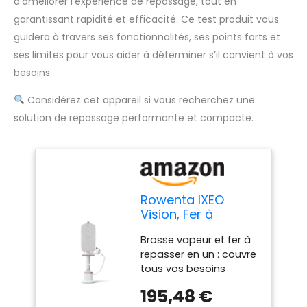
d’améliorer l’expérience de repassage, tout en
garantissant rapidité et efficacité. Ce test produit vous
guidera à travers ses fonctionnalités, ses points forts et
ses limites pour vous aider à déterminer s’il convient à vos
besoins.
Considérez cet appareil si vous recherchez une
solution de repassage performante et compacte.
Rowenta IXEO
Vision, Fer à
repasser vapeur et
Brosse vapeur et fer à
brosse à vapeur,
repasser en un : couvre
tableau multi-
tous vos besoins
positions, vision
d'entretien des
LED, débit vapeur
195,48 €
vêtements avec sa
jusqu'à 80 g/min et