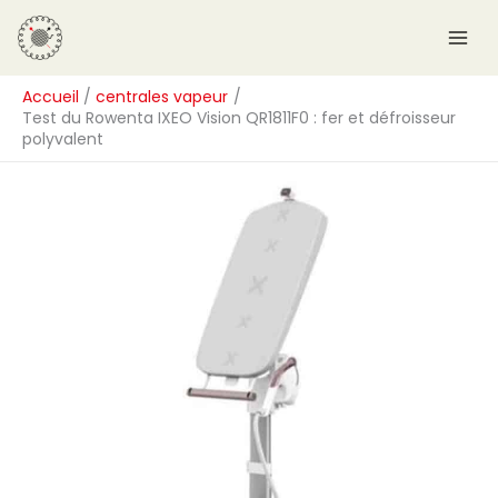
Aller
R
au
e
contenu
c
Accueil
centrales vapeur
h
Test du Rowenta IXEO Vision QR1811F0 : fer et défroisseur
e
polyvalent
r
c
h
e
r