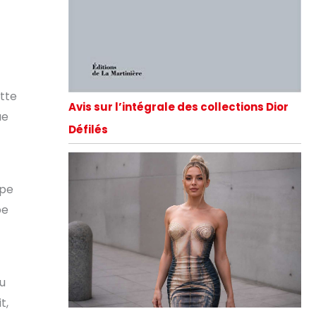
ette
Avis sur l’intégrale des collections Dior
ue
Défilés
upe
be
du
t,