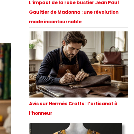
L’impact de la robe bustier Jean Paul
Gaultier de Madonna : une révolution
mode incontournable
Avis sur Hermès Crafts : l’artisanat à
l’honneur