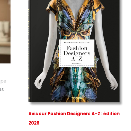
ape
es
Avis sur Fashion Designers A–Z : édition
2026