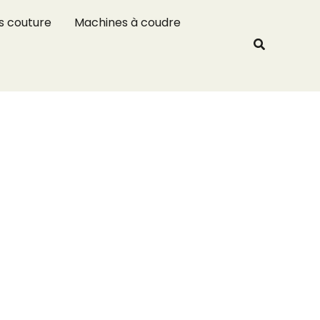
R
s couture
Machines à coudre
e
Recherche
c
h
e
r
c
h
e
r