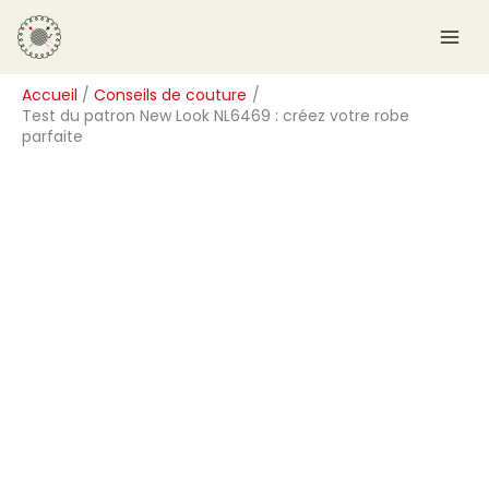
Aller
R
au
e
contenu
c
Accueil
Conseils de couture
h
Test du patron New Look NL6469 : créez votre robe
e
parfaite
r
c
h
e
r