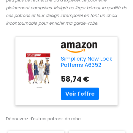
pleinement comprises. Malgré ce léger bémol, la qualité de
ces patrons et leur design intemporel en font un choix
incontournable pour enrichir ma garde-robe.
Simplicity New Look
Patterns A6352
Patrons de robe
pour femme en 2
58,74 €
longueurs Taille
36-46
Découvrez d’autres patrons de robe