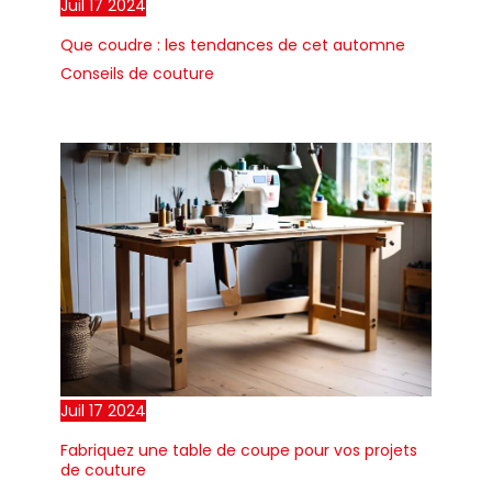
Juil
17
2024
Que coudre : les tendances de cet automne
Conseils de couture
Juil
17
2024
Fabriquez une table de coupe pour vos projets
de couture