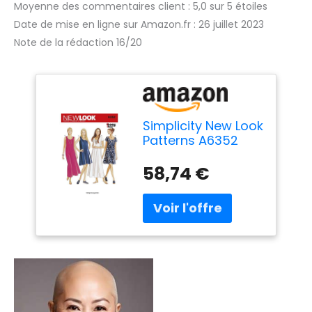
Moyenne des commentaires client : 5,0 sur 5 étoiles
Date de mise en ligne sur Amazon.fr : 26 juillet 2023
Note de la rédaction 16/20
Simplicity New Look
Patterns A6352
Patrons de robe
pour femme en 2
58,74 €
longueurs Taille
36-46