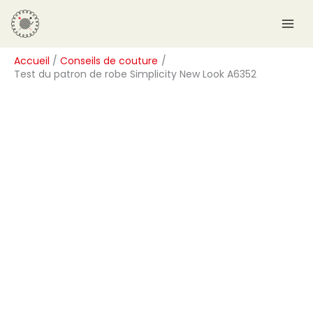
Aller
R
au
e
contenu
c
Accueil
Conseils de couture
h
Test du patron de robe Simplicity New Look A6352
e
r
c
h
e
r