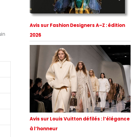
Avis sur Fashion Designers A–Z : édition
uin
2026
Avis sur Louis Vuitton défilés : l’élégance
à l’honneur