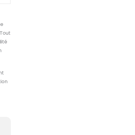
ne
 Tout
dité
n
nt
tion