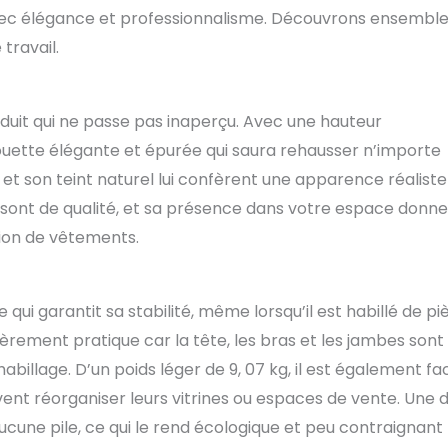
s avec élégance et professionnalisme. Découvrons ensembl
travail.
uit qui ne passe pas inaperçu. Avec une hauteur
houette élégante et épurée qui saura rehausser n’importe
e et son teint naturel lui confèrent une apparence réaliste
s sont de qualité, et sa présence dans votre espace donn
tion de vêtements.
 qui garantit sa stabilité, même lorsqu’il est habillé de pi
èrement pratique car la tête, les bras et les jambes sont
illage. D’un poids léger de 9, 07 kg, il est également fac
uvent réorganiser leurs vitrines ou espaces de vente. Une 
ucune pile, ce qui le rend écologique et peu contraignant