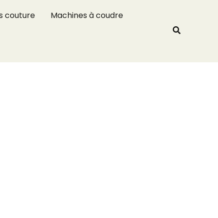
R
s couture
Machines à coudre
e
Recherche
c
h
e
r
c
h
e
r