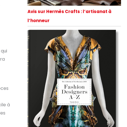
e
Avis sur Hermès Crafts : l’artisanat à
l’honneur
 qui
era
èces
ile à
des