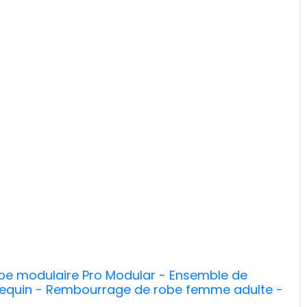
obe modulaire Pro Modular - Ensemble de
nequin - Rembourrage de robe femme adulte -
uture et de couture