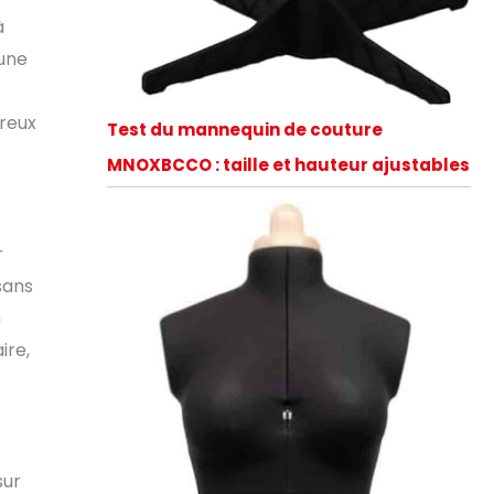
à
’une
breux
Test du mannequin de couture
MNOXBCCO : taille et hauteur ajustables
r
sans
n
ire,
sur