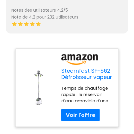
Notes des utilisateurs 4.2/5
Note de 4.2 pour 232 utilisateurs
Steamfast SF-562
Défroisseur vapeur
avec cintre et
Temps de chauffage
brosse à tissu
rapide : le réservoir
Blanc
d'eau amovible d'une
capacité de 2,4 l
chauffe en 45
secondes et fournit
jusqu'à 96 minutes de
vapeur continue avec 2