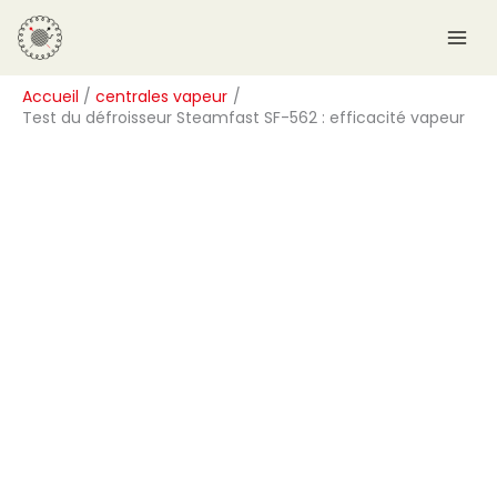
Aller
R
au
e
contenu
c
Accueil
centrales vapeur
h
Test du défroisseur Steamfast SF-562 : efficacité vapeur
e
r
c
h
e
r