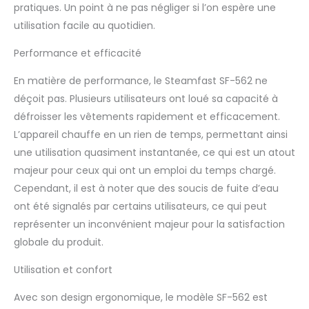
pratiques. Un point à ne pas négliger si l’on espère une
design supérieurs qui
vous offriront une
utilisation facile au quotidien.
satisfaction totale.
Sinon, nous le
Performance et efficacité
remplacerons pendant
2 ans Conçu pour
En matière de performance, le Steamfast SF-562 ne
répondre aux
déçoit pas. Plusieurs utilisateurs ont loué sa capacité à
exigences de tension
défroisser les vêtements rapidement et efficacement.
américaines. Certifié,
L’appareil chauffe en un rien de temps, permettant ainsi
testé pour la sécurité
une utilisation quasiment instantanée, ce qui est un atout
et garanti pour une
utilisation uniquement
majeur pour ceux qui ont un emploi du temps chargé.
aux États-Unis. 36
Cependant, il est à noter que des soucis de fuite d’eau
ont été signalés par certains utilisateurs, ce qui peut
représenter un inconvénient majeur pour la satisfaction
globale du produit.
Utilisation et confort
Avec son design ergonomique, le modèle SF-562 est