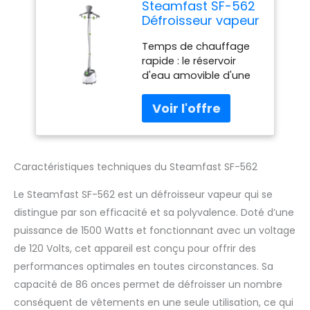
Steamfast SF-562
Défroisseur vapeur
avec cintre et
Temps de chauffage
brosse à tissu
rapide : le réservoir
Blanc
d'eau amovible d'une
capacité de 2,4 l
chauffe en 45
secondes et fournit
jusqu'à 96 minutes de
vapeur continue avec 2
réglages de vapeur
Caractéristiques techniques du Steamfast SF-562
Élimine les plis et
rafraîchit : élimine les
Le Steamfast SF-562 est un défroisseur vapeur qui se
plis et les odeurs des
distingue par son efficacité et sa polyvalence. Doté d’une
vêtements, du linge,
puissance de 1500 Watts et fonctionnant avec un voltage
des rideaux, des tissus
de 120 Volts, cet appareil est conçu pour offrir des
d'ameublement, etc.
sans les tracas du
performances optimales en toutes circonstances. Sa
nettoyage à sec Équipé
capacité de 86 onces permet de défroisser un nombre
pour le travail : livré
conséquent de vêtements en une seule utilisation, ce qui
équipé d'un tuyau en