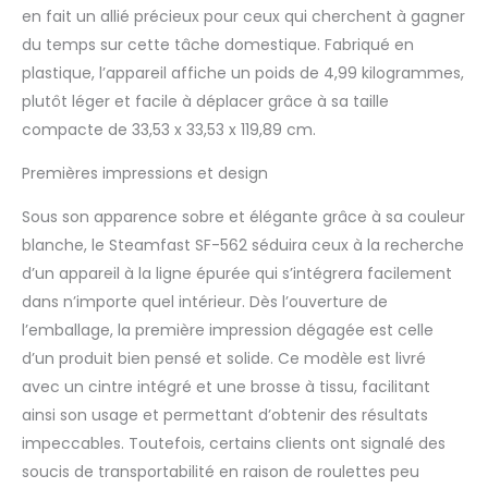
en fait un allié précieux pour ceux qui cherchent à gagner
tissu frais au toucher,
d'un manche
du temps sur cette tâche domestique. Fabriqué en
télescopique, d'une
plastique, l’appareil affiche un poids de 4,99 kilogrammes,
brosse en tissu
plutôt léger et facile à déplacer grâce à sa taille
amovible, d'un support
compacte de 33,53 x 33,53 x 119,89 cm.
de collier et d'un
crochet à vêtements
Premières impressions et design
100 % sans produits
chimiques : plus
Sous son apparence sobre et élégante grâce à sa couleur
efficace et plus doux
blanche, le Steamfast SF-562 séduira ceux à la recherche
sur les tissus que le
repassage pour un
d’un appareil à la ligne épurée qui s’intégrera facilement
entretien naturel des
dans n’importe quel intérieur. Dès l’ouverture de
vêtements en utilisant
l’emballage, la première impression dégagée est celle
la puissance de la
d’un produit bien pensé et solide. Ce modèle est livré
vapeur Soutien
supérieur : lorsque vous
avec un cintre intégré et une brosse à tissu, facilitant
choisissez un produit
ainsi son usage et permettant d’obtenir des résultats
Steamfast, vous
impeccables. Toutefois, certains clients ont signalé des
investissez dans des
soucis de transportabilité en raison de roulettes peu
performances et un