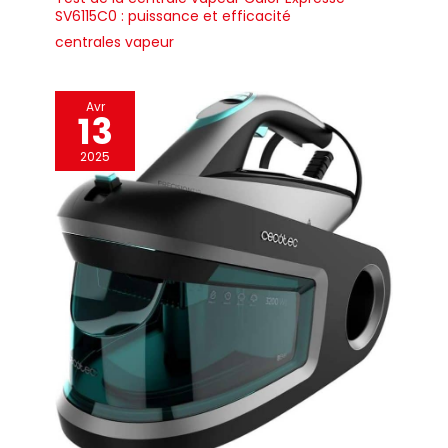
SV6115C0 : puissance et efficacité
centrales vapeur
Avr
13
2025