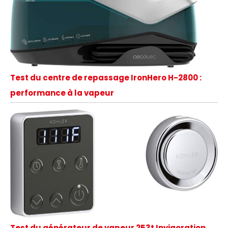
Test du centre de repassage IronHero H-2800 :
performance à la vapeur
Test du générateur de vapeur 253t Invigoration