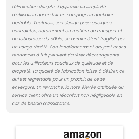
sur les tissus que le
l’élimination des plis. J’apprécie sa simplicité
repassage pour un
d’utilisation qui en fait un compagnon quotidien
entretien naturel des
vêtements en utilisant
agréable. Toutefois, son design pose quelques
la puissance de la
contraintes, notamment en matière de transport et
vapeur Soutien
de robustesse du câble, ce dernier étant fragilisé par
supérieur : lorsque vous
un usage répété. Son fonctionnement bruyant et ses
choisissez un produit
Steamfast, vous
tendances à fuir peuvent s’avérer décourageants
investissez dans des
pour les utilisateurs soucieux de quiétude et de
performances et un
propreté. La qualité de fabrication laisse à désirer, ce
design supérieurs qui
qui est regrettable pour un produit de cette
vous offriront une
envergure. En revanche, la note élevée attribuée au
satisfaction totale.
Sinon, nous le
service client offre un réconfort non négligeable en
remplacerons pendant
cas de besoin d’assistance.
2 ans Conçu pour
répondre aux
exigences de tension
américaines. Certifié,
testé pour la sécurité