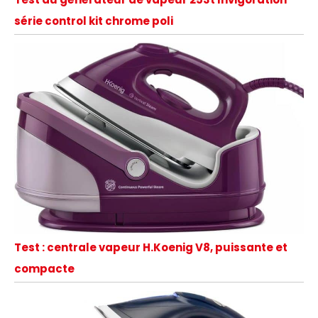
série control kit chrome poli
Test : centrale vapeur H.Koenig V8, puissante et
compacte