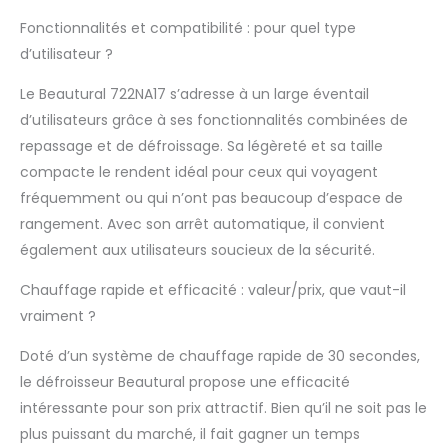
modes de repassage vapeur/sec. Activez
Fonctionnalités et compatibilité : pour quel type
le bouton vapeur pour éliminer sans effort
d’utilisateur ?
les rides profondes Facile à utiliser : le
réservoir amovible de 200 ml (6,76 oz)
Le Beautural 722NA17 s’adresse à un large éventail
offre un remplissage et un nettoyage
d’utilisateurs grâce à ses fonctionnalités combinées de
sans complications, combiné à un câble
d'alimentation extra-long de 2,4 m pour
repassage et de défroissage. Sa légèreté et sa taille
un mouvement sans restriction
compacte le rendent idéal pour ceux qui voyagent
fréquemment ou qui n’ont pas beaucoup d’espace de
rangement. Avec son arrêt automatique, il convient
également aux utilisateurs soucieux de la sécurité.
Chauffage rapide et efficacité : valeur/prix, que vaut-il
vraiment ?
Doté d’un système de chauffage rapide de 30 secondes,
le défroisseur Beautural propose une efficacité
intéressante pour son prix attractif. Bien qu’il ne soit pas le
plus puissant du marché, il fait gagner un temps