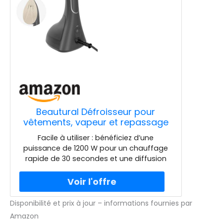
Beautural Défroisseur pour
vêtements, vapeur et repassage
2 en 1, puissant défroisseur
Facile à utiliser : bénéficiez d’une
manuel de 1200 W avec vapeur
puissance de 1200 W pour un chauffage
explosive, plaque chauffante en
rapide de 30 secondes et une diffusion
céramique, chauffage rapide de
continue de vapeur en un seul geste,
30
assurant une sortie puissante et
constante pour simplifier toutes les
tâches de repassage Vaporisateur et fer
Disponibilité et prix à jour – informations fournies par
2 en 1 : avec une plaque en céramique
Amazon
thermostatique de 300 °F pour deux