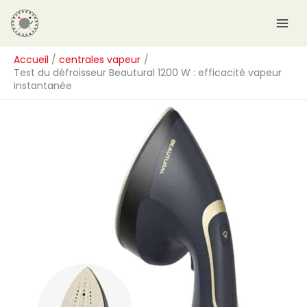
Aller
R
au
e
contenu
c
Accueil
centrales vapeur
h
Test du défroisseur Beautural 1200 W : efficacité vapeur
e
instantanée
r
c
h
e
r