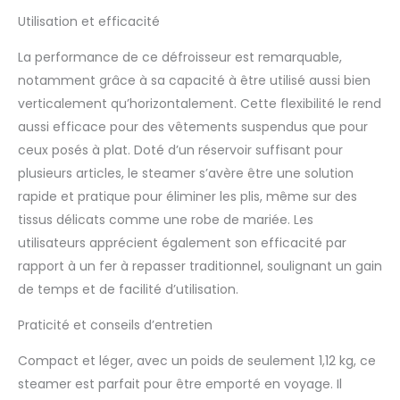
peut contenir jusqu'à 10
Utilisation et efficacité
vêtements par
recharge. Parfait pour
La performance de ce défroisseur est remarquable,
les réparations rapides
notamment grâce à sa capacité à être utilisé aussi bien
et les longues sessions
verticalement qu’horizontalement. Cette flexibilité le rend
de repassage.
aussi efficace pour des vêtements suspendus que pour
Compatibilité
polyvalente des tissus :
ceux posés à plat. Doté d’un réservoir suffisant pour
notre défroisseur
plusieurs articles, le steamer s’avère être une solution
vapeur lisse facilement
rapide et pratique pour éliminer les plis, même sur des
les plis sur le coton, le
tissus délicats comme une robe de mariée. Les
lin, le polyester, la
mousseline, la laine et
utilisateurs apprécient également son efficacité par
plus encore. Ce fer
rapport à un fer à repasser traditionnel, soulignant un gain
vapeur est parfait pour
de temps et de facilité d’utilisation.
rafraîchir les rideaux,
canapés, tapis et literie.
Praticité et conseils d’entretien
Compact et léger, avec un poids de seulement 1,12 kg, ce
steamer est parfait pour être emporté en voyage. Il