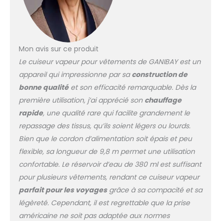
chutes. Profitez d'une
expérience de
repassage sûre et
propre avec le
défroisseur vapeur
Mon avis sur ce produit
GANIBAY pour
Le cuiseur vapeur pour vêtements de GANIBAY est un
vêtements Câble
appareil qui impressionne par sa
construction de
étendu et portabilité :
avec un cordon
bonne qualité
et son efficacité remarquable. Dès la
d'alimentation de 3 m
première utilisation, j’ai apprécié son
chauffage
de long, ce défroisseur
rapide
, une qualité rare qui facilite grandement le
vapeur offre une
repassage des tissus, qu’ils soient légers ou lourds.
flexibilité maximale et
une liberté de
Bien que le cordon d’alimentation soit épais et peu
mouvement. Le design
flexible, sa longueur de 9,8 m permet une utilisation
compact et amovible
confortable. Le réservoir d’eau de 380 ml est suffisant
est parfait pour un
pour plusieurs vêtements, rendant ce cuiseur vapeur
usage domestique ou
en voyage Grande
parfait pour les voyages
grâce à sa compacité et sa
capacité du réservoir
légèreté. Cependant, il est regrettable que la prise
d'eau : équipé d'un
américaine ne soit pas adaptée aux normes
réservoir de 380 ml, ce