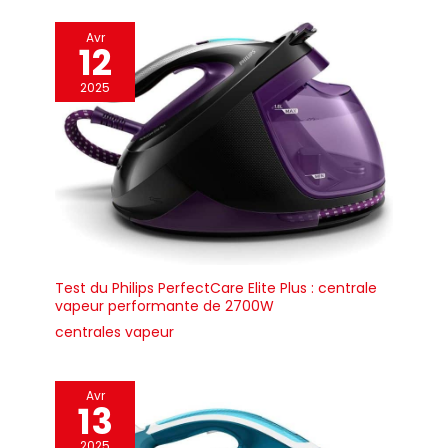
Avr
12
2025
Test du Philips PerfectCare Elite Plus : centrale
vapeur performante de 2700W
centrales vapeur
Avr
13
2025