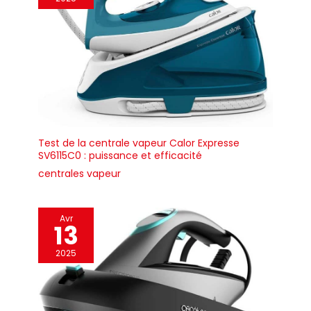
Test de la centrale vapeur Calor Expresse
SV6115C0 : puissance et efficacité
centrales vapeur
Avr
13
2025