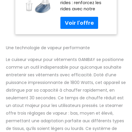
rides : renforcez les
main avec 3
rides avec notre
réglages de
machine à vapeur de
vapeur, réservoir
1800 W qui chauffe en
d'eau de 380 ml,
seulement 30
câble de 9,8 m, fer
secondes pour un
à vapeur portable
retrait rapide et
efficace des rides,
Une technologie de vapeur performante
parfait pour un look net
et sans odeur sur vos
Le cuiseur vapeur pour vêtements GANIBAY se positionne
vêtements Design
comme un outil indispensable pour quiconque souhaite
étanche à 360° : le
entretenir ses vêtements avec efficacité. Doté d’une
défroisseur vapeur 2 en
puissance impressionnante de 1800 Watts, cet appareil se
1 a un design étanche à
360°, ce qui permet une
distingue par sa capacité à chauffer rapidement, en
utilisation verticale ou
seulement 30 secondes. Ce temps de chauffe réduit est
horizontale sans
un atout majeur pour les utilisateurs pressés. Le steamer
déversements ou
offre trois réglages de vapeur : bas, moyen et élevé,
chutes. Profitez d'une
expérience de
permettant une adaptation parfaite aux différents types
repassage sûre et
de tissus, qu’ils soient légers ou lourds. Ce système de