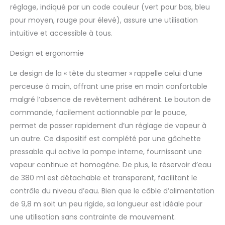
propre avec le
réglage, indiqué par un code couleur (vert pour bas, bleu
défroisseur vapeur
pour moyen, rouge pour élevé), assure une utilisation
GANIBAY pour
vêtements Câble
intuitive et accessible à tous.
étendu et portabilité :
Design et ergonomie
avec un cordon
d'alimentation de 3 m
Le design de la « tête du steamer » rappelle celui d’une
de long, ce défroisseur
vapeur offre une
perceuse à main, offrant une prise en main confortable
flexibilité maximale et
malgré l’absence de revêtement adhérent. Le bouton de
une liberté de
commande, facilement actionnable par le pouce,
mouvement. Le design
permet de passer rapidement d’un réglage de vapeur à
compact et amovible
est parfait pour un
un autre. Ce dispositif est complété par une gâchette
usage domestique ou
pressable qui active la pompe interne, fournissant une
en voyage Grande
vapeur continue et homogène. De plus, le réservoir d’eau
capacité du réservoir
de 380 ml est détachable et transparent, facilitant le
d'eau : équipé d'un
contrôle du niveau d’eau. Bien que le câble d’alimentation
réservoir de 380 ml, ce
défroisseur vapeur
de 9,8 m soit un peu rigide, sa longueur est idéale pour
fournit 25 minutes de
une utilisation sans contrainte de mouvement.
vapeur continue et