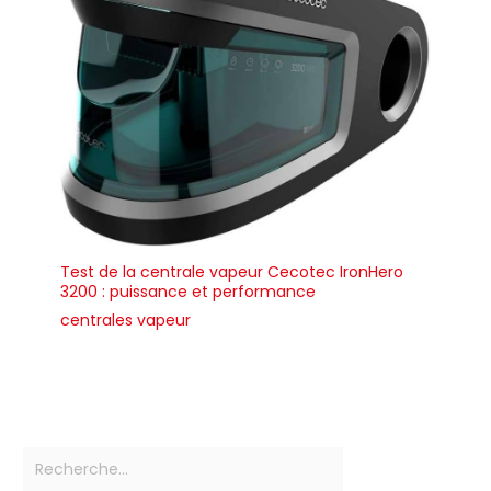
Test de la centrale vapeur Cecotec IronHero
3200 : puissance et performance
centrales vapeur