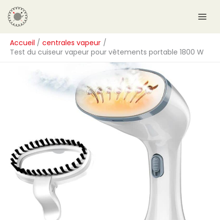
Aller
R
au
e
contenu
c
Accueil
centrales vapeur
h
Test du cuiseur vapeur pour vêtements portable 1800 W
e
r
c
h
e
r