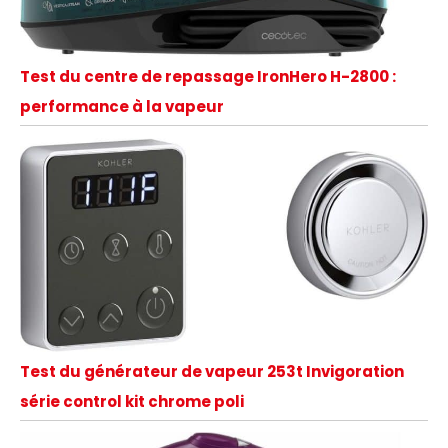
Test du centre de repassage IronHero H-2800 :
performance à la vapeur
Test du générateur de vapeur 253t Invigoration
série control kit chrome poli