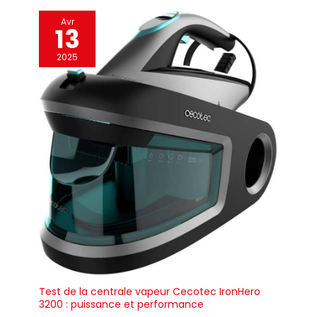
Avr
13
2025
Test de la centrale vapeur Cecotec IronHero
3200 : puissance et performance