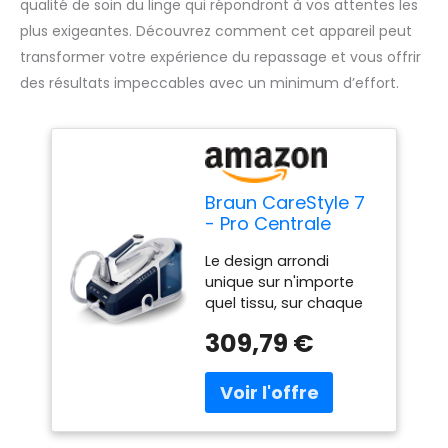
qualité de soin du linge qui répondront à vos attentes les
plus exigeantes. Découvrez comment cet appareil peut
transformer votre expérience du repassage et vous offrir
des résultats impeccables avec un minimum d’effort.
Braun CareStyle 7
- Pro Centrale
Vapeur à eau
Le design arrondi
chaude, Vapeur
unique sur n'importe
ultra puissant,
quel tissu, sur chaque
Semelle FreeGlide
obstacle, même en
3D Plus, Réservoir
309,79 €
arrière Ainsi, vous ne
XL, Vapeur
resterez plus
Verticale et
accrochés aux
Système Anti-
boutons Aux poches
Goutte, Bleu
(IS7282BL)