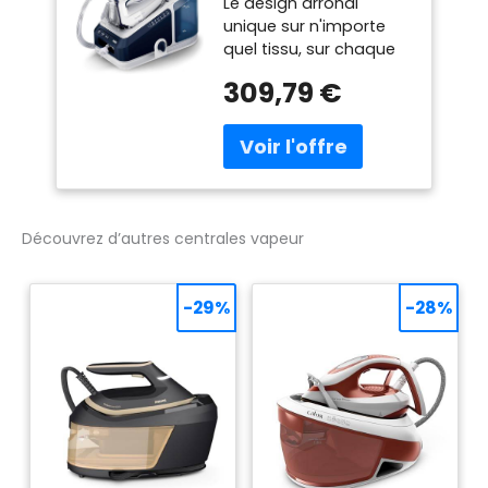
Le design arrondi
chaude, Vapeur
unique sur n'importe
ultra puissant,
quel tissu, sur chaque
Semelle FreeGlide
obstacle, même en
3D Plus, Réservoir
309,79 €
arrière Ainsi, vous ne
XL, Vapeur
resterez plus
Verticale et
accrochés aux
Système Anti-
boutons Aux poches
Goutte, Bleu
(IS7282BL)
Découvrez d’autres centrales vapeur
-29%
-28%