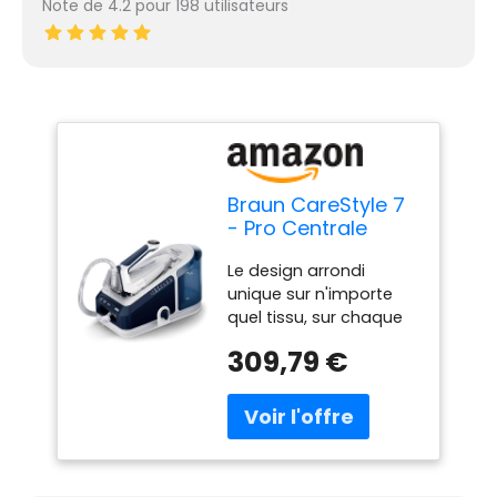
Note de 4.2 pour 198 utilisateurs
Braun CareStyle 7
- Pro Centrale
Vapeur à eau
Le design arrondi
chaude, Vapeur
unique sur n'importe
ultra puissant,
quel tissu, sur chaque
Semelle FreeGlide
obstacle, même en
3D Plus, Réservoir
309,79 €
arrière Ainsi, vous ne
XL, Vapeur
resterez plus
Verticale et
accrochés aux
Système Anti-
boutons Aux poches
Goutte, Bleu
(IS7282BL)