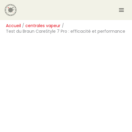
Aller
R
au
e
contenu
c
Accueil
centrales vapeur
h
Test du Braun CareStyle 7 Pro : efficacité et performance
e
r
c
h
e
r