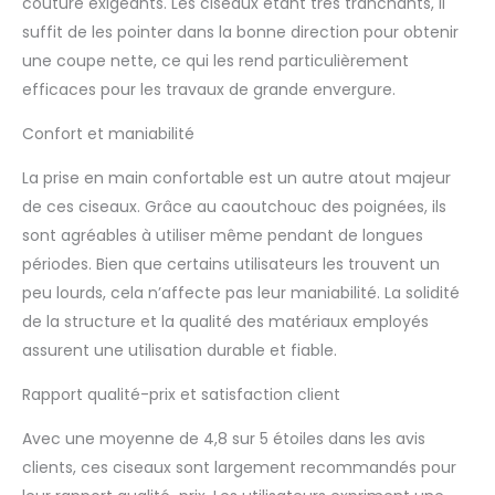
prise en main
couture exigeants. Les ciseaux étant très tranchants, il
confortable et une
suffit de les pointer dans la bonne direction pour obtenir
coupe précise. Vous
une coupe nette, ce qui les rend particulièrement
n'avez pas à vous
efficaces pour les travaux de grande envergure.
soucier de la fatigue
des mains lorsque vous
Confort et maniabilité
utilisez ces ciseaux
pendant une longue
La prise en main confortable est un autre atout majeur
période. Ciseaux
de ces ciseaux. Grâce au caoutchouc des poignées, ils
tranchants polyvalents
: parfaits pour la
sont agréables à utiliser même pendant de longues
couture, la coupe, la
périodes. Bien que certains utilisateurs les trouvent un
couture, la broderie,
peu lourds, cela n’affecte pas leur maniabilité. La solidité
l'artisanat, le bureau,
de la structure et la qualité des matériaux employés
l'école et d'autres
utilisations
assurent une utilisation durable et fiable.
quotidiennes à la
Rapport qualité-prix et satisfaction client
maison, adaptés pour
les tapis, la toile de jute,
Avec une moyenne de 4,8 sur 5 étoiles dans les avis
le cuir, les jeans, la toile,
le denim et plus encore.
clients, ces ciseaux sont largement recommandés pour
Également idéal pour