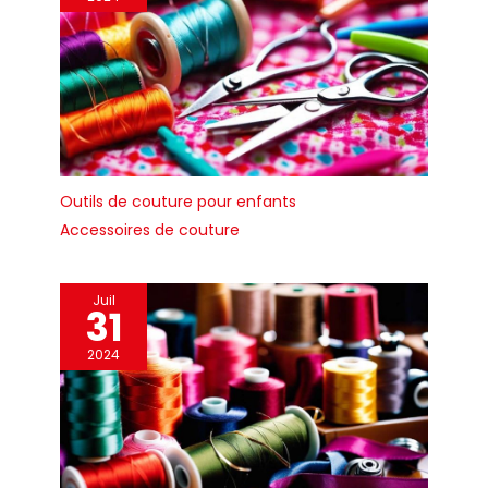
aiguisés et en bon état,
vous pouvez les
nettoyer avec un
chiffon propre et sec
avant d'utiliser les
ciseaux. Nettoyez l'huile
et faites attention à la
forme du bord lors de
la première utilisation.
Outils de couture pour enfants
Tous les ciseaux sont
Accessoires de couture
livrés avec une garantie
de remboursement de
3 mois à 100 % si vous
n'êtes pas satisfait.
Juil
31
2024