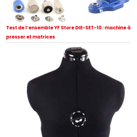
Test de l’ensemble YF Store DIE-SET-10 : machine à
presser et matrices