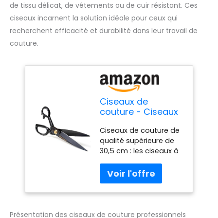
de tissu délicat, de vêtements ou de cuir résistant. Ces
ciseaux incarnent la solution idéale pour ceux qui
recherchent efficacité et durabilité dans leur travail de
couture.
Ciseaux de
couture - Ciseaux
de couture
Ciseaux de couture de
professionnels de
qualité supérieure de
30,5 cm - Ciseaux
30,5 cm : les ciseaux à
tranchants en
tissu sont forgés avec
acier à haute
de l'acier japonais à
teneur en carbone
haute teneur en
- Ciseaux en cuir
carbone pour garantir
résistants pour
que le bord de la lame
couper le tissu, les
est plus tranchant et
vêtements, le cuir,
Présentation des ciseaux de couture professionnels