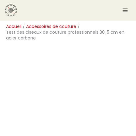
Aller
R
au
e
contenu
c
Accueil
Accessoires de couture
h
Test des ciseaux de couture professionnels 30, 5 cm en
e
acier carbone
r
c
h
e
r