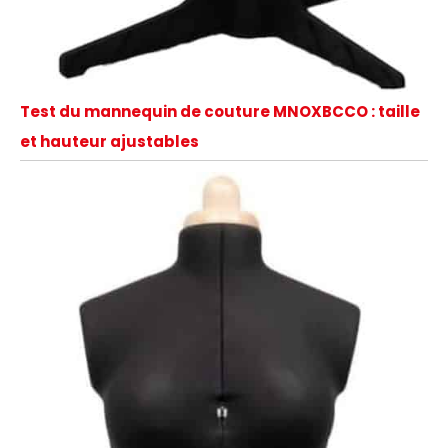
Test du mannequin de couture MNOXBCCO : taille
et hauteur ajustables