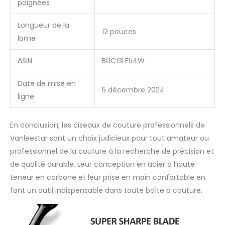
poignées
légère pour les garder
aiguisés et en bon état,
Longueur de la
vous pouvez les
12 pouces
nettoyer avec un
lame
chiffon propre et sec
avant d'utiliser les
ASIN
B0C13LF54W
ciseaux. Nettoyez l'huile
et faites attention à la
Date de mise en
forme du bord lors de
5 décembre 2024
ligne
la première utilisation.
Tous les ciseaux sont
livrés avec une garantie
En conclusion, les ciseaux de couture professionnels de
de remboursement de
Vanleestar sont un choix judicieux pour tout amateur ou
3 mois à 100 % si vous
professionnel de la couture à la recherche de précision et
n'êtes pas satisfait.
de qualité durable. Leur conception en acier à haute
teneur en carbone et leur prise en main confortable en
font un outil indispensable dans toute boîte à couture.