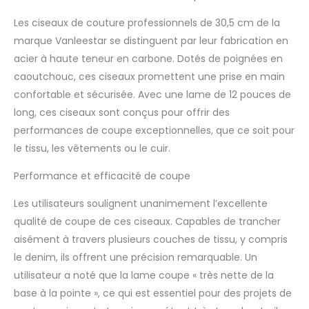
plus flexible que tout
les
autre ciseaux en acier
Les ciseaux de couture professionnels de 30,5 cm de la
inoxydable ordinaire de
marque Vanleestar se distinguent par leur fabrication en
« haute qualité ». Vous
acier à haute teneur en carbone. Dotés de poignées en
trouverez cette coupe
caoutchouc, ces ciseaux promettent une prise en main
de ciseaux sur mesure.
Plus doux, plus net et
confortable et sécurisée. Avec une lame de 12 pouces de
plus durable.
long, ces ciseaux sont conçus pour offrir des
【Conception
performances de coupe exceptionnelles, que ce soit pour
professionnelle de
le tissu, les vêtements ou le cuir.
ciseaux de taille】 :
conception
Performance et efficacité de coupe
ergonomique de
poignée douce pour un
Les utilisateurs soulignent unanimement l’excellente
contrôle précis et un
qualité de coupe de ces ciseaux. Capables de trancher
confort maximal, les
ciseaux à haute
aisément à travers plusieurs couches de tissu, y compris
résistance ont un bon
le denim, ils offrent une précision remarquable. Un
poids et sont bien
utilisateur a noté que la lame coupe « très nette de la
équilibrés, poignées en
base à la pointe », ce qui est essentiel pour des projets de
caoutchouc pour une