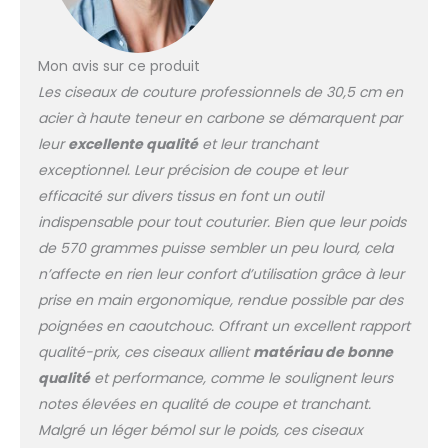
ergonomique de
poignée douce pour un
contrôle précis et un
Mon avis sur ce produit
confort maximal, les
Les ciseaux de couture professionnels de 30,5 cm en
ciseaux à haute
acier à haute teneur en carbone se démarquent par
résistance ont un bon
poids et sont bien
leur
excellente qualité
et leur tranchant
équilibrés, poignées en
exceptionnel. Leur précision de coupe et leur
caoutchouc pour une
efficacité sur divers tissus en font un outil
prise en main
indispensable pour tout couturier. Bien que leur poids
confortable et une
coupe précise. Vous
de 570 grammes puisse sembler un peu lourd, cela
n'avez pas à vous
n’affecte en rien leur confort d’utilisation grâce à leur
soucier de la fatigue
prise en main ergonomique, rendue possible par des
des mains lorsque vous
poignées en caoutchouc. Offrant un excellent rapport
utilisez ces ciseaux
pendant une longue
qualité-prix, ces ciseaux allient
matériau de bonne
période. Ciseaux
qualité
et performance, comme le soulignent leurs
tranchants polyvalents
notes élevées en qualité de coupe et tranchant.
: parfaits pour la
Malgré un léger bémol sur le poids, ces ciseaux
couture, la coupe, la