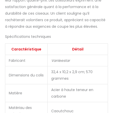
leur rapport qualité-prix. Les utilisateurs expriment une
offrir. Ciseaux à coudre
satisfaction générale quant à la performance et à la
à main droite avec
durabilité de ces ciseaux. Un client souligne qu’il
poignée douce : les
ciseaux de couture
rachèterait volontiers ce produit, appréciant sa capacité
traditionnels se sont
à répondre aux exigences de coupe les plus élevées.
avérés être le meilleur
design, chaque paire
Spécifications techniques
de ciseaux est
inspectée
Caractéristique
Détail
individuellement et
testée à la main pour
Fabricant
Vanleestar
être très durable pour
garantir que la qualité
32,4 x 10,2 x 2,9 cm; 570
répond à vos attentes
Dimensions du colis
et peut être utilisée
grammes
pendant une longue
période. 【Garantie de
Acier à haute teneur en
Matière
satisfaction à 100 %】 -
carbone
Les ciseaux à tissu
Vanleestar sont livrés
Matériau des
avec un peu d'huile
Caoutchouc