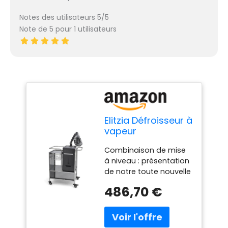
Notes des utilisateurs 5/5
Note de 5 pour 1 utilisateurs
Elitzia Défroisseur à
vapeur
professionnel avec
Combinaison de mise
chariot pour soins
à niveau : présentation
du cuir chevelu
de notre toute nouvelle
Nano pour
mise à niveau, une
hydratation,
486,70 €
combinaison unique de
traitement des
vapeur et de chariot. Le
cheveux secs,
chariot est fabriqué en
brume vapeur
acier inoxydable, qui
naturelle, chariot