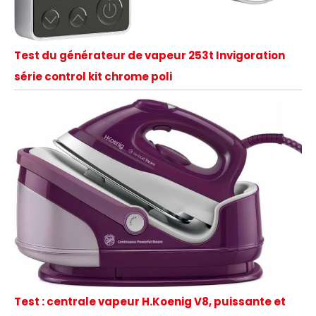
Test du générateur de vapeur 253t Invigoration
série control kit chrome poli
Test : centrale vapeur H.Koenig V8, puissante et