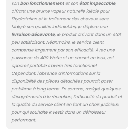
notre chariot en acier
son
bon fonctionnement
et son
état impeccable
,
inoxydable offre
offrant une brume vapeur naturelle idéale pour
suffisamment
l’hydratation et le traitement des cheveux secs.
d'espace pour placer
Malgré ses qualités indéniables, je déplore une
et ranger vos objets
essentiels, avec une
livraison décevante
, le produit arrivant dans un état
structure à 3 couches
peu satisfaisant. Néanmoins, le service client
et un panier à tiroirs.
compense largement par son efficacité. Avec une
Pratique pour vous
puissance de 400 Watts et un chariot en inox, cet
permettre d'utiliser et
de placer les produits
appareil portable s’avère très fonctionnel.
et articles nécessaires
Cependant, l’absence d’informations sur la
dans le processus de
disponibilité des pièces détachées pourrait poser
service des clients,
problème à long terme. En somme, malgré quelques
améliorant votre
efficacité de travail et
désagréments à la réception, l’efficacité du produit et
votre commodité.
la qualité du service client en font un choix judicieux
Machine à vapeur
pour qui souhaite investir dans un défroisseur
professionnelle :
performant.
technologie innovante
de micro-brume, la