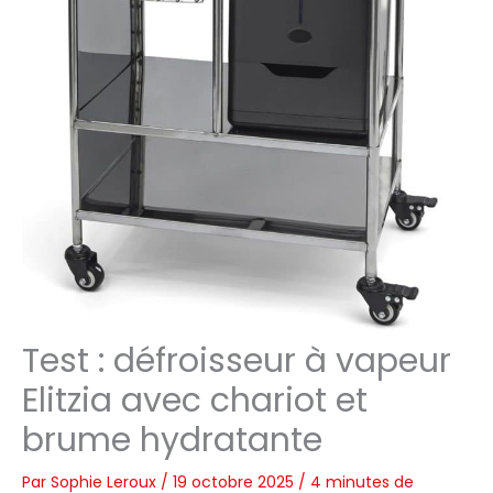
Test : défroisseur à vapeur
Elitzia avec chariot et
brume hydratante
Par
Sophie Leroux
/
19 octobre 2025
/
4 minutes de