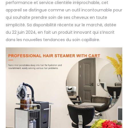
performance et service clientèle irréprochable, cet
parfaitement assortie
appareil se distingue comme un outil incontournable pour
au fauteuil inclinable
pour favoriser la
qui souhaite prendre soin de ses cheveux en toute
relaxation et le confort
simplicité. Sa disponibilité récente sur le marché, datée
pendant le processus
du 22 juin 2024, en fait un produit innovant qui s’inscrit
de traitement,
dans les nouvelles tendances du soin capillaire.
améliorant votre
service et votre
professionnalisme.