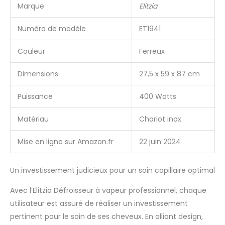
empêchant la
Marque
Elitzia
sécheresse. Et il n'y a
pas besoin d'attendre,
Numéro de modèle
ET1941
démarrez la machine,
la brume sera
Couleur
Ferreux
pulvérisée, 7 niveaux de
réglage de la
Dimensions
27,5 x 59 x 87 cm
température de
pulvérisation, 4 options
de volume de
Puissance
400 Watts
pulvérisation,
puissance 400 W,
Matériau
Chariot inox
capacité du réservoir
d'eau 500-600 ml,
Mise en ligne sur Amazon.fr
22 juin 2024
corps en ABS Approuvé
par les coiffeurs : cette
machine à brume est
Un investissement judicieux pour un soin capillaire optimal
très adaptée pour une
Avec l’Elitzia Défroisseur à vapeur professionnel, chaque
utilisation dans les
salons professionnels
utilisateur est assuré de réaliser un investissement
ou les salons de
pertinent pour le soin de ses cheveux. En alliant design,
coiffure, et peut être