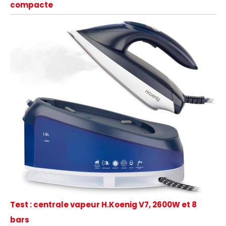
compacte
Test : centrale vapeur H.Koenig V7, 2600W et 8
bars