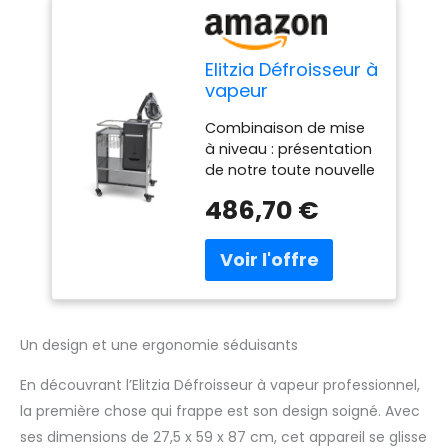
Elitzia Défroisseur à
vapeur
professionnel avec
Combinaison de mise
chariot pour soins
à niveau : présentation
du cuir chevelu
de notre toute nouvelle
Nano pour
mise à niveau, une
hydratation,
486,70 €
combinaison unique de
traitement des
vapeur et de chariot. Le
cheveux secs,
chariot est fabriqué en
brume vapeur
acier inoxydable, qui
naturelle, chariot
est plus durable et
de placement et
stable, avec fonction
de stockage
de freinage, ce qui le
Un design et une ergonomie séduisants
rend pratique à utiliser
dans le salon de
En découvrant l’Elitzia Défroisseur à vapeur professionnel,
coiffure. Utilisation
la première chose qui frappe est son design soigné. Avec
multifonctionnelle : il
ses dimensions de 27,5 x 59 x 87 cm, cet appareil se glisse
s'agit d'un défroisseur