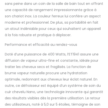
sans peine dans un coin de la salle de bain tout en offrant
vapeur professionnel
pour cheveux et cuir
une capacité de rangement impressionnante grâce à
chevelu, combinaison
son chariot inox. La couleur ferreux lui confère un aspect
multifonctionnelle
moderne et professionnel. De plus, sa portabilité en fait
multi-mode (brume
un atout indéniable pour ceux qui souhaitent un appareil
ouverte, soin du cuir
chevelu, soin des
à la fois robuste et pratique à déplacer.
cheveux, couleur,
permanente, soins des
Performance et efficacité au rendez-vous
mains), une machine
Doté d’une puissance de 400 Watts, l’ET1941 assure une
peut répondre à vos
différents besoins.
diffusion de vapeur ultra-fine et constante, idéale pour
Chariot tout en métal :
traiter les cheveux secs et fragilisés. La fonction de
notre chariot en acier
brume vapeur naturelle procure une hydratation
inoxydable offre
optimale, redonnant aux cheveux leur éclat naturel. En
suffisamment
d'espace pour placer
outre, ce défroisseur est équipé d’un système de soin du
et ranger vos objets
cuir chevelu Nano, une technologie innovante qui garantit
essentiels, avec une
des résultats visibles dès la première utilisation. Le retour
structure à 3 couches
des utilisateurs, noté à 5,0 sur 5 étoiles, témoigne de son
et un panier à tiroirs.