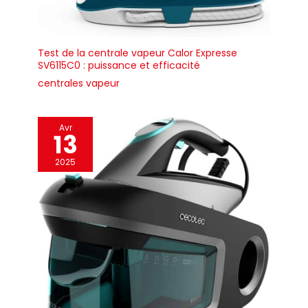
télescopique réglable en acier
inoxydable haut de gamme,
adaptée à une grande variété
de longueurs de vêtements.
ÉCOLOGIQUE ET SÛR POUR DE
Test de la centrale vapeur Calor Expresse
NOMBREUX TISSUS Utilisez-le
SV6115C0 : puissance et efficacité
en toute sécurité sur une large
gamme de tissus, notamment
centrales vapeur
la soie, le velours, la laine, le
coton, le lin et le nylon. Son
design écologique consomme
moins d’énergie qu’un fer à
Avr
repasser traditionnel, en
13
faisant un choix plus vert pour
votre entreprise. DESIGN
MODERNE ET ÉLÉGANT
2025
Disponible en noir mat, le
défroisseur Fridja allie
durabilité et élégance
contemporaine. Son design
robuste et épuré s’intègre
parfaitement dans les
environnements
professionnels, apportant une
touche d’esthétique raffinée à
votre espace de travail.
CONSEILS D’ENTRETIEN Pour
des performances optimales,
utilisez de l’eau filtrée, distillée
ou déminéralisée afin de