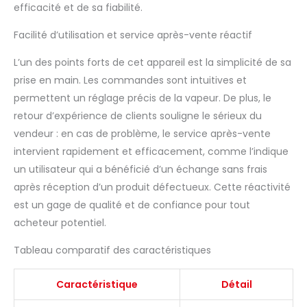
Pratique pour vous
efficacité et de sa fiabilité.
permettre d'utiliser et
Facilité d’utilisation et service après-vente réactif
de placer les produits
et articles nécessaires
L’un des points forts de cet appareil est la simplicité de sa
dans le processus de
service des clients,
prise en main. Les commandes sont intuitives et
améliorant votre
permettent un réglage précis de la vapeur. De plus, le
efficacité de travail et
retour d’expérience de clients souligne le sérieux du
votre commodité.
vendeur : en cas de problème, le service après-vente
Machine à vapeur
professionnelle :
intervient rapidement et efficacement, comme l’indique
technologie innovante
un utilisateur qui a bénéficié d’un échange sans frais
de micro-brume, la
après réception d’un produit défectueux. Cette réactivité
brume de 0,26 nm
est un gage de qualité et de confiance pour tout
garantit que chaque
centimètre de cheveux
acheteur potentiel.
et de cuir chevelu est
Tableau comparatif des caractéristiques
soigneusement
hydraté, favorisant des
cheveux brillants, des
Caractéristique
Détail
cheveux plus sains et