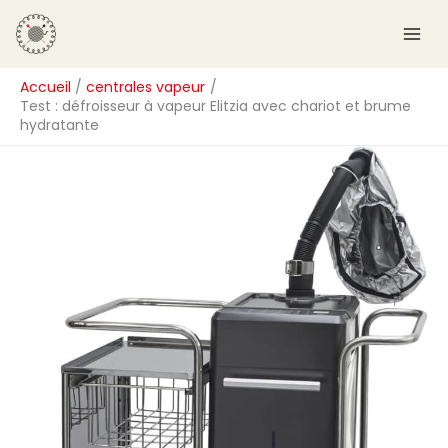
Aller
R
au
e
contenu
c
Accueil
centrales vapeur
h
Test : défroisseur à vapeur Elitzia avec chariot et brume
e
hydratante
r
c
h
e
r