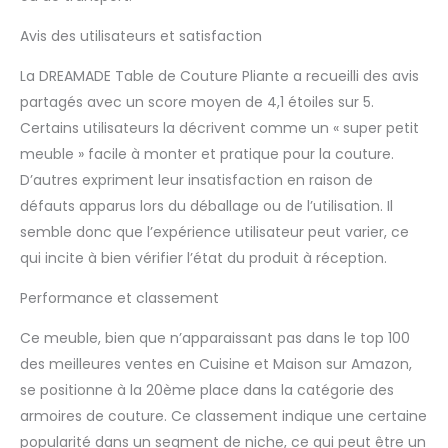
capacité portante. La
Avis des utilisateurs et satisfaction
surface est recouverte
de peinture écologique,
La DREAMADE Table de Couture Pliante a recueilli des avis
ce qui est imperméable
et anti-corrosion. Les
partagés avec un score moyen de 4,1 étoiles sur 5.
charnières rendent la
Certains utilisateurs la décrivent comme un « super petit
table plus stable. Facile
meuble » facile à monter et pratique pour la couture.
à monter & nettoyer —
D’autres expriment leur insatisfaction en raison de
Toutes les pièces sont
numérotés en détail, ce
défauts apparus lors du déballage ou de l’utilisation. Il
qui vous permet
semble donc que l’expérience utilisateur peut varier, ce
d'assembler la table
qui incite à bien vérifier l’état du produit à réception.
étape par étape. La
capacité de charge
Performance et classement
totale de la meuble
couture est de 55 kg.
Ce meuble, bien que n’apparaissant pas dans le top 100
La surface est lisse et
des meilleures ventes en Cuisine et Maison sur Amazon,
imperpérable, ce qui
se positionne à la 20ème place dans la catégorie des
vous facilite la nettoyer
avec un chiffon
armoires de couture. Ce classement indique une certaine
humide.
popularité dans un segment de niche, ce qui peut être un