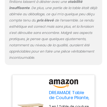
ranger la machine à
finitions laissent à désirer avec une
stabilité
coudre. La rallonge de
insuffisante
. De plus, une partie de la table était déjà
la table élargit l'espace
abîmée au déballage, ce qui m’a quelque peu déçu
d'utilisation et vous
compte tenu du
prix élevé
de l’ensemble. Le rendu
permet de placer plus
d’objets dessus en
esthétique est correct mais sans plus, et la livraison
travaillant. Matériau en
s’est déroulée sans encombre. Malgré ses aspects
bois de bonne
pratiques, je pense que quelques ajustements,
résistance — En bois
notamment au niveau de la qualité, auraient été
MDF de qualité
appréciables pour en faire une pièce véritablement
supérieure, la table
pour machine à coudre
incontournable.
est résistante à l'usure
avec une forte
capacité portante. La
surface est recouverte
de peinture écologique,
ce qui est imperméable
et anti-corrosion. Les
DREAMADE Table
charnières rendent la
de Couture Pliante,
table plus stable. Facile
Meuble Machine à
2 en 1 Table de couture
à monter & nettoyer —