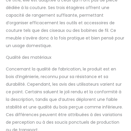
rangement — 3
étagères ouvertes vous
dédiée à la couture. Ses trois étagères offrent une
permettent de ranger
capacité de rangement suffisante, permettant
raisonnablement
d’organiser efficacement les outils et accessoires de
diverses fournitures de
couture tels que des ciseaux ou des bobines de fil. Ce
couture. Un grand
compartiment sous la
meuble s’avère donc à la fois pratique et bien pensé pour
table est conçu pour
un usage domestique.
ranger la machine à
coudre. La rallonge de
Qualité des matériaux
la table élargit l'espace
d'utilisation et vous
Concernant la qualité de fabrication, le produit est en
permet de placer plus
bois d’ingénierie, reconnu pour sa résistance et sa
d’objets dessus en
durabilité. Cependant, les avis des utilisateurs varient sur
travaillant. Matériau en
ce point. Certains saluent le joli rendu et la conformité à
bois de bonne
résistance — En bois
la description, tandis que d’autres déplorent une faible
MDF de qualité
stabilité et une qualité du bois perçue comme inférieure.
supérieure, la table
Ces différences peuvent être attribuées à des variations
pour machine à coudre
de perception ou à des soucis ponctuels de production
est résistante à l'usure
avec une forte
ou de transport.