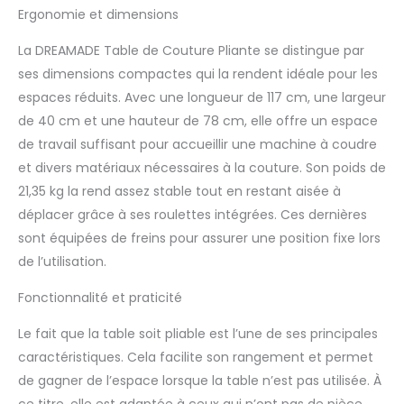
d'économiser de
Ergonomie et dimensions
l'espace, mais aussi de
disposer d'un espace
La DREAMADE Table de Couture Pliante se distingue par
de rangement
ses dimensions compactes qui la rendent idéale pour les
supplémentaire. Table
espaces réduits. Avec une longueur de 117 cm, une largeur
polyvalente & mobile —
de 40 cm et une hauteur de 78 cm, elle offre un espace
Cette bureau couture
est parfaite pour les
de travail suffisant pour accueillir une machine à coudre
tailleurs, avec un
et divers matériaux nécessaires à la couture. Son poids de
plateau généreux de
21,35 kg la rend assez stable tout en restant aisée à
118,5 x 79 cm pour tous
déplacer grâce à ses roulettes intégrées. Ces dernières
vos besoins de coupe.
En outre, cette table
sont équipées de freins pour assurer une position fixe lors
pliante peut être
de l’utilisation.
utilisée comme un
simple bureau ou un
Fonctionnalité et praticité
meuble de rangement.
Avec 6 roulettes à 360°,
Le fait que la table soit pliable est l’une de ses principales
vous pouvez la
caractéristiques. Cela facilite son rangement et permet
déplacer facilement.
de gagner de l’espace lorsque la table n’est pas utilisée. À
Grand espace de
ce titre, elle est adaptée à ceux qui n’ont pas de pièce