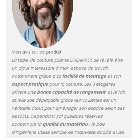
tailleurs, avec un
plateau généreux de
118,5 x 79 cm pour tous
vos besoins de coupe.
En outre, cette table
pliante peut être
utilisée comme un
simple bureau ou un
Mon avis sur ce produit
meuble de rangement.
La table de couture pliante DREAMADE se révèle être
Avec 6 roulettes à 360°,
un ajout intéressant à mon espace de travail,
vous pouvez la
déplacer facilement.
notamment grâce à sa
facilité de montage
et son
Grand espace de
aspect pratique
pour la couture. Les 3 étagères
rangement — 3
offrent une
bonne capacité de rangement
, et le fait
étagères ouvertes vous
qu’elle soit déplaçable grâce aux roulettes est un
permettent de ranger
raisonnablement
véritable atout pour aménager son espace selon ses
diverses fournitures de
besoins. Cependant, j’ai quelques réserves
couture. Un grand
concernant la
qualité du matériau
; le bois
compartiment sous la
d’ingénierie utilisé semble de mauvaise qualité et les
table est conçu pour