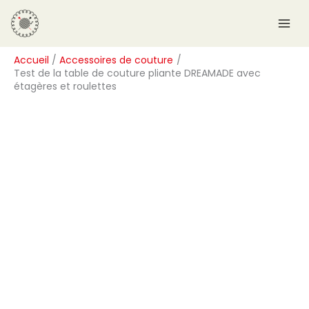
Aller
R
au
e
contenu
c
Accueil
Accessoires de couture
h
Test de la table de couture pliante DREAMADE avec
e
étagères et roulettes
r
c
h
e
r