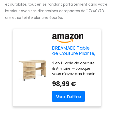
et durabilité, tout en se fondant parfaitement dans votre
intérieur avec ses dimensions compactes de 117x40x78
cm et sa teinte blanche épurée.
DREAMADE Table
de Couture Pliante,
Meuble Machine à
2 en 1 Table de couture
Coudre en Bois
& Armoire — Lorsque
avec 3
vous n'avez pas besoin
Étagères,Bureau
de coudre, vous
Couture avec
98,99 €
pouvez plier la table, la
roulettes,
transformer en armoire
117X40X78CM
de rangement. Les
(Couleur de Bois)
petits cabinets
permettent non
seulement