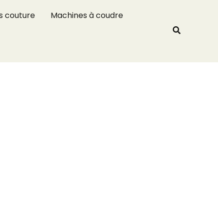
R
s couture
Machines à coudre
e
Recherche
c
h
e
r
c
h
e
r