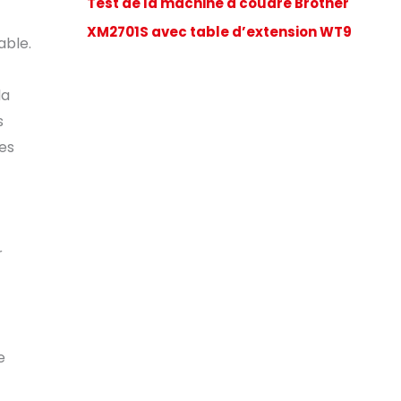
Test de la machine à coudre Brother
XM2701S avec table d’extension WT9
able.
la
s
des
r
e