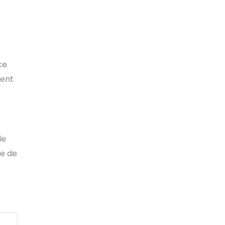
ce
ment
de
ne de