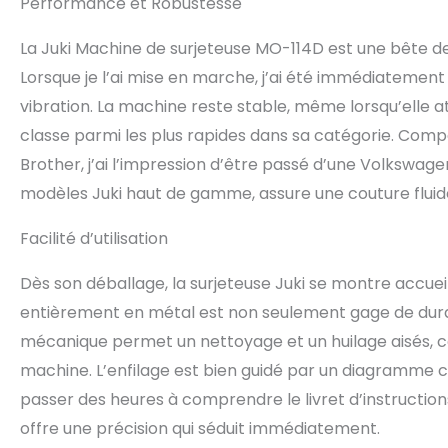
Performance et Robustesse
La Juki Machine de surjeteuse MO-114D est une bête 
Lorsque je l’ai mise en marche, j’ai été immédiatement 
vibration. La machine reste stable, même lorsqu’elle at
classe parmi les plus rapides dans sa catégorie. Co
Brother, j’ai l’impression d’être passé d’une Volkswag
modèles Juki haut de gamme, assure une couture fluide
Facilité d’utilisation
Dès son déballage, la surjeteuse Juki se montre accueill
entièrement en métal est non seulement gage de durabili
mécanique permet un nettoyage et un huilage aisés, ce
machine. L’enfilage est bien guidé par un diagramme cla
passer des heures à comprendre le livret d’instruction
offre une précision qui séduit immédiatement.