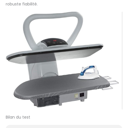
numérique doux au
robuste fiabilité.
toucher et affichage :
contrôle électronique
pour une température
de repassage précise.
Plage de température :
60 °C à 200 °C
(environ). Système de
sécurité électronique et
arrêt automatique Fers
multicouches. Peut
réduire le temps de
repassage jusqu'à 75
%. Puissants éclats de
vapeur. Les tissus
durent beaucoup plus
longtemps. Plusieurs
réglages de séchage
et de vapeur. Grand
angle d'ouverture 30 %
Bilan du test
plus grand que la
norme. Système