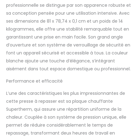
usage domestique, y
professionnelle se distingue par son apparence robuste et
compris les ménages
sa conception pensée pour une utilisation intensive. Avec
occupés qui font
ses dimensions de 81 x 78,74 x 0,1 cm et un poids de 14
beaucoup de
repassage, ainsi que
kilogrammes, elle offre une stabilité remarquable tout en
pour un usage
garantissant une prise en main facile. Son grand angle
commercial léger.
d’ouverture et son système de verrouillage de sécurité en
Particulièrement
font un appareil sécurisé et accessible à tous. La couleur
adapté pour les grands
articles tels que les
blanche ajoute une touche d’élégance, s’intégrant
draps. Si vous repassez
aisément dans tout espace domestique ou professionnel.
de nombreux articles
plus grands (lit
Performance et efficacité
double), veuillez
considérer le modèle
L’une des caractéristiques les plus impressionnantes de
91HD ou 101HD, car plus
cette presse à repasser est sa plaque chauffante
la surface de la presse
Supertherm, qui assure une répartition uniforme de la
est grande, plus le
chaleur. Couplée à son système de pression unique, elle
repassage est rapide
Garantie de 24 mois
permet de réduire considérablement le temps de
(usage domestique) /
repassage, transformant deux heures de travail en