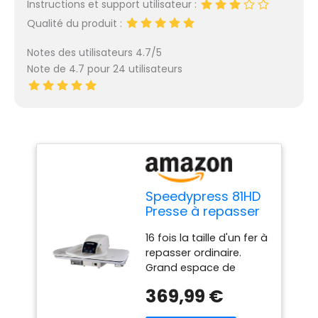
Instructions et support utilisateur :
Qualité du produit :
Notes des utilisateurs 4.7/5
Note de 4.7 pour 24 utilisateurs
Speedypress 81HD
Presse à repasser
à vapeur
16 fois la taille d'un fer à
professionnelle
repasser ordinaire.
ultra résistante
Grand espace de
Blanc 81 cm (+
repassage pour les
embout de fer
369,99 €
vêtements
gratuit, filtre à eau
encombrants. Plaque à
anti-calcaire,