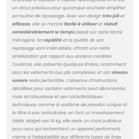
considérer le modèle
un atout précieux pour quiconque souhaite simplifier
91HD ou 101HD, car plus
la surface de la presse
sa routine de repassage. Avec son design
très joli
et
est grande, plus le
efficace
, elle se montre
facile à utiliser
et
réduit
repassage est rapide
considérablement le temps
passé sur cette tâche
Garantie de 24 mois
ménagère. Sa
rapidité
et la qualité de son
(usage domestique) /
12 mois (utilisation
repassage sont indéniables, offrant une nette
commerciale), y
amélioration par rapport aux anciens modèles.
compris la livraison et
Toutefois, elle présente quelques limites, notamment
la collecte vers et
pour les vêtements aux plis complexes, et son
niveau
depuis votre domicile.
Excellent service après-
sonore
reste perfectible. L’absence d’instructions
vente. Comprend une
détaillées pour certains vêtements peut déconcerter,
fixation en fer intégrée
mais sa robustesse et ses caractéristiques
gratuite pour repasser
techniques, comme le système de pression unique et
les petits plis (voir les
photos), ainsi qu'une
le filtre à eau anticalcaire, en font un investissement
cartouche de filtre à
fiable. Malgré ses 14 kg, elle reste un choix judicieux
eau anti-calcaire, une
pour ceux qui recherchent un appareil performant,
housse de rechange
même si l’adaptabilité aux différents types de linge
(chiffon) et un sous-