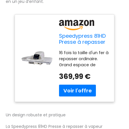
en un jeu d’enfant.
Speedypress 81HD
Presse à repasser
à vapeur
16 fois la taille d'un fer à
professionnelle
repasser ordinaire.
ultra résistante
Grand espace de
Blanc 81 cm (+
repassage pour les
embout de fer
369,99 €
vêtements
gratuit, filtre à eau
encombrants. Plaque à
anti-calcaire,
repasser en téflon
housse de
Dimensions : 81 x 29,5
rechange et sous-
cm. Puissance : 2 200
feutre en mousse)
W. Presse robuste.
Excellente performance
Un design robuste et pratique
de repassage.
Convient pour un
La Speedypress 81HD Presse à repasser à vapeur