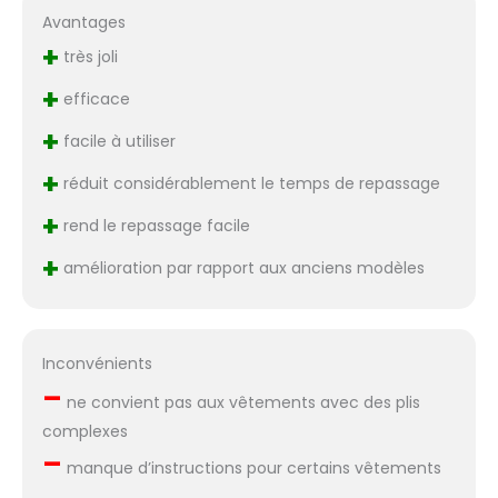
électronique de
Avantages
contrôle minéral : une
+
très joli
caractéristique qui va
sentir et tester la
+
efficace
qualité de l'eau avant
+
de contrôler la pompe
facile à utiliser
à eau, pour s'assurer
+
que l'eau est assez
réduit considérablement le temps de repassage
pure, afin de ne pas
+
rend le repassage facile
compromettre la
performance ou la
+
amélioration par rapport aux anciens modèles
sécurité de la presse à
vapeur. Voir la
description ci-dessous
pour plus de
Inconvénients
caractéristiques du
produit
–
ne convient pas aux vêtements avec des plis
complexes
–
manque d’instructions pour certains vêtements