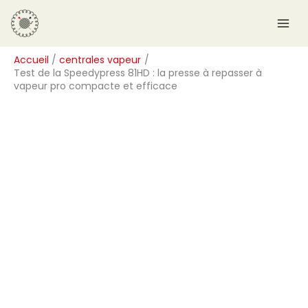
Aller
R
au
e
contenu
c
Accueil
centrales vapeur
h
Test de la Speedypress 81HD : la presse à repasser à
e
vapeur pro compacte et efficace
r
c
h
e
r