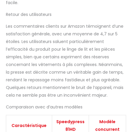
facile.
de 40 ans Peut être
utilisé comme presse à
Retour des utilisateurs
sec totale ou avec
vapeur automatique.
Les commentaires clients sur Amazon témoignent d’une
En appuyant dessus,
satisfaction générale, avec une moyenne de 4,7 sur 5
cela équivaut à 50 kg
de pression (ou 25 g
étoiles. Les utilisateurs saluent particulièrement
par mètre cube). Débit
l’efficacité du produit pour le linge de lit et les pièces
de vapeur et pression
simples, bien que certains expriment des réserves
automatiques.
concernant les vêtements à plis complexes. Néanmoins,
Fonction vapeur :
la presse est décrite comme un véritable gain de temps,
puissance de vapeur
de 90 g par minute, et
rendant le repassage moins fastidieux et plus agréable.
une sortie de vapeur de
Quelques retours mentionnent le bruit de l’appareil, mais
120 g par minute, sans
cela ne semble pas être un inconvénient majeur.
aucune goutte d'eau.
Facile à transporter et
Comparaison avec d’autres modèles
à ranger. Poids net : 14
kg. Poids brut : 17,5 kg.
Speedypress
Modèle
Utilisation maximale
Caractéristique
recommandée par le
81HD
concurrent