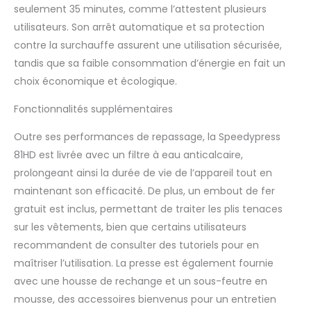
12 mois (utilisation
seulement 35 minutes, comme l’attestent plusieurs
commerciale), y
utilisateurs. Son arrêt automatique et sa protection
compris la livraison et
la collecte vers et
contre la surchauffe assurent une utilisation sécurisée,
depuis votre domicile.
tandis que sa faible consommation d’énergie en fait un
Excellent service après-
choix économique et écologique.
vente. Comprend une
fixation en fer intégrée
Fonctionnalités supplémentaires
gratuite pour repasser
les petits plis (voir les
Outre ses performances de repassage, la Speedypress
photos), ainsi qu'une
81HD est livrée avec un filtre à eau anticalcaire,
cartouche de filtre à
prolongeant ainsi la durée de vie de l’appareil tout en
eau anti-calcaire, une
housse de rechange
maintenant son efficacité. De plus, un embout de fer
(chiffon) et un sous-
gratuit est inclus, permettant de traiter les plis tenaces
feutre en mousse de
sur les vêtements, bien que certains utilisateurs
rechange (éponge de
recommandent de consulter des tutoriels pour en
fer). Speedypress,
basée au Royaume-
maîtriser l’utilisation. La presse est également fournie
Uni, importe et fabrique
avec une housse de rechange et un sous-feutre en
du matériel de
mousse, des accessoires bienvenus pour un entretien
repassage depuis plus