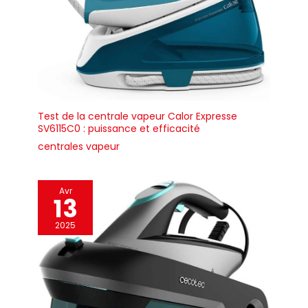
automatiquement de
la vapeur. Contrôle
numérique doux au
toucher et affichage :
contrôle électronique
pour une température
de repassage précise.
Plage de température :
60 °C à 200 °C
Test de la centrale vapeur Calor Expresse
SV6115C0 : puissance et efficacité
(environ). Système de
sécurité électronique et
centrales vapeur
arrêt automatique Fers
multicouches. Peut
réduire le temps de
Avr
13
repassage jusqu'à 75
%. Puissants éclats de
2025
vapeur. Les tissus
durent beaucoup plus
longtemps. Plusieurs
réglages de séchage
et de vapeur. Grand
angle d'ouverture 30 %