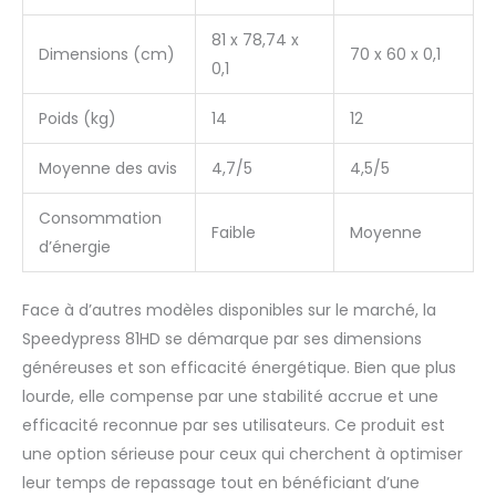
fabricant : 200 heures
par an Conçu pour une
81 x 78,74 x
Dimensions (cm)
70 x 60 x 0,1
utilisation intensive à
0,1
long terme. Forte
explosion de vapeur
Poids (kg)
14
12
automatique : temps
de chauffe rapide,
Moyenne des avis
4,7/5
4,5/5
seulement 2 minutes.
Peut cuire à la vapeur
dans les 2 minutes
Consommation
Faible
Moyenne
suivant l'allumage.
d’énergie
Puissante sortie de
vapeur, presque
Face à d’autres modèles disponibles sur le marché, la
aucune eau ne sera
pulvérisée en plus de la
Speedypress 81HD se démarque par ses dimensions
vapeur. Lorsque vous
généreuses et son efficacité énergétique. Bien que plus
appuyez sur la poignée
lourde, elle compense par une stabilité accrue et une
vers le bas en position
efficacité reconnue par ses utilisateurs. Ce produit est
semi-fermée, elle émet
automatiquement de
une option sérieuse pour ceux qui cherchent à optimiser
la vapeur. Contrôle
leur temps de repassage tout en bénéficiant d’une