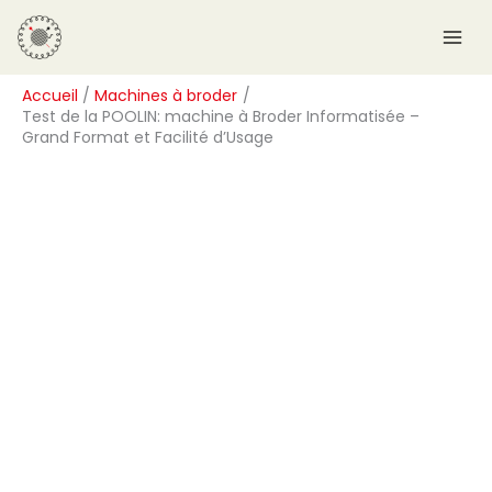
Aller
R
au
e
contenu
c
Accueil
Machines à broder
h
Test de la POOLIN: machine à Broder Informatisée –
e
Grand Format et Facilité d’Usage
r
c
h
e
r