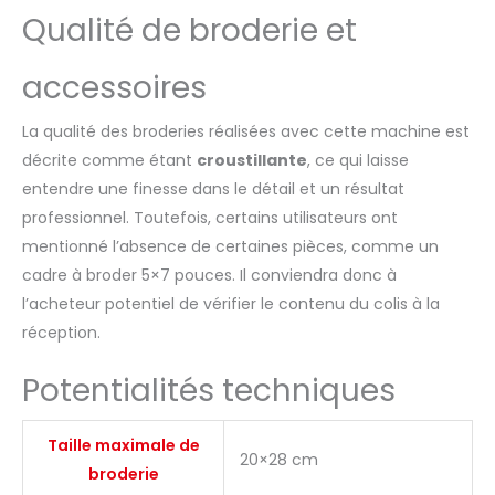
lettrage et 10 langues vous
Qualité de broderie et
permettent de vous
entraîner rapidement après
la livraison de la machine.
accessoires
【Faites votre propre
design】 Vous pouvez
La qualité des broderies réalisées avec cette machine est
utiliser un logiciel
décrite comme étant
croustillante
, ce qui laisse
numérique de broderie
pour concevoir des motifs
entendre une finesse dans le détail et un résultat
et les exporter au format
professionnel. Toutefois, certains utilisateurs ont
DST ou DSB, et les brancher
mentionné l’absence de certaines pièces, comme un
sur la machine à l'aide du
cadre à broder 5×7 pouces. Il conviendra donc à
port USB fourni avec la
l’acheteur potentiel de vérifier le contenu du colis à la
machine. 【Fonctionnalités
informatisées】Équipé d'un
réception.
enfile-aiguille automatique
et d'un enroulement de
Potentialités techniques
canette. Coupe-fil
automatique lorsqu'une
broderie d'une couleur est
Taille maximale de
20×28 cm
terminée. 【Fournitures de
broderie
broderie supplémentaires】