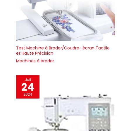
embellissez des quilts et
des textiles d’intérieur,
créez des pièces de
mode uniques ou
explorez simplement la
broderie comme un loisir
relaxant. La machine à
broder EOC05 s’adapte à
toutes vos envies
créatives. Une liberté de
Test Machine à Broder/Coudre : écran Tactile
création totale Importez
vos propres motifs et
et Haute Précision
images à l’aide du
Machines à broder
logiciel numérique de
broderie gratuit fourni.
Exportez les modèles
aux formats DST ou DSB
et transférez-les via clé
Juil
24
USB ou Wi-Fi. Que vous
travailliez avec du texte,
des logos, des
2024
photographies ou des
créations originales,
l’EOC05 donne vie à
votre vision grâce à une
broderie précise et
soignée.