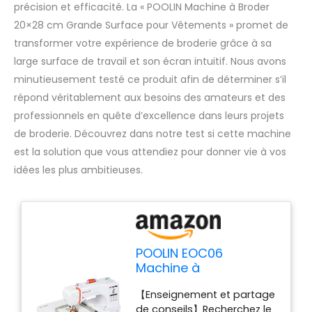
précision et efficacité. La « POOLIN Machine à Broder
20×28 cm Grande Surface pour Vêtements » promet de
transformer votre expérience de broderie grâce à sa
large surface de travail et son écran intuitif. Nous avons
minutieusement testé ce produit afin de déterminer s’il
répond véritablement aux besoins des amateurs et des
professionnels en quête d’excellence dans leurs projets
de broderie. Découvrez dans notre test si cette machine
est la solution que vous attendiez pour donner vie à vos
idées les plus ambitieuses.
POOLIN EOC06
Machine à
Broder,Grande
【Enseignement et partage
Surface 20x28 cm,
de conseils】Recherchez le
Écran Tactile LCD 18