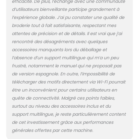
livrée avec des cerceaux de
efficacité. De plus, l’échange avec une communauté
14x14 cm, 1 pièce de 20x20
d’utilisateurs bienveillante participe grandement à
cm et 20x28 cm, une zone
l’expérience globale. J’ai pu constater une qualité de
de broderie suffisamment
broderie tout à fait satisfaisante, respectant mes
grande pour faire plus de
broderie. 【Conception
attentes de précision et de détails. Il est vrai que j’ai
intégrée】156 designs
rencontré des désagréments avec quelques
intégrés, 8 polices de
accessoires manquants lors du déballage et
lettrage et 10 langues vous
l’absence d’un support multilingue qui m’a un peu
permettent de vous
entraîner rapidement après
frustré, notamment le manuel qui ne proposait pas
la livraison de la machine.
de version espagnole. En outre, l’impossibilité de
【Faites votre propre
télécharger des motifs directement via Wi-Fi pourrait
design】 Vous pouvez
être un inconvénient pour certains utilisateurs en
utiliser un logiciel
quête de connectivité. Malgré ces points faibles,
numérique de broderie
pour concevoir des motifs
surtout au niveau des accessoires inclus et du
et les exporter au format
support multilingue, je reste particulièrement content
DST ou DSB, et les brancher
de cet investissement grâce aux performances
sur la machine à l'aide du
générales offertes par cette machine.
port USB fourni avec la
machine. 【Fonctionnalités