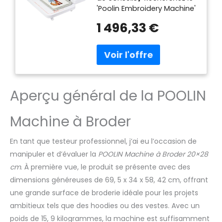
'Poolin Embroidery Machine'
cm,Brodeuse
pour nous rejoindre sur
Numérique USB WiFi,
1 496,33 €
Facebook, où nous vous
Lettres et Motifs
fournirons de l'aide et
Combinés,pour
partagerons des conseils,
Débutants,Cadeau
également avec un service
Noël,Cadeau pour
après-vente
Maman et Femme
individuel.Visitez la chaîne
Aperçu général de la POOLIN
YouTube officielle Poolin
pour obtenir des vidéos
pédagogiques et de
Machine à Broder
véritables critiques
【Système informatique
En tant que testeur professionnel, j’ai eu l’occasion de
Institch i3】Système
d'exploitation informatique
manipuler et d’évaluer la
POOLIN Machine à Broder 20×28
simple, de la sélection de
cm
. À première vue, le produit se présente avec des
motifs à l'édition, en
dimensions généreuses de 69, 5 x 34 x 58, 42 cm, offrant
passant par les lettres de
une grande surface de broderie idéale pour les projets
broderie et les
ambitieux tels que des hoodies ou des vestes. Avec un
combinaisons de motifs en
plusieurs couleurs.
poids de 15, 9 kilogrammes, la machine est suffisamment