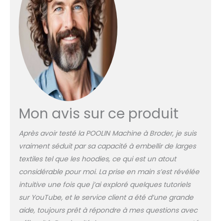
Institch i3】Système
d'exploitation informatique
simple, de la sélection de
motifs à l'édition, en
passant par les lettres de
broderie et les
combinaisons de motifs en
plusieurs couleurs.
Raccourcissez votre courbe
d'apprentissage. 【18 Cm
Écran tactile coloré】
Mon avis sur ce produit
Machine à broder POOLIN
équipée d'un grand écran
Après avoir testé la POOLIN Machine à Broder, je suis
tactile LCD, faites glisser et
vraiment séduit par sa capacité à embellir de larges
modifiez des motifs
textiles tel que les hoodies, ce qui est un atout
comme vous le feriez sur
un téléphone mobile, faites
considérable pour moi. La prise en main s’est révélée
ce que vous voulez. 【Zone
intuitive une fois que j’ai exploré quelques tutoriels
de broderie maximale
sur YouTube, et le service client a été d’une grande
20x28 cm】Cette machine
aide, toujours prêt à répondre à mes questions avec
à broder automatique est