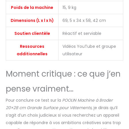
La machine à broder
Poids de la machine
15, 9 kg
informatisée EOC06 sera
livrée avec 6 rouleaux de fils
Dimensions (L x l x h)
69, 5 x 34 x 58, 42 cm
à broder, une boîte de
bobines pré-enroulées
Soutien clientèle
Réactif et serviable
colorées et des
stabilisateurs. 【Logiciel de
Ressources
Vidéos YouTube et groupe
broderie】 Concernant le
logiciel de broderie,
additionnelles
utilisateur
contactez-nous
simplement et les
Moment critique : ce que j’en
ingénieurs Poolin vous
fourniront des suggestions
pour vous aider à réaliser
pense vraiment…
des travaux de broderie
satisfaisants.
Pour conclure ce test sur la
POOLIN Machine à Broder
20×28 cm Grande Surface pour Vêtements,
je dirais qu’il
s’agit d’un choix judicieux si vous recherchez un appareil
capable de répondre à vos ambitions créatives sans trop