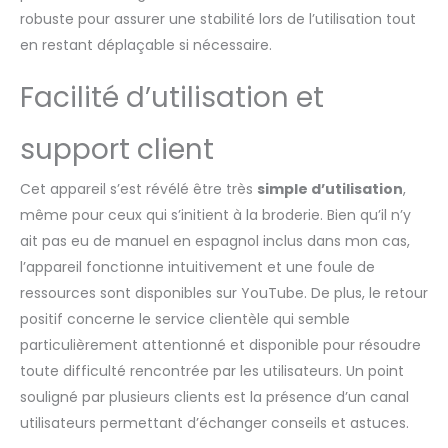
Raccourcissez votre courbe
robuste pour assurer une stabilité lors de l’utilisation tout
d'apprentissage. 【18 Cm
en restant déplaçable si nécessaire.
Écran tactile coloré】
Machine à broder POOLIN
Facilité d’utilisation et
équipée d'un grand écran
tactile LCD, faites glisser et
modifiez des motifs
support client
comme vous le feriez sur
un téléphone mobile, faites
Cet appareil s’est révélé être très
simple d’utilisation
,
ce que vous voulez. 【Zone
même pour ceux qui s’initient à la broderie. Bien qu’il n’y
de broderie maximale
20x28 cm】Cette machine
ait pas eu de manuel en espagnol inclus dans mon cas,
à broder automatique est
l’appareil fonctionne intuitivement et une foule de
livrée avec des cerceaux de
ressources sont disponibles sur YouTube. De plus, le retour
14x14 cm, 1 pièce de 20x20
positif concerne le service clientèle qui semble
cm et 20x28 cm, une zone
particulièrement attentionné et disponible pour résoudre
de broderie suffisamment
grande pour faire plus de
toute difficulté rencontrée par les utilisateurs. Un point
broderie. 【Conception
souligné par plusieurs clients est la présence d’un canal
intégrée】156 designs
utilisateurs permettant d’échanger conseils et astuces.
intégrés, 8 polices de